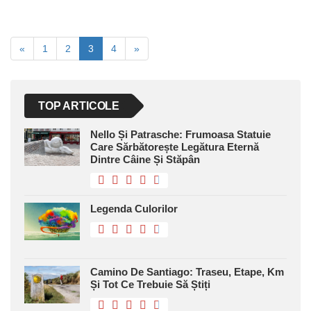
«
1
2
3
4
»
TOP ARTICOLE
Nello Și Patrasche: Frumoasa Statuie
Care Sărbătorește Legătura Eternă
Dintre Câine Și Stăpân
Legenda Culorilor
Camino De Santiago: Traseu, Etape, Km
Și Tot Ce Trebuie Să Știți