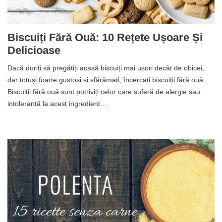
Biscuiți Fără Ouă: 10 Rețete Ușoare Și
Delicioase
Dacă doriți să pregătiți acasă biscuiți mai ușori decât de obicei,
dar totuși foarte gustoși și sfărâmați, încercați biscuiții fără ouă.
Biscuiții fără ouă sunt potriviți celor care suferă de alergie sau
intoleranță la acest ingredient.…