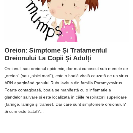
Oreion: Simptome Și Tratamentul
Oreionului La Copii Și Adulți
Oreionul, sau oreionul epidemic, dar mai cunoscut sub numele de
„oreion” (sau „pisici mari”), este o boală virală cauzată de un virus
ARN aparținând genului Rubulavirus din familia Paramyxovirus.
Foarte contagioasă, boala se manifestă cu o inflamație a
glandelor salivare și este localizată în căile respiratorii superioare
(faringe, laringe și trahee). Dar care sunt simptomele oreionului?
Și cum este tratat?…