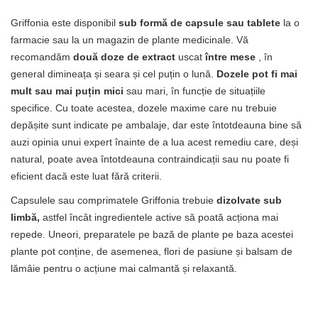
Griffonia este disponibil
sub formă de capsule sau tablete
la o
farmacie sau la un magazin de plante medicinale. Vă
recomandăm
două doze de extract
uscat
între mese
, în
general dimineața și seara și cel puțin o lună.
Dozele pot fi mai
mult sau mai puțin mici
sau mari, în funcție de situațiile
specifice. Cu toate acestea, dozele maxime care nu trebuie
depășite sunt indicate pe ambalaje, dar este întotdeauna bine să
auzi opinia unui expert înainte de a lua acest remediu care, deși
natural, poate avea întotdeauna contraindicații sau nu poate fi
eficient dacă este luat fără criterii.
Capsulele sau comprimatele Griffonia trebuie
dizolvate sub
limbă,
astfel încât ingredientele active să poată acționa mai
repede. Uneori, preparatele pe bază de plante pe baza acestei
plante pot conține, de asemenea, flori de pasiune și balsam de
lămâie pentru o acțiune mai calmantă și relaxantă.