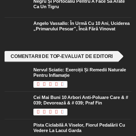
Negru Și Portocaliu Pentru A Face Să Arate
Ca Un Tigru
Angelo Vassallo: În Urmă Cu 10 Ani, Uciderea
„primarului Pescar”, Încă Fără Vinovat
COMENTARII DE TOP-EVALUAT DE EDITORI
Nervul Sciatic: Exerciții Și Remedii Naturale
Pentru Inflamație
Cei Mai Buni 10 Arbori Anti-Poluare Care & #
039; Devorează & # 039; Praf Fin
Pista Ciclabilă A Viselor, Fiorul Pedalării Cu
Vedere La Lacul Garda