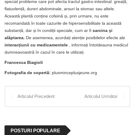
special probleme care pot afecta tractul gastro-intestinal: greață,
flatuolență, dureri abdominale, arsuri la stomac sau altele.
Această plantă conține cofeină și, prin urmare, nu este
recomandată în toate cazurile de hipersensibilitate la această
substanță, dar și în condiții speciale, cum ar fi
sarcina și
alăptarea.
De asemenea, acordați atenție posibilelor efecte ale
interacțiunii cu medicamentele
, informați întotdeauna medicul
dumneavoastră în cazul în care le utilizați.
Francesca Biagioli
Fotografia de copertă:
plusminceplusjeune.org
Articolul Precedent
Articolul Următor
POSTURI POPULARE