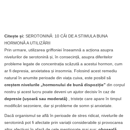
Citește și:
SEROTONINĂ: 10 CĂI DE A STIMULA BUNA
HORMONĂ A UTILIZĂRII
Prin urmare, utilizarea griffoniei înseamnă a acționa asupra
nivelurilor de serotonină și, în consecință, asupra diferitelor
probleme legate de concentrația scăzută a acestui hormon, cum
ar fi depresia, anxietatea și insomnia. Folosind acest remediu
natural în anumite perioade din viața cuiva, este posibil să
creștem nivelurile „hormonului de bună dispoziție”
din corpul
nostru și acest lucru poate deveni un ajutor decisiv în caz de
depresie (ușoară sau moderată)
, tristețe care apare în timpul
modificări sezoniere, dar și probleme de somn și anxietate.
Dacă organismul se află în perioade de stres ridicat, nivelurile de
serotonină pot fi afectate prin variații considerabile și provocarea
altor afecțiuni în afară de cele menționate mai sus:
oboseală,