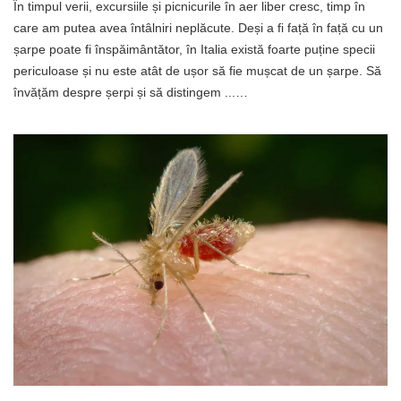
În timpul verii, excursiile și picnicurile în aer liber cresc, timp în
care am putea avea întâlniri neplăcute. Deși a fi față în față cu un
șarpe poate fi înspăimântător, în Italia există foarte puține specii
periculoase și nu este atât de ușor să fie mușcat de un șarpe. Să
învățăm despre șerpi și să distingem ...…