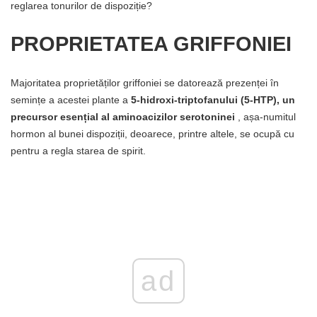
reglarea tonurilor de dispoziție?
PROPRIETATEA GRIFFONIEI
Majoritatea proprietăților griffoniei se datorează prezenței în
semințe a acestei plante a
5-hidroxi-triptofanului (5-HTP), un
precursor esențial al aminoacizilor serotoninei
, așa-numitul
hormon al bunei dispoziții, deoarece, printre altele, se ocupă cu
pentru a regla starea de spirit.
ad