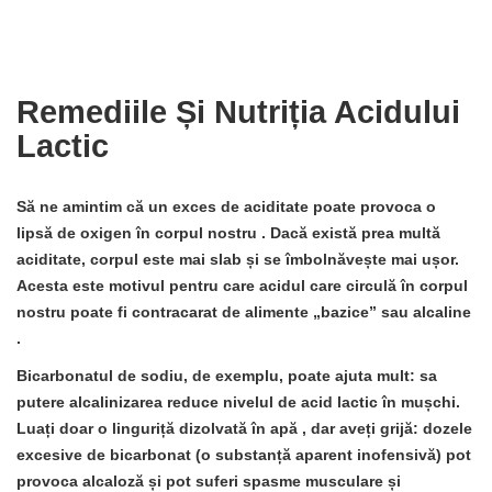
Remediile Și Nutriția Acidului
Lactic
Să ne amintim că
un exces de aciditate poate provoca o
lipsă de oxigen în corpul nostru
. Dacă există prea multă
aciditate, corpul este mai slab și se îmbolnăvește mai ușor.
Acesta este motivul pentru
care acidul care circulă în corpul
nostru poate fi contracarat de alimente „bazice” sau alcaline
.
Bicarbonatul de sodiu, de exemplu, poate ajuta mult: sa
putere alcalinizarea
reduce nivelul de acid lactic în mușchi.
Luați doar
o linguriță dizolvată în apă
, dar aveți grijă: dozele
excesive de bicarbonat (o substanță aparent inofensivă) pot
provoca alcaloză și pot suferi spasme musculare și