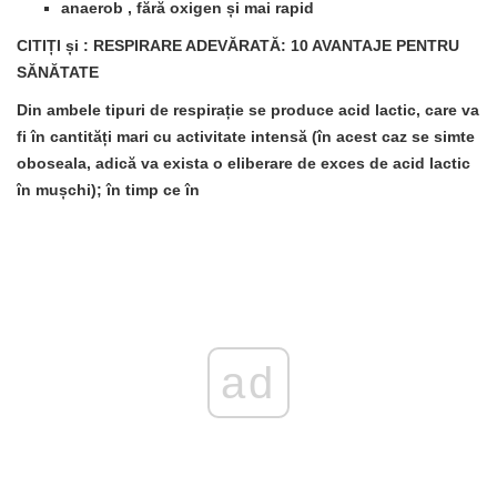
anaerob
, fără oxigen și mai rapid
CITIȚI și
: RESPIRARE ADEVĂRATĂ: 10 AVANTAJE PENTRU
SĂNĂTATE
Din ambele tipuri de respirație se produce acid lactic, care va
fi în cantități mari cu activitate intensă (în acest caz se simte
oboseala, adică va exista o eliberare de exces de acid lactic
în mușchi); în timp ce în
ad