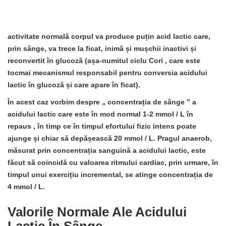
activitate normală corpul va produce puțin acid lactic care,
prin sânge, va trece la ficat, inimă și mușchii inactivi și
reconvertit în glucoză
(așa-numitul
ciclu Cori
, care este
tocmai mecanismul responsabil pentru conversia acidului
lactic în glucoză și care apare în ficat).
În acest caz vorbim despre „
concentrația de sânge
” a
acidului lactic care
este în mod normal 1-2 mmol / L în
repaus
, în timp ce în timpul efortului fizic intens poate
ajunge și chiar să depășească 20 mmol / L. Pragul anaerob,
măsurat prin concentrația sanguină a acidului lactic, este
făcut să coincidă cu valoarea ritmului cardiac, prin urmare, în
timpul unui exercițiu incremental, se atinge concentrația de
4 mmol / L.
Valorile Normale Ale Acidului
Lactic În Sânge