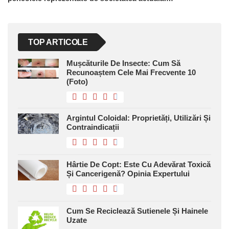
TOP ARTICOLE
Mușcăturile De Insecte: Cum Să
Recunoaștem Cele Mai Frecvente 10
(foto)
Argintul Coloidal: Proprietăți, Utilizări Și
Contraindicații
Hârtie De Copt: Este Cu Adevărat Toxică
Și Cancerigenă? Opinia Expertului
Cum Se Reciclează Sutienele Și Hainele
Uzate