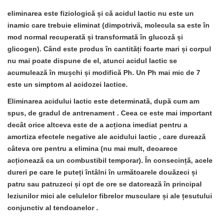
eliminarea este fiziologică și că acidul lactic nu este un
inamic care trebuie eliminat
(dimpotrivă, molecula sa este în
mod normal recuperată și transformată în glucoză și
glicogen). Când este produs în cantități foarte mari și corpul
nu mai poate dispune de el, atunci acidul lactic se
acumulează în mușchi și modifică Ph. Un Ph mai mic de 7
este un simptom al acidozei lactice.
Eliminarea acidului lactic este determinată, după cum am
spus, de
gradul de antrenament
. Ceea ce este mai important
decât orice altceva este de a
acționa imediat pentru a
amortiza efectele negative ale acidului lactic
, care durează
câteva ore pentru a elimina (nu mai mult, deoarece
acționează ca un combustibil temporar). În consecință, acele
dureri pe care le puteți întâlni în următoarele douăzeci și
patru sau patruzeci și opt de ore se datorează în principal
leziunilor mici ale celulelor fibrelor musculare și ale țesutului
conjunctiv al tendoanelor
.