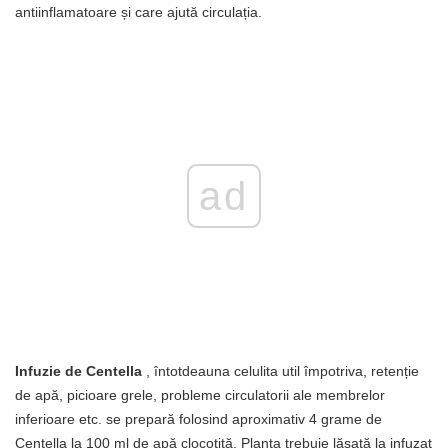
antiinflamatoare și care ajută circulația.
ad
Infuzie de Centella
, întotdeauna celulita util împotriva, retenție
de apă, picioare grele, probleme circulatorii ale membrelor
inferioare etc. se prepară folosind aproximativ 4 grame de
Centella la 100 ml de apă clocotită. Planta trebuie lăsată la infuzat