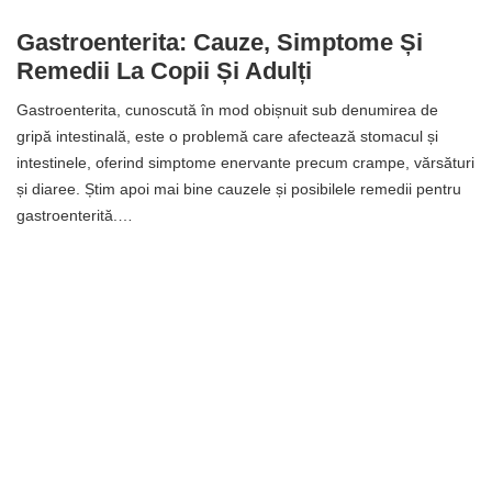
Gastroenterita: Cauze, Simptome Și
Remedii La Copii Și Adulți
Gastroenterita, cunoscută în mod obișnuit sub denumirea de
gripă intestinală, este o problemă care afectează stomacul și
intestinele, oferind simptome enervante precum crampe, vărsături
și diaree. Știm apoi mai bine cauzele și posibilele remedii pentru
gastroenterită.…