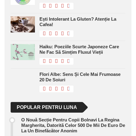
Ești Intolerant La Gluten? Atenție La
Cafea!
Haiku: Poeziile Scurte Japoneze Care
Ne Fac Să Simțim Fluxul Vieții
Flori Albe: Sens Și Cele Mai Frumoase
20 De Soiuri
POPULAR PENTRU LUNA
O Nouă Secție Pentru Copii Bolnavi La Regina
Margherita, Datorită Celor 500 De Mii De Euro De
La Un Binefăcător Anonim