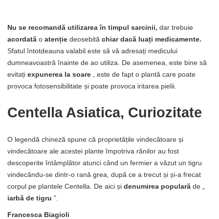
Nu se recomandă utilizarea în timpul sarcinii,
dar trebuie
acordată
o
atenție
deosebită
chiar dacă luați medicamente.
Sfatul întotdeauna valabil este să vă adresați medicului
dumneavoastră înainte de ao utiliza. De asemenea, este bine să
evitați
expunerea la soare
, este de fapt o plantă care poate
provoca fotosensibilitate și poate provoca iritarea pielii.
Centella Asiatica, Curiozitate
O legendă chineză spune că proprietățile vindecătoare și
vindecătoare ale acestei plante împotriva rănilor au fost
descoperite întâmplător atunci când un fermier a văzut un tigru
vindecându-se dintr-o rană grea, după ce a trecut și și-a frecat
corpul pe plantele Centella. De aici și
denumirea populară
de „
iarbă de tigru
”.
Francesca Biagioli