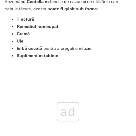
Rezumând
Centella în
funcție de cazuri și de utilizările care
trebuie făcute, acesta
poate fi găsit sub forma:
Tinctură
Remediul homeopat
Cremă
Ulei
Ierbă uscată
pentru a pregăti o infuzie
Supliment în tablete
ad