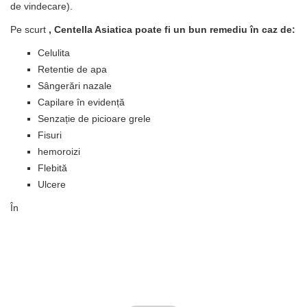
de vindecare).
Pe scurt
, Centella Asiatica poate fi un bun remediu în caz de:
Celulita
Retentie de apa
Sângerări nazale
Capilare în evidență
Senzație de picioare grele
Fisuri
hemoroizi
Flebită
Ulcere
În