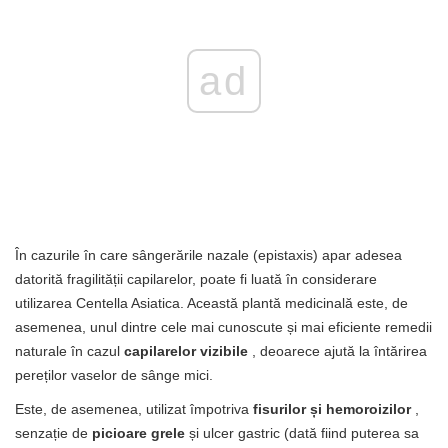
ad
În cazurile în care sângerările nazale (epistaxis) apar adesea
datorită fragilității capilarelor, poate fi luată în considerare
utilizarea Centella Asiatica. Această plantă medicinală este, de
asemenea, unul dintre cele mai cunoscute și mai eficiente remedii
naturale în cazul
capilarelor vizibile
, deoarece ajută la întărirea
pereților vaselor de sânge mici.
Este, de asemenea, utilizat împotriva
fisurilor și hemoroizilor
,
senzație de
picioare grele
și ulcer gastric (dată fiind puterea sa