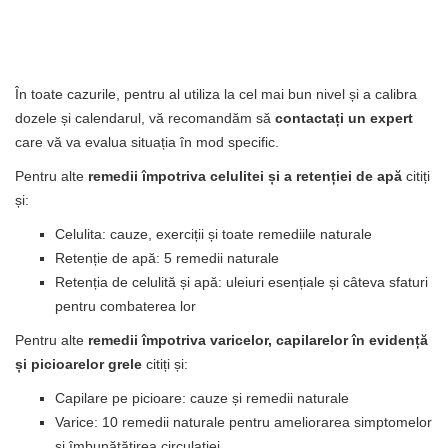
În toate cazurile, pentru al utiliza la cel mai bun nivel și a calibra
dozele și calendarul, vă recomandăm să
contactați un expert
care vă va evalua situația în mod specific.
Pentru alte
remedii împotriva celulitei și a retenției de apă
citiți
și:
Celulita: cauze, exerciții și toate remediile naturale
Retenție de apă: 5 remedii naturale
Retenția de celulită și apă: uleiuri esențiale și câteva sfaturi
pentru combaterea lor
Pentru alte
remedii împotriva varicelor, capilarelor în evidență
și picioarelor grele
citiți și:
Capilare pe picioare: cauze și remedii naturale
Varice: 10 remedii naturale pentru ameliorarea simptomelor
și îmbunătățirea circulației