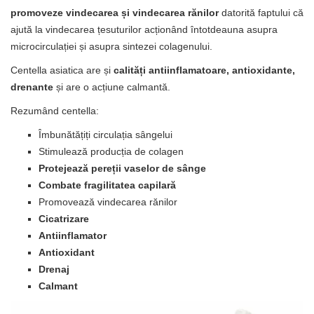
promoveze vindecarea și vindecarea rănilor
datorită faptului că
ajută la vindecarea țesuturilor acționând întotdeauna asupra
microcirculației și asupra sintezei colagenului.
Centella asiatica are și
calități antiinflamatoare, antioxidante,
drenante
și are o acțiune calmantă.
Rezumând centella:
Îmbunătățiți circulația sângelui
Stimulează producția de colagen
Protejează pereții vaselor de sânge
Combate fragilitatea capilară
Promovează vindecarea rănilor
Cicatrizare
Antiinflamator
Antioxidant
Drenaj
Calmant