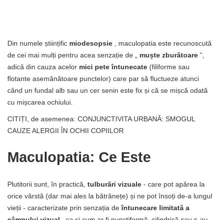
Din numele științific
miodesopsie
, maculopatia este recunoscută
de cei mai mulți pentru acea senzație de „
muște zburătoare
”,
adică din cauza acelor
mici pete întunecate
(filiforme sau
flotante asemănătoare punctelor) care par să fluctueze atunci
când un fundal alb sau un cer senin este fix și că se mișcă odată
cu mișcarea ochiului.
CITIȚI, de asemenea: CONJUNCTIVITA URBANĂ: SMOGUL
CAUZE ALERGII ÎN OCHII COPIILOR
Maculopatia: Ce Este
Plutitorii sunt, în practică,
tulburări vizuale
- care pot apărea la
orice vârstă (dar mai ales la bătrânețe) și ne pot însoți de-a lungul
vieții - caracterizate prin senzația de
întunecare limitată a
câmpului vizual
, ca și cum ar fi punctiformă, cilindrică sau s-au