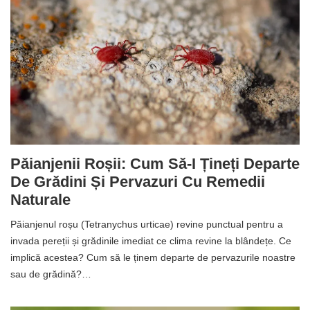
Păianjenii Roșii: Cum Să-I Țineți Departe
De Grădini Și Pervazuri Cu Remedii
Naturale
Păianjenul roșu (Tetranychus urticae) revine punctual pentru a
invada pereții și grădinile imediat ce clima revine la blândețe. Ce
implică acestea? Cum să le ținem departe de pervazurile noastre
sau de grădină?…