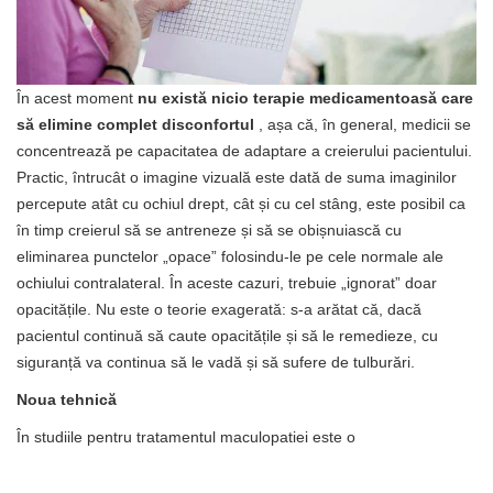
În acest moment
nu există nicio terapie medicamentoasă care
să elimine complet disconfortul
, așa că, în general, medicii se
concentrează pe capacitatea de adaptare a creierului pacientului.
Practic, întrucât o imagine vizuală este dată de suma imaginilor
percepute atât cu ochiul drept, cât și cu cel stâng, este posibil ca
în timp creierul să se antreneze și să se obișnuiască cu
eliminarea punctelor „opace” folosindu-le pe cele normale ale
ochiului contralateral. În aceste cazuri, trebuie „ignorat” doar
opacitățile. Nu este o teorie exagerată: s-a arătat că, dacă
pacientul continuă să caute opacitățile și să le remedieze, cu
siguranță va continua să le vadă și să sufere de tulburări.
Noua tehnică
În studiile pentru tratamentul maculopatiei este o