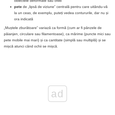
obiectele deformate sau ofiliti
pete
de „lipsă de viziune” centrală pentru care uitându-vă
la un ceas, de exemplu, puteți vedea contururile, dar nu și
ora indicată
„Muștele zburătoare” variază ca formă (cum ar fi pânzele de
păianjen, circulare sau filamentoase), ca mărime (puncte mici sau
pete mobile mai mari) și ca cantitate (simplă sau multiplă) și se
mișcă atunci când ochii se mișcă.
ad