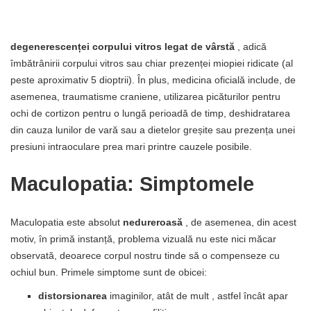
degenerescenței corpului vitros legat de vârstă
, adică
îmbătrânirii corpului vitros sau chiar prezenței miopiei ridicate (al
peste aproximativ 5 dioptrii). În plus, medicina oficială include, de
asemenea, traumatisme craniene, utilizarea picăturilor pentru
ochi de cortizon pentru o lungă perioadă de timp, deshidratarea
din cauza lunilor de vară sau a dietelor greșite sau prezența unei
presiuni intraoculare prea mari printre cauzele posibile.
Maculopatia: Simptomele
Maculopatia este absolut
nedureroasă
, de asemenea, din acest
motiv, în primă instanță, problema vizuală nu este nici măcar
observată, deoarece corpul nostru tinde să o compenseze cu
ochiul bun. Primele simptome sunt de obicei:
distorsionarea
imaginilor, atât de mult , astfel încât apar