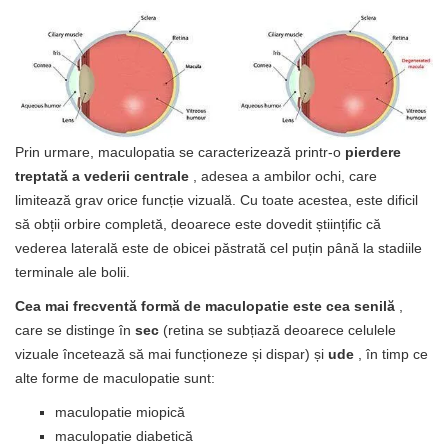
Prin urmare, maculopatia se caracterizează printr-o
pierdere
treptată a vederii centrale
, adesea a ambilor ochi, care
limitează grav orice funcție vizuală. Cu toate acestea, este dificil
să obții orbire completă, deoarece este dovedit științific că
vederea laterală este de obicei păstrată cel puțin până la stadiile
terminale ale bolii.
Cea mai frecventă formă de maculopatie este cea senilă
,
care se distinge în
sec
(retina se subțiază deoarece celulele
vizuale încetează să mai funcționeze și dispar) și
ude
, în timp ce
alte forme de maculopatie sunt:
maculopatie miopică
maculopatie diabetică