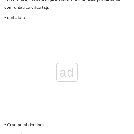
confruntați cu dificultăți:
• umflătură
ad
• Crampe abdominale