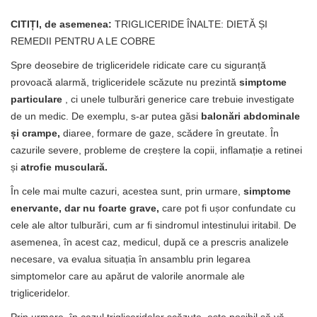
CITIȚI, de asemenea:
TRIGLICERIDE ÎNALTE: DIETĂ ȘI
REMEDII PENTRU A LE COBRE
Spre deosebire de trigliceridele ridicate care cu siguranță
provoacă alarmă, trigliceridele scăzute nu prezintă
simptome
particulare
, ci unele tulburări generice care trebuie investigate
de un medic. De exemplu, s-ar putea găsi
balonări abdominale
și crampe,
diaree, formare de gaze, scădere în greutate. În
cazurile severe, probleme de creștere la copii, inflamație a retinei
și
atrofie musculară.
În cele mai multe cazuri, acestea sunt, prin urmare,
simptome
enervante, dar nu foarte grave,
care pot fi ușor confundate cu
cele ale altor tulburări, cum ar fi sindromul intestinului iritabil. De
asemenea, în acest caz, medicul, după ce a prescris analizele
necesare, va evalua situația în ansamblu prin legarea
simptomelor care au apărut de valorile anormale ale
trigliceridelor.
Prin urmare, în cazul trigliceridelor scăzute, este posibil să vă