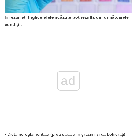
În rezumat,
trigliceridele scăzute pot rezulta din următoarele
condiții:
ad
• Dieta nereglementată (prea săracă în grăsimi și carbohidrați)