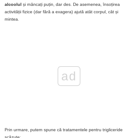
alcoolul
și mâncați puțin, dar des. De asemenea, însoțirea
activității fizice (dar fără a exagera) ajută atât corpul, cât și
mintea.
ad
Prin urmare, putem spune că tratamentele pentru trigliceride
scăzute: