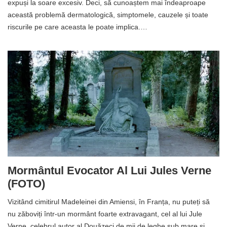
expuși la soare excesiv. Deci, să cunoaștem mai îndeaproape
această problemă dermatologică, simptomele, cauzele și toate
riscurile pe care aceasta le poate implica.…
Mormântul Evocator Al Lui Jules Verne
(FOTO)
Vizitând cimitirul Madeleinei din Amiensi, în Franța, nu puteți să
nu zăboviți într-un mormânt foarte extravagant, cel al lui Jule
Verne, celebrul autor al Douăzeci de mii de leghe sub mare și