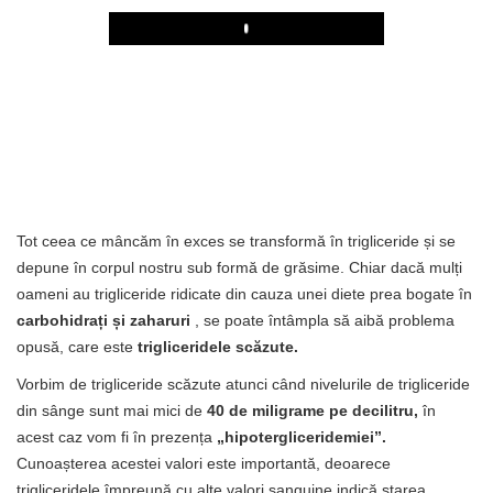
Play
Tot ceea ce mâncăm în exces se transformă în trigliceride și se
depune în corpul nostru sub formă de grăsime. Chiar dacă mulți
oameni au trigliceride ridicate din cauza unei diete prea bogate în
carbohidrați și zaharuri
, se poate întâmpla să aibă problema
opusă, care este
trigliceridele scăzute.
Vorbim de trigliceride scăzute atunci când nivelurile de trigliceride
din sânge sunt mai mici de
40 de miligrame pe decilitru,
în
acest caz vom fi în prezența
„hipotergliceridemiei”.
Cunoașterea acestei valori este importantă, deoarece
trigliceridele împreună cu alte valori sanguine indică starea