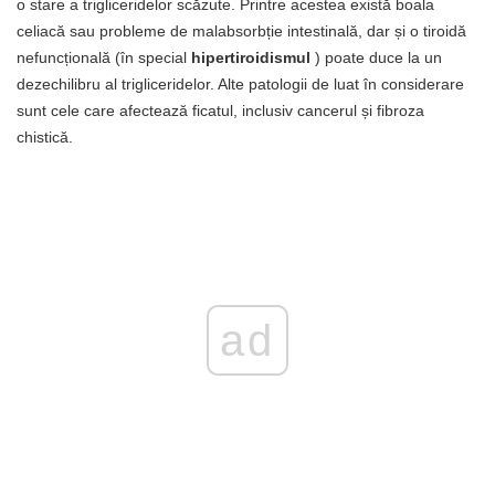
o stare a trigliceridelor scăzute. Printre acestea există boala
celiacă sau probleme de malabsorbție intestinală, dar și o tiroidă
nefuncțională (în special
hipertiroidismul
) poate duce la un
dezechilibru al trigliceridelor. Alte patologii de luat în considerare
sunt cele care afectează ficatul, inclusiv cancerul și fibroza
chistică.
ad