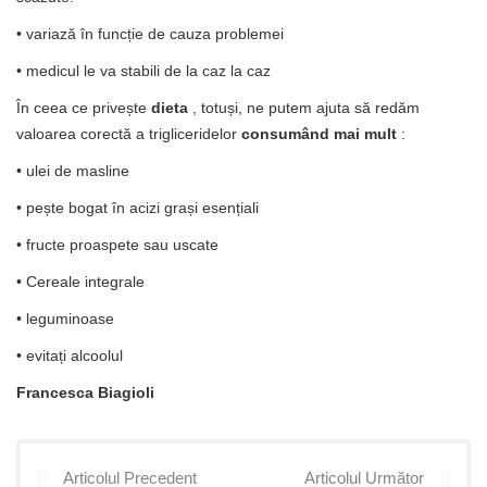
• variază în funcție de cauza problemei
• medicul le va stabili de la caz la caz
În ceea ce privește
dieta
, totuși, ne putem ajuta să redăm
valoarea corectă a trigliceridelor
consumând mai mult
:
• ulei de masline
• pește bogat în acizi grași esențiali
• fructe proaspete sau uscate
• Cereale integrale
• leguminoase
• evitați alcoolul
Francesca Biagioli
Articolul Precedent
Articolul Următor