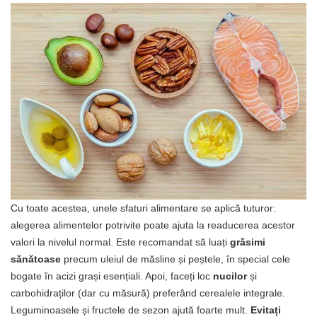
Cu toate acestea, unele sfaturi alimentare se aplică tuturor:
alegerea alimentelor potrivite poate ajuta la readucerea acestor
valori la nivelul normal. Este recomandat să luați
grăsimi
sănătoase
precum uleiul de măsline și peștele, în special cele
bogate în acizi grași esențiali. Apoi, faceți loc
nucilor
și
carbohidraților (dar cu măsură) preferând cerealele integrale.
Leguminoasele și fructele de sezon ajută foarte mult.
Evitați