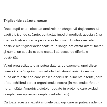
Trigliceride scăzute, cauze
Dacă după ce ați efectuat analizele de sânge, vă dați seama că
aveți trigliceride scăzute, contactați imediat medicul, acesta vă va
oferi indicațiile corecte pe care să le urmați. Printre
cauzele
posibile ale trigliceridelor scăzute în sânge pot exista diferiți factori
și numai un specialist este capabil să descurce diferitele
posibilități.
Valori prea scăzute s-ar putea datora, de exemplu, unei
diete
prea sărace
în grăsimi și carbohidrați. Amintiți-vă că cea mai
bună dietă este cea care implică aportul de alimente diferite, care
oferă echilibrul corect organismului nostru (în mai multe rânduri
ne-am sfătuit împotriva dietelor bogate în proteine ​​care exclud
complet sau aproape complet carbohidrații).
Cu toate acestea, există și unele patologii care ar putea evidenția