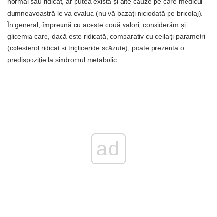
normal sau ridicat, ar putea exista și alte cauze pe care medicul
dumneavoastră le va evalua (nu vă bazați niciodată pe bricolaj).
În general, împreună cu aceste două valori, considerăm și
glicemia care, dacă este ridicată, comparativ cu ceilalți parametri
(colesterol ridicat și trigliceride scăzute), poate prezenta o
predispoziție la sindromul metabolic.
ad