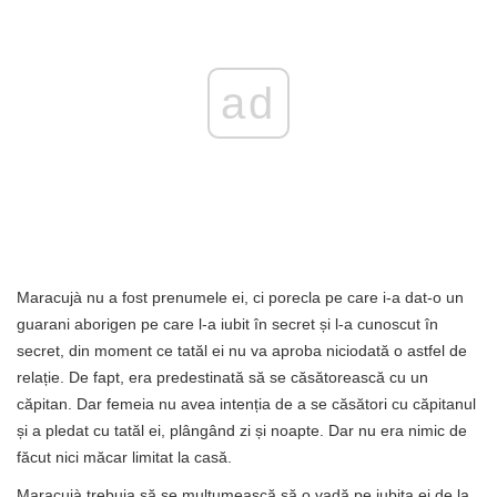
ad
Maracujà nu a fost prenumele ei, ci porecla pe care i-a dat-o un
guarani aborigen pe care l-a iubit în secret și l-a cunoscut în
secret, din moment ce tatăl ei nu va aproba niciodată o astfel de
relație. De fapt, era predestinată să se căsătorească cu un
căpitan. Dar femeia nu avea intenția de a se căsători cu căpitanul
și a pledat cu tatăl ei, plângând zi și noapte. Dar nu era nimic de
făcut nici măcar limitat la casă.
Maracujà trebuia să se mulțumească să o vadă pe iubita ei de la