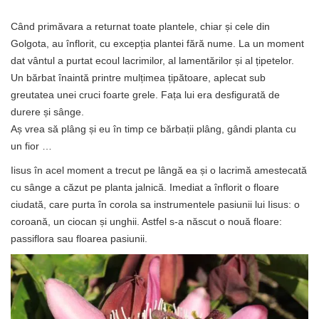
Când primăvara a returnat toate plantele, chiar și cele din
Golgota, au înflorit, cu excepția plantei fără nume. La un moment
dat vântul a purtat ecoul lacrimilor, al lamentărilor și al țipetelor.
Un bărbat înaintă printre mulțimea țipătoare, aplecat sub
greutatea unei cruci foarte grele. Fața lui era desfigurată de
durere și sânge.
Aș vrea să plâng și eu în timp ce bărbații plâng, gândi planta cu
un fior …
Iisus în acel moment a trecut pe lângă ea și o lacrimă amestecată
cu sânge a căzut pe planta jalnică. Imediat a înflorit o floare
ciudată, care purta în corola sa instrumentele pasiunii lui Iisus: o
coroană, un ciocan și unghii. Astfel s-a născut o nouă floare:
passiflora sau floarea pasiunii.