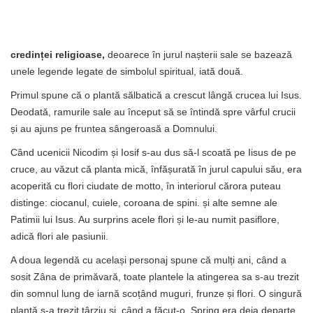
credinței religioase,
deoarece în jurul nașterii sale se bazează
unele legende legate de simbolul spiritual, iată două.
Primul spune că o plantă sălbatică a crescut lângă crucea lui Isus.
Deodată, ramurile sale au început să se întindă spre vârful crucii
și au ajuns pe fruntea sângeroasă a Domnului.
Când ucenicii Nicodim și Iosif s-au dus să-l scoată pe Iisus de pe
cruce, au văzut că planta mică, înfășurată în jurul capului său, era
acoperită cu flori ciudate de motto, în interiorul cărora puteau
distinge: ciocanul, cuiele, coroana de spini. și alte semne ale
Patimii lui Isus. Au surprins acele flori și le-au numit pasiflore,
adică flori ale pasiunii.
A doua legendă cu același personaj spune că mulți ani, când a
sosit Zâna de primăvară, toate plantele la atingerea sa s-au trezit
din somnul lung de iarnă scoțând muguri, frunze și flori. O singură
plantă s-a trezit târziu și, când a făcut-o, Spring era deja departe.