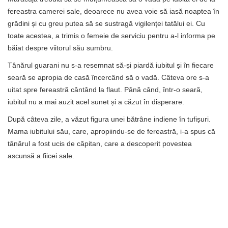
fereastra camerei sale, deoarece nu avea voie să iasă noaptea în
grădini și cu greu putea să se sustragă vigilenței tatălui ei. Cu
toate acestea, a trimis o femeie de serviciu pentru a-l informa pe
băiat despre viitorul său sumbru.
Tânărul guarani nu s-a resemnat să-și piardă iubitul și în fiecare
seară se apropia de casă încercând să o vadă. Câteva ore s-a
uitat spre fereastră cântând la flaut. Până când, într-o seară,
iubitul nu a mai auzit acel sunet și a căzut în disperare.
După câteva zile, a văzut figura unei bătrâne indiene în tufișuri.
Mama iubitului său, care, apropiindu-se de fereastră, i-a spus că
tânărul a fost ucis de căpitan, care a descoperit povestea
ascunsă a fiicei sale.