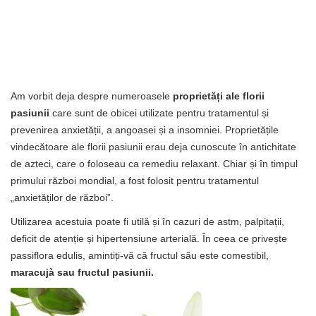
Am vorbit deja despre numeroasele
proprietăți ale florii
pasiunii
care sunt de obicei utilizate pentru tratamentul și
prevenirea anxietății, a angoasei și a insomniei. Proprietățile
vindecătoare ale florii pasiunii erau deja cunoscute în antichitate
de azteci, care o foloseau ca remediu relaxant. Chiar și în timpul
primului război mondial, a fost folosit pentru tratamentul
„anxietăților de război”.
Utilizarea acestuia poate fi utilă și în cazuri de astm, palpitații,
deficit de atenție și hipertensiune arterială. În ceea ce privește
passiflora edulis, amintiți-vă că fructul său este comestibil,
maracujà sau fructul pasiunii.