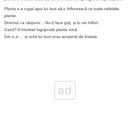
Planta s-a rugat apoi lui Isus să o înflorească ca toate celelalte
plante.
Domnul i-a răspuns: - Nu-ți face griji, și tu vei înflori.
Cand? A întrebat îngrijorată planta mică.
Într-o zi … și ochii lui Isus erau acoperiți de tristețe.
ad