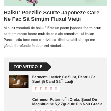
Haiku: Poeziile Scurte Japoneze Care
Ne Fac Să Simțim Fluxul Vieții
Ai auzit vreodată de haiku? Este un poem japonez foarte scurt,
care amintește foarte mult de cele ale ermetismului italian.
Punctul său forte este concizia sa, fiind capabil să exprime
gânduri profunde în doar trei rânduri.…
TOP ARTICOLE
Fermenti Lactici: Ce Sunt, Pentru Ce
Sunt Și Când Să Îi Luați
Cutremur Puternic În Creta: Șocul De
Magnitudine 5,2 Zguduie Din Nou Grecia