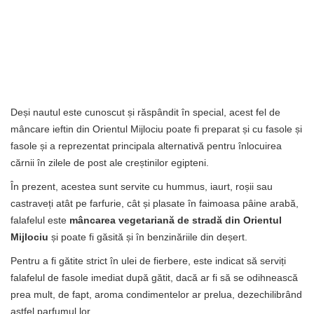
Deși nautul este cunoscut și răspândit în special, acest fel de
mâncare ieftin din Orientul Mijlociu poate fi preparat și cu fasole și
fasole și a reprezentat principala alternativă pentru înlocuirea
cărnii în zilele de post ale creștinilor egipteni.
În prezent, acestea sunt servite cu hummus, iaurt, roșii sau
castraveți atât pe farfurie, cât și plasate în faimoasa pâine arabă,
falafelul este
mâncarea vegetariană de stradă din Orientul
Mijlociu
și poate fi găsită și în benzinăriile din deșert.
Pentru a fi gătite strict în ulei de fierbere, este indicat să serviți
falafelul de fasole imediat după gătit, dacă ar fi să se odihnească
prea mult, de fapt, aroma condimentelor ar prelua, dezechilibrând
astfel parfumul lor.