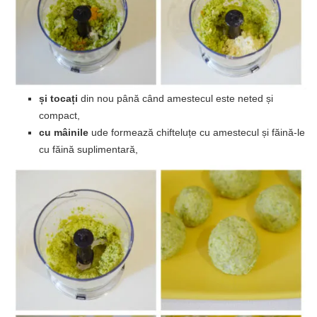
și tocați
din nou până când amestecul este neted și
compact,
cu mâinile
ude formează chifteluțe cu amestecul și făină-le
cu făină suplimentară,