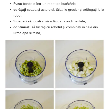
Pune
boabele într-un robot de bucătărie,
curățați
ceapa și usturoiul, tăiați-le grosier și adăugați-le la
robot,
începeți să
tocați și să adăugați condimentele,
continuați să
lucrați cu robotul și combinați în cele din
urmă apa și făina,