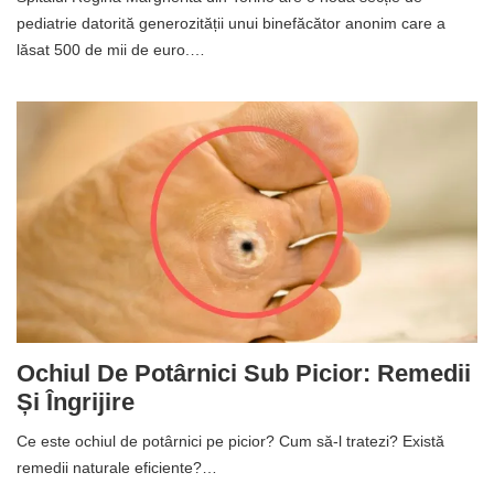
pediatrie datorită generozității unui binefăcător anonim care a
lăsat 500 de mii de euro.…
Ochiul De Potârnici Sub Picior: Remedii
Și Îngrijire
Ce este ochiul de potârnici pe picior? Cum să-l tratezi? Există
remedii naturale eficiente?…