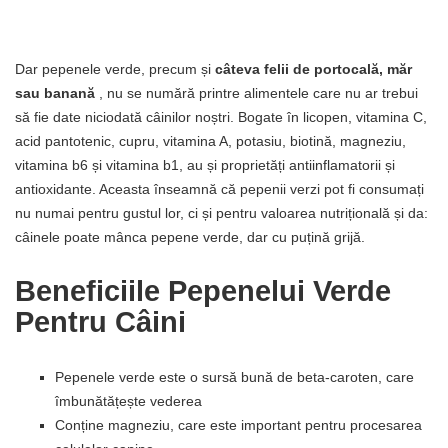
Dar pepenele verde, precum și
câteva felii de portocală, măr
sau banană
, nu se numără printre alimentele care nu ar trebui
să fie date niciodată câinilor noștri. Bogate în licopen, vitamina C,
acid pantotenic, cupru, vitamina A, potasiu, biotină, magneziu,
vitamina b6 și vitamina b1, au și proprietăți antiinflamatorii și
antioxidante. Aceasta înseamnă că pepenii verzi pot fi consumați
nu numai pentru gustul lor, ci și pentru valoarea nutrițională și da:
câinele poate mânca pepene verde, dar cu puțină grijă.
Beneficiile Pepenelui Verde
Pentru Câini
Pepenele verde este o sursă bună de beta-caroten, care
îmbunătățește vederea
Conține magneziu, care este important pentru procesarea