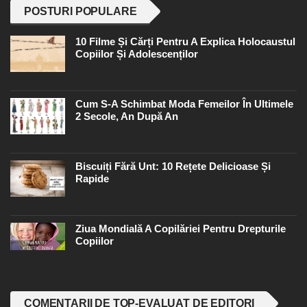
POSTURI POPULARE
10 Filme Și Cărți Pentru A Explica Holocaustul
Copiilor Și Adolescenților
Cum S-A Schimbat Moda Femeilor În Ultimele
2 Secole, An După An
Biscuiți Fără Unt: 10 Rețete Delicioase Și
Rapide
Ziua Mondială A Copilăriei Pentru Drepturile
Copiilor
COMENTARII DE TOP-EVALUAT DE EDITORI