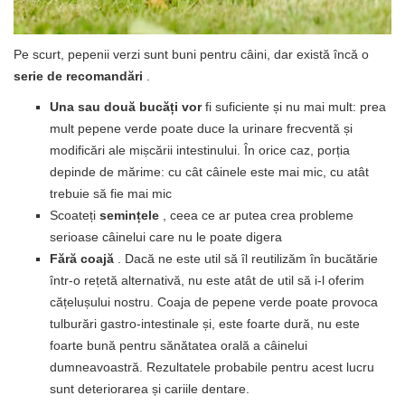
Pe scurt, pepenii verzi sunt buni pentru câini, dar există încă o
serie de recomandări
.
Una sau două bucăți vor
fi suficiente și nu mai mult: prea
mult pepene verde poate duce la urinare frecventă și
modificări ale mișcării intestinului. În orice caz, porția
depinde de mărime: cu cât câinele este mai mic, cu atât
trebuie să fie mai mic
Scoateți
semințele
, ceea ce ar putea crea probleme
serioase câinelui care nu le poate digera
Fără coajă
. Dacă ne este util să îl reutilizăm în bucătărie
într-o rețetă alternativă, nu este atât de util să i-l oferim
cățelușului nostru. Coaja de pepene verde poate provoca
tulburări gastro-intestinale și, este foarte dură, nu este
foarte bună pentru sănătatea orală a câinelui
dumneavoastră. Rezultatele probabile pentru acest lucru
sunt deteriorarea și cariile dentare.