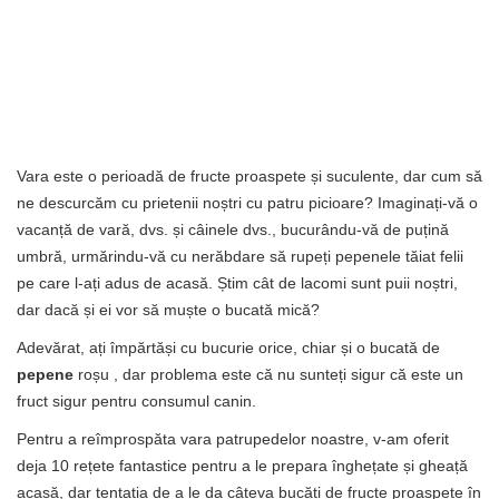
Vara este o perioadă de fructe proaspete și suculente, dar cum să
ne descurcăm cu prietenii noștri cu patru picioare? Imaginați-vă o
vacanță de vară, dvs. și câinele dvs., bucurându-vă de puțină
umbră, urmărindu-vă cu nerăbdare să rupeți pepenele tăiat felii
pe care l-ați adus de acasă. Știm cât de lacomi sunt puii noștri,
dar dacă și ei vor să muște o bucată mică?
Adevărat, ați împărtăși cu bucurie orice, chiar și o bucată de
pepene
roșu , dar problema este că nu sunteți sigur că este un
fruct sigur pentru consumul canin.
Pentru a reîmprospăta vara patrupedelor noastre, v-am oferit
deja 10 rețete fantastice pentru a le prepara înghețate și gheață
acasă, dar tentația de a le da câteva bucăți de fructe proaspete în