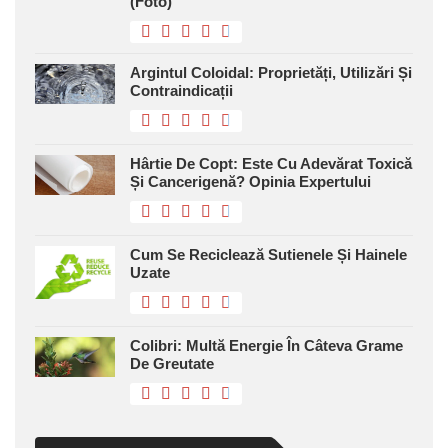
(foto)
Argintul Coloidal: Proprietăți, Utilizări Și
Contraindicații
Hârtie De Copt: Este Cu Adevărat Toxică
Și Cancerigenă? Opinia Expertului
Cum Se Reciclează Sutienele Și Hainele
Uzate
Colibri: Multă Energie În Câteva Grame
De Greutate