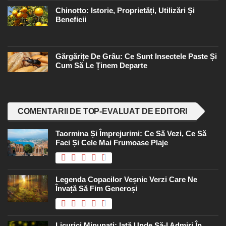
Chinotto: Istorie, Proprietăți, Utilizări Și
Beneficii
Gărgărițe De Grâu: Ce Sunt Insectele Paste Și
Cum Să Le Ținem Departe
COMENTARII DE TOP-EVALUAT DE EDITORI
Taormina Și Împrejurimi: Ce Să Vezi, Ce Să
Faci Și Cele Mai Frumoase Plaje
Legenda Copacilor Veșnic Verzi Care Ne
Învață Să Fim Generoși
Licurici Minunați: Iată Unde Să-I Admiri În