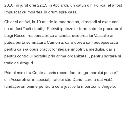
2010, în jurul orei 22:15 în Acciaroli, un cătun din Pollica, el a fost
împușcat cu moartea în drum spre casă.
Chiar și astăzi, la 10 ani de la moartea sa, directorii și executorii
nu au fost încă stabiliți. Potrivit ipotezelor formulate de procurorul
Luigi Rocco, responsabil cu ancheta, uciderea lui Vassallo ar
putea purta semnătura Camorra, care dorea să-l pedepsească
pentru că s-a opus practicilor ilegale împotriva mediului, dar și
pentru controlul portului prin crima organizată. , pentru sortare și
trafic de droguri.
Primul ministru Conte a scris recent familiei „primarului pescar”
din Acciaroli și, în special, fratelui său Dario, care a dat viață
fundației omonime pentru a cere justiție la moartea lui Angelo: