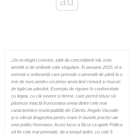
ad
„Un ecologist convins, iubit de concetățenii săi, este
amintit și de ordinele sale singulare. În ianuarie 2010, el a
semnat o ordonanță care prevede o amendă de până la o
mie de euro pentru cei prinși aruncând cenușă și mucuri
de țigări pe pământ. Exemplu de rigoare în conformitate
cu legea, cu căi severe și ferme, care permit totuși să
păstreze intactă frumusețea uneia dintre cele mai
caracteristice municipalități din Cilento. Angelo Vassallo
și-a vărsat dragostea pentru mare în bunele practici ale
unei politici frumoase. Acest lucru a făcut ca apele Pollica
să fie cele mai premiate, de-a lungul anilor, cu cele 5