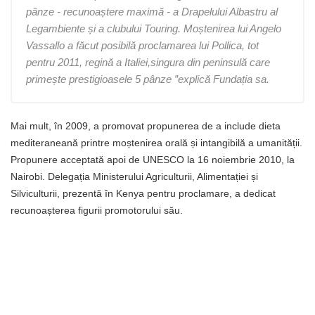
pânze - recunoaștere maximă - a Drapelului Albastru al
Legambiente și a clubului Touring. Moștenirea lui Angelo
Vassallo a făcut posibilă proclamarea lui Pollica, tot
pentru 2011, regină a Italiei,singura din peninsulă care
primește prestigioasele 5 pânze ”explică Fundația sa.
Mai mult, în 2009, a promovat propunerea de a include dieta
mediteraneană printre moștenirea orală și intangibilă a umanității.
Propunere acceptată apoi de UNESCO la 16 noiembrie 2010, la
Nairobi. Delegația Ministerului Agriculturii, Alimentației și
Silviculturii, prezentă în Kenya pentru proclamare, a dedicat
recunoașterea figurii promotorului său.