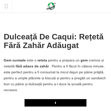
Dulceață De Caqui: Rețetă
Fără Zahăr Adăugat
Gem curmale
este o
reteta
pentru a prepara un
gem
cremos și
netedă
fără adaos de zahăr
. Pentru a fi făcut în câteva minute,
este perfect pentru a fi consumat la micul dejun pe pâine prăjită,
pentru a umple plăcinte și biscuiți și pentru a pregăti un sandwich
bun cu pâine și dulceață pentru a-l duce la școală pentru
recreere.
Play