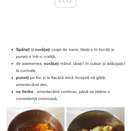
Spălați
și
curățați
coaja de mere, tăiați-o în bucăți și
puneți-o într-o cratiță,
de asemenea,
curățați
mărul, tăiați-l în cuburi și adăugați-l
la curmale,
puneți
pe foc și la flacără mică începeți să gătiți,
amestecând des,
se fierbe
, amestecând continuu, până se obține o
consistență cremoasă,