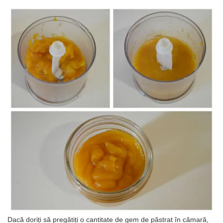
Dacă doriți să pregătiți o cantitate de gem de păstrat în cămară,