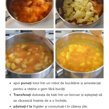
apoi
puneți
totul într-un robot de bucătărie și amestecați
pentru a obține o gem fără bucăți.
Transferați
dulceața de kaki într-un borcan și așteptați să
se răcească înainte de a o închide,
păstrați-l la
frigider și consumați-l în câteva zile.