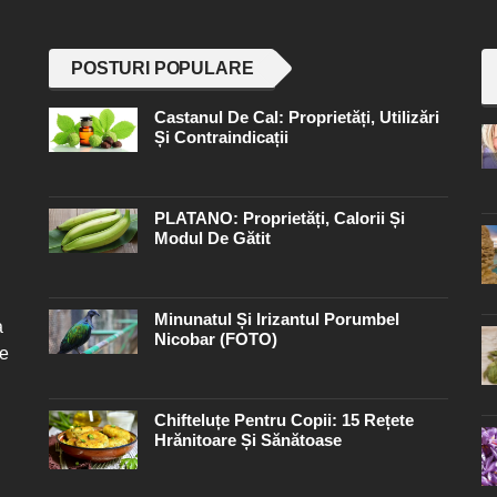
POSTURI POPULARE
Castanul De Cal: Proprietăți, Utilizări
Și Contraindicații
PLATANO: Proprietăți, Calorii Și
Modul De Gătit
Minunatul Și Irizantul Porumbel
a
Nicobar (FOTO)
re
Chifteluțe Pentru Copii: 15 Rețete
Hrănitoare Și Sănătoase