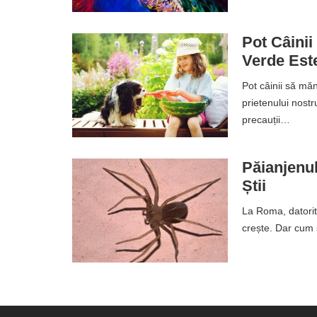
Pot Câini
Verde Est
Pot câinii să m
prietenului nost
precauții…
Păianjenul
Știi
La Roma, datorit
crește. Dar cum