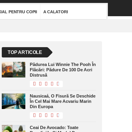
IAL PENTRU COPII
A CALATORI
TOP ARTICOLE
Pădurea Lui Winnie The Pooh În
Flăcări: Pădure De 100 De Acri
Distrusă
Nausicaá, O Fisură Se Deschide
În Cel Mai Mare Acvariu Marin
Din Europa
Ceai De Avocado: Toate