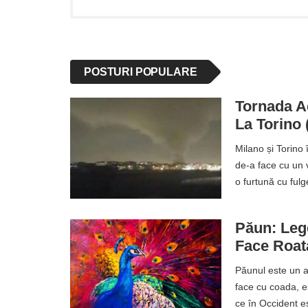
POSTURI POPULARE
Tornada Ae
La Torino
Milano și Torino 
de-a face cu un v
o furtună cu ful
Păun: Leg
Face Roat
Păunul este un an
face cu coada, e
ce în Occident es