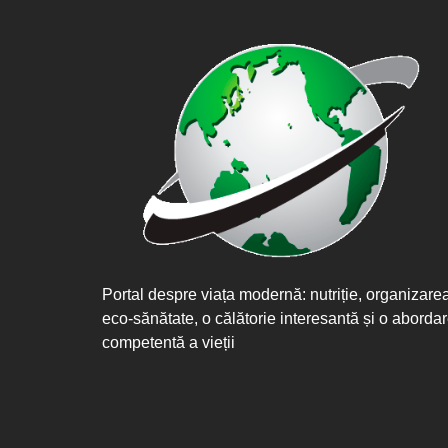
Portal despre viața modernă: nutriție, organizare
eco-sănătate, o călătorie interesantă și o aborda
competentă a vieții