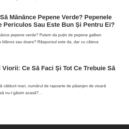
i Să Mănânce Pepene Verde? Pepenele
e Periculos Sau Este Bun Și Pentru Ei?
ănânce pepene verde? Putem da puțin de pepene galben
ru blănos sau doare? Răspunsul este da, dar cu câteva
 Viorii: Ce Să Faci Și Tot Ce Trebuie Să
ă căldurii mari, numărul de rapoarte de păianjen de vioară
 să nu-l găsim acasă?…