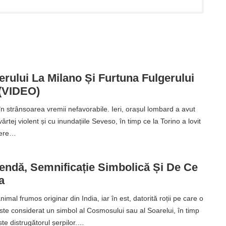
rului La Milano Și Furtuna Fulgerului
 (VIDEO)
în strânsoarea vremii nefavorabile. Ieri, orașul lombard a avut
ârtej violent și cu inundațiile Seveso, în timp ce la Torino a lovit
gere…
endă, Semnificație Simbolică Și De Ce
a
imal frumos originar din India, iar în est, datorită roții pe care o
ste considerat un simbol al Cosmosului sau al Soarelui, în timp
te distrugătorul șerpilor.…