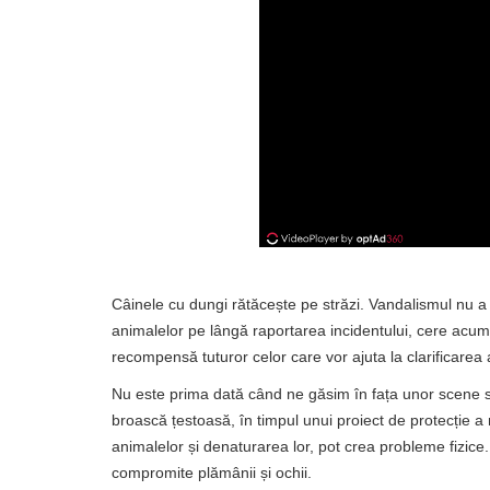
Câinele cu dungi rătăcește pe străzi. Vandalismul nu a
animalelor pe lângă raportarea incidentului, cere acum i
recompensă tuturor celor care vor ajuta la clarificarea
Nu este prima dată când ne găsim în fața unor scene sim
broască țestoasă, în timpul unui proiect de protecție a
animalelor și denaturarea lor, pot crea probleme fizice
compromite plămânii și ochii.