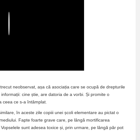
Play
 trecut neobservat, așa că asociația care se ocupă de drepturile
nformații: cine știe, are datoria de a vorbi. Și promite o
 a ceea ce s-a întâmplat.
ilare, în aceste zile copiii unei școli elementare au pictat o
 mediului. Fapte foarte grave care, pe lângă mortificarea
. Vopselele sunt adesea toxice și, prin urmare, pe lângă păr pot