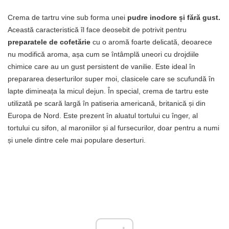
Crema de tartru vine sub forma unei
pudre inodore și fără gust.
Această caracteristică îl face deosebit de potrivit pentru
preparatele de cofetărie
cu o aromă foarte delicată, deoarece
nu modifică aroma, așa cum se întâmplă uneori cu drojdiile
chimice care au un gust persistent de vanilie. Este ideal în
prepararea deserturilor super moi, clasicele care se scufundă în
lapte dimineața la micul dejun. În special, crema de tartru este
utilizată pe scară largă în patiseria americană, britanică și din
Europa de Nord. Este prezent în aluatul tortului cu înger, al
tortului cu sifon, al maroniilor și al fursecurilor, doar pentru a numi
și unele dintre cele mai populare deserturi.