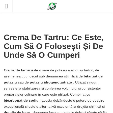
Crema De Tartru: Ce Este,
Cum Să O Folosești Și De
Unde Să O Cumperi
Crema de tartru
este o sare de potasiu a acidului tartric, de
asemenea , cunoscut sub denumirea științifică de
bitartrat de
potasiu
sau de
potasiu idrogenotartrato
. Utilizat singur,
servește la stabilizarea și conferirea volumului și consistenței
preparatelor culinare în care este utilizat. Combinat cu
bicarbonat de sodiu
, acesta dobândește o putere de dospire
excepțională și este o alternativă excelentă la drojdia chimică și
drojdia de bere
, deoarece face ca aluatele dulci și sărate să fie