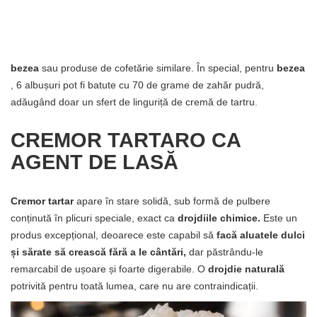
bezea
sau produse de cofetărie similare. În special, pentru
bezea
, 6 albușuri pot fi batute cu 70 de grame de zahăr pudră,
adăugând doar un sfert de linguriță de cremă de tartru.
CREMOR TARTARO CA
AGENT DE LASĂ
Cremor tartar
apare în stare solidă, sub formă de pulbere
conținută în plicuri speciale, exact ca
drojdiile chimice.
Este un
produs excepțional, deoarece este capabil să
facă aluatele dulci
și sărate să crească fără a le cântări,
dar păstrându-le
remarcabil de ușoare și foarte digerabile. O
drojdie naturală
potrivită pentru toată lumea, care nu are contraindicații.