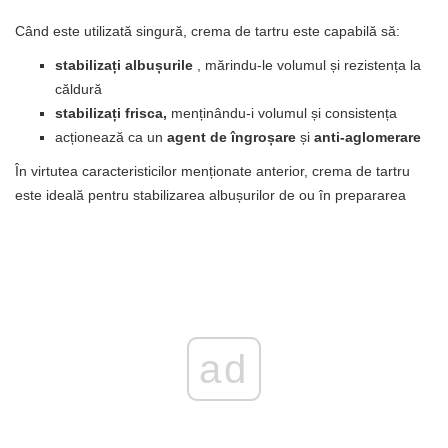
Când este utilizată singură, crema de tartru este capabilă să:
stabilizați albușurile
, mărindu-le volumul și rezistența la
căldură
stabilizați frisca,
menținându-i volumul și consistența
acționează ca un
agent de îngroșare
și
anti-aglomerare
În virtutea caracteristicilor menționate anterior, crema de tartru
este ideală pentru stabilizarea albușurilor de ou în prepararea
ad