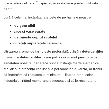
preparatele culinare. În special, această sare poate fi utilizată
pentru:
curăță cele mai încăpățânate pete de pe hainele noastre
revigora albii
vase și vase curate
lustruiește cuprul și oțelul
curățați suprafețele ceramice
Utilizarea cremei de tartru este preferabilă utilizării
detergenților
chimici
și
detergenților
, care poluează și sunt periculoși pentru
sănătatea noastră, deoarece sunt substanțe foarte alergenice.
Mai ales în prezența copiilor și a persoanelor în vârstă, ar trebui
să încercăm să reducem la minimum utilizarea produselor
industriale, iritând membranele mucoase și căile respiratorii.