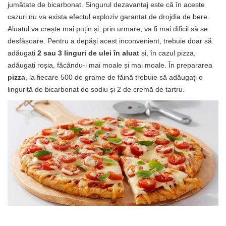
jumătate de bicarbonat. Singurul dezavantaj este că în aceste
cazuri nu va exista efectul exploziv garantat de drojdia de bere.
Aluatul va crește mai puțin și, prin urmare, va fi mai dificil să se
desfășoare. Pentru a depăși acest inconvenient, trebuie doar să
adăugați
2 sau 3 linguri de ulei în aluat
și, în cazul pizza,
adăugați roșia, făcându-l mai moale și mai moale. În prepararea
pizza
, la fiecare 500 de grame de făină trebuie să adăugați o
linguriță de bicarbonat de sodiu și 2 de cremă de tartru.