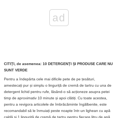
ad
CITIȚI, de asemenea: 10 DETERGENȚI ȘI PRODUSE CARE NU
SUNT VERDE
Pentru a îndepărta cele mai dificile pete de pe țesături,
amestecați pur și simplu o linguriță de cremă de tartru cu una de
detergent lichid pentru rufe, lăsând-o să acționeze asupra petei
timp de aproximativ 10 minute și apoi clătiți. Cu toate acestea,
pentru a revigora articolele de îmbrăcăminte îngălbenite, este
recomandabil să le înmuiați peste noapte într-un lighean cu apă
caldă și 1 linguriță de cremă de tartru pentru fiecare litru de apă.