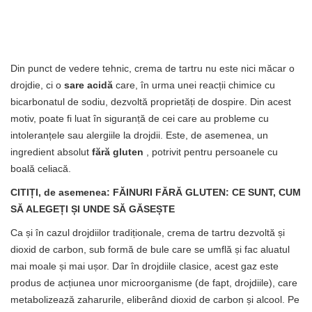
Din punct de vedere tehnic, crema de tartru nu este nici măcar o
drojdie, ci o
sare acidă
care, în urma unei reacții chimice cu
bicarbonatul de sodiu, dezvoltă proprietăți de dospire. Din acest
motiv, poate fi luat în siguranță de cei care au probleme cu
intoleranțele sau alergiile la drojdii. Este, de asemenea, un
ingredient absolut
fără gluten
, potrivit pentru persoanele cu
boală celiacă.
CITIȚI, de asemenea: FĂINURI FĂRĂ GLUTEN: CE SUNT, CUM
SĂ ALEGEȚI ȘI UNDE SĂ GĂSEȘTE
Ca și în cazul drojdiilor tradiționale, crema de tartru dezvoltă și
dioxid de carbon, sub formă de bule care se umflă și fac aluatul
mai moale și mai ușor. Dar în drojdiile clasice, acest gaz este
produs de acțiunea unor microorganisme (de fapt, drojdiile), care
metabolizează zaharurile, eliberând dioxid de carbon și alcool. Pe