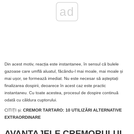
ad
Din acest motiv, reacția este instantanee, în sensul că bulele
gazoase care umflă aluatul, făcându-l mai moale, mai moale și
mai ușor, se formează imediat. Nu este necesar să așteptați
finalizarea dospirii, deoarece în acest caz este practic
instantaneu. Cu toate acestea, procesul de dospire continuă
odată cu căldura cuptorului.
CITIȚI și:
CREMOR TARTARO: 10 UTILIZĂRI ALTERNATIVE
EXTRAORDINARE
AVANTAJELE CREMORULUI