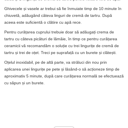
Ghivecele și vasele ar trebui să fie înmuiate timp de 10 minute în
chiuvetă, adăugând câteva linguri de cremă de tartru. După
aceea este suficientă o clătire cu apă rece.
Pentru curățarea cuprului trebuie doar să adăugați crema de
tartru cu câteva picături de lămâie, în timp ce pentru curățarea
ceramicii vă recomandăm o soluție cu trei lingurițe de cremă de
tartru și trei de oțet. Treci pe suprafață cu un burete și clătești.
Oțelul inoxidabil, pe de altă parte, va străluci din nou prin
aplicarea unei lingurițe pe pete și lăsând-o să acționeze timp de
aproximativ 5 minute, după care curățarea normală se efectuează
cu săpun și un burete.