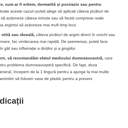
te, cum ar fi eritem, dermatită și psoriazis sau pentru
 toate aceste cazuri puteți alege să aplicați câteva picături de
o să acționeze câteva minute sau să faceți comprese reale
ăsa argintul să acționeze mai mult timp loco.
e
otită sau răceală,
câteva picături de argint direct în urechi sau
 urmare, fac vindecarea mai rapidă. De asemenea, puteți face
 gât sau inflamație a dinților și a gingiilor.
tern, vă recomandăm sfatul medicului dumneavoastră,
care
entru problema dumneavoastră specifică. De fapt, doza
general, începem de la 1 lingură pentru a ajunge la mai multe
e amintim să folosim vase de plastic pentru a preveni
dicații