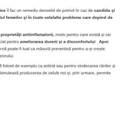
ice
îl fac un remediu deosebit de potrivit în caz de
candida și
ndul femeilor și în toate celelalte probleme care depind de
 proprietăți antiinflamatorii,
motiv pentru care există și cei
ecial pentru
ameliorarea durerii și a disconfortului
.
Apoi
rnă poate fi luat ca măsură preventivă pentru a-și crește
zonului.
fi folosit de exemplu ca antirid sau pentru vindecarea rănilor și
timulează producerea de celule noi și, prin urmare, permite