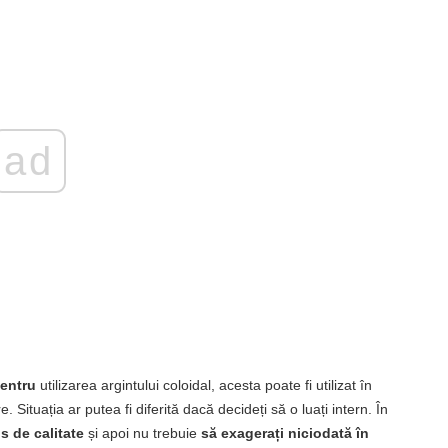
ad
pentru
utilizarea argintului coloidal, acesta poate fi utilizat în
Situația ar putea fi diferită dacă decideți să o luați intern. În
s de calitate
și apoi nu trebuie
să exagerați niciodată în