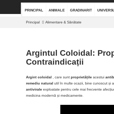
PRINCIPAL
ANIMALE
GRADINARIT
UNIVERS
Principal
Alimentare & Sănătate
Argintul Coloidal: Propr
Contraindicații
Argint coloidal
, care sunt
proprietățile
acestui
antib
remediu natural
util în multe ocazii, bine cunoscut și 
antivirale
exploatate pentru cele mai frecvente afecțiuni
medicina modernă și medicamente.