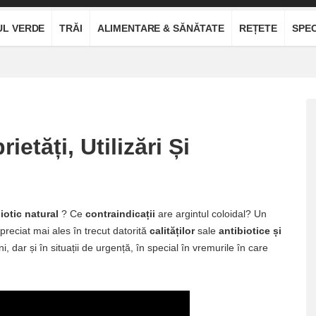
UL VERDE
TRĂI
ALIMENTARE & SĂNĂTATE
REȚETE
SPEC
ietăți, Utilizări Și
iotic natural
? Ce
contraindicații
are argintul coloidal? Un
apreciat mai ales în trecut datorită
calităților
sale
antibiotice și
, dar și în situații de urgență, în special în vremurile în care