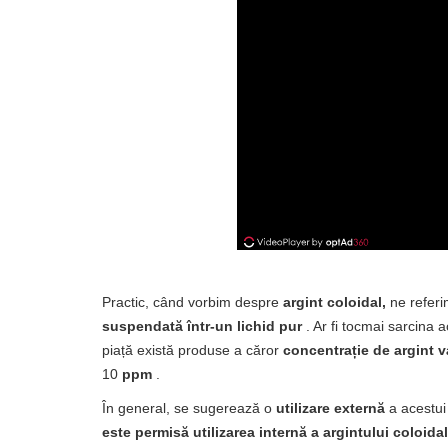
Practic, când vorbim despre
argint coloidal,
ne referi
suspendată într-un lichid pur
. Ar fi tocmai sarcina ac
piață există produse a căror
concentrație de argint v
10
ppm
.
În general, se sugerează o
utilizare externă
a acestui 
este permisă utilizarea internă a argintului coloidal