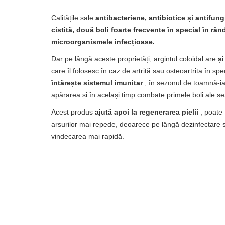
Calitățile sale
antibacteriene, antibiotice și antifung
cistită, două boli foarte frecvente în special în râ
microorganismele infecțioase.
Dar pe lângă aceste proprietăți, argintul coloidal are
și
care îl folosesc în caz de artrită sau osteoartrita în sp
întărește sistemul imunitar
, în sezonul de toamnă-ia
apărarea și în același timp combate primele boli ale se
Acest produs
ajută apoi la regenerarea pielii
, poate 
arsurilor mai repede, deoarece pe lângă dezinfectare s
vindecarea mai rapidă.