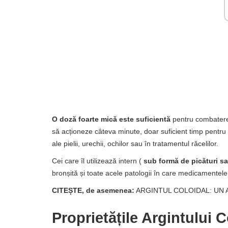
O doză foarte mică este suficientă
pentru combaterea
să acționeze câteva minute, doar suficient timp pentru a 
ale pielii, urechii, ochilor sau în tratamentul răcelilor.
Cei care îl utilizează intern (
sub formă de picături s
bronșită și toate acele patologii în care medicamentele tr
CITEȘTE, de asemenea:
ARGINTUL COLOIDAL: UN A
Proprietățile Argintului C