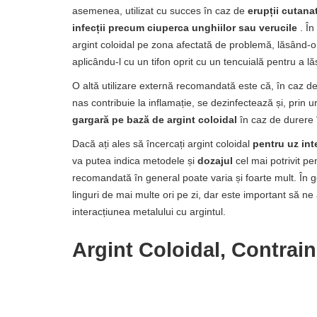
asemenea, utilizat cu succes în caz de
erupții cutana
infecții precum ciuperca unghiilor sau verucile
. În
argint coloidal pe zona afectată de problemă, lăsând-
aplicându-l cu un tifon oprit cu un tencuială pentru a l
O altă utilizare externă recomandată este că, în caz d
nas contribuie la inflamație, se dezinfectează și, prin
gargară pe bază de argint coloidal
în caz de durere în
Dacă ați ales să încercați argint coloidal
pentru uz in
va putea indica metodele și
dozajul
cel mai potrivit p
recomandată în general poate varia și foarte mult. În 
linguri de mai multe ori pe zi, dar este important să n
interacțiunea metalului cu argintul.
Argint Coloidal, Contrain