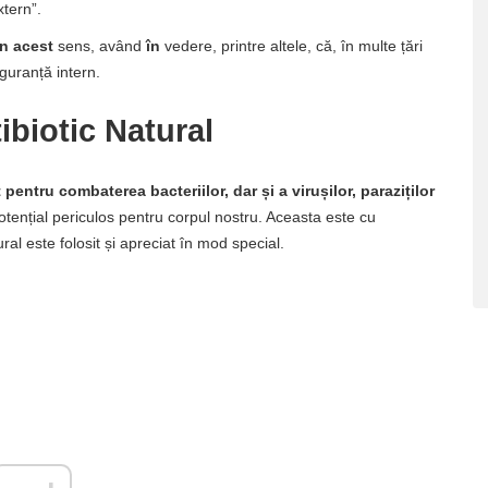
xtern”.
în acest
sens, având
în
vedere, printre altele, că, în multe țări
iguranță intern.
ibiotic Natural
t pentru combaterea bacteriilor, dar și a virușilor, paraziților
otențial periculos pentru corpul nostru. Aceasta este cu
al este folosit și apreciat în mod special.