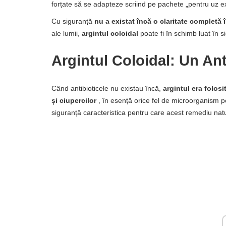
forțate să se adapteze scriind pe pachete „pentru uz e
Cu siguranță
nu a existat încă o claritate completă 
ale lumii,
argintul coloidal
poate fi în schimb luat în s
Argintul Coloidal: Un Ant
Când antibioticele nu existau încă,
argintul era folosi
și ciupercilor
, în esență orice fel de microorganism p
siguranță caracteristica pentru care acest remediu natur