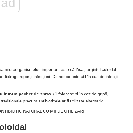
ad
 microorganismelor, important este să lăsați argintul coloidal
distruge agenții infecțioși. De aceea este util în caz de infecții
au într-un pachet de spray
) îl folosesc și în caz de gripă,
adiționale precum antibioticele ar fi utilizate alternativ.
NTIBIOTIC NATURAL CU MII DE UTILIZĂRI
oloidal