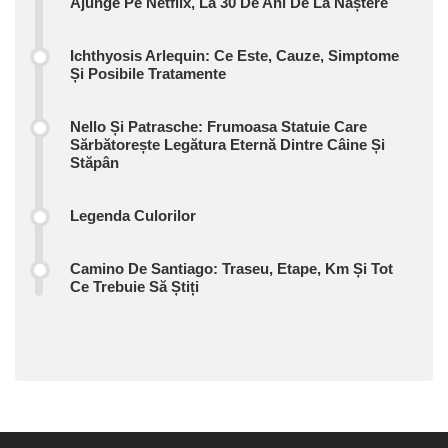
Ajunge Pe Netflix, La 30 De Ani De La Naștere
Ichthyosis Arlequin: Ce Este, Cauze, Simptome
Și Posibile Tratamente
Nello Și Patrasche: Frumoasa Statuie Care
Sărbătorește Legătura Eternă Dintre Câine Și
Stăpân
Legenda Culorilor
Camino De Santiago: Traseu, Etape, Km Și Tot
Ce Trebuie Să Știți