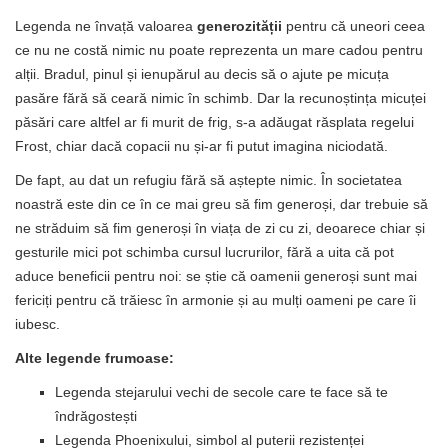
Legenda ne învață valoarea
generozității
pentru că uneori ceea
ce nu ne costă nimic nu poate reprezenta un mare cadou pentru
alții. Bradul, pinul și ienupărul au decis să o ajute pe micuța
pasăre fără să ceară nimic în schimb. Dar la recunoștința micuței
păsări care altfel ar fi murit de frig, s-a adăugat răsplata regelui
Frost, chiar dacă copacii nu și-ar fi putut imagina niciodată.
De fapt, au dat un refugiu fără să aștepte nimic. În societatea
noastră este din ce în ce mai greu să fim generoși, dar trebuie să
ne străduim să fim generoși în viața de zi cu zi, deoarece chiar și
gesturile mici pot schimba cursul lucrurilor, fără a uita că pot
aduce beneficii pentru noi: se știe că oamenii generoși sunt mai
fericiți pentru că trăiesc în armonie și au mulți oameni pe care îi
iubesc.
Alte legende frumoase:
Legenda stejarului vechi de secole care te face să te
îndrăgostești
Legenda Phoenixului, simbol al puterii rezistenței