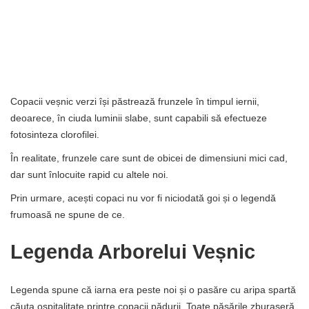
Copacii veșnic verzi își păstrează frunzele în timpul iernii,
deoarece, în ciuda luminii slabe, sunt capabili să efectueze
fotosinteza clorofilei.
În realitate, frunzele care sunt de obicei de dimensiuni mici cad,
dar sunt înlocuite rapid cu altele noi.
Prin urmare, acești copaci nu vor fi niciodată goi și o legendă
frumoasă ne spune de ce.
Legenda Arborelui Veșnic
Legenda spune că iarna era peste noi și o pasăre cu aripa spartă
căuta ospitalitate printre copacii pădurii. Toate păsările zburaseră