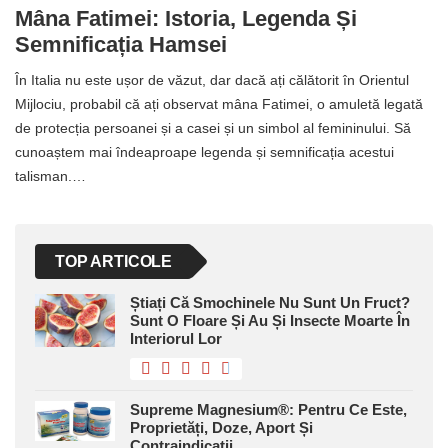
Mâna Fatimei: Istoria, Legenda Și
Semnificația Hamsei
În Italia nu este ușor de văzut, dar dacă ați călătorit în Orientul
Mijlociu, probabil că ați observat mâna Fatimei, o amuletă legată
de protecția persoanei și a casei și un simbol al femininului. Să
cunoaștem mai îndeaproape legenda și semnificația acestui
talisman.…
TOP ARTICOLE
Știați Că Smochinele Nu Sunt Un Fruct?
Sunt O Floare Și Au Și Insecte Moarte În
Interiorul Lor
Supreme Magnesium®: Pentru Ce Este,
Proprietăți, Doze, Aport Și
Contraindicații