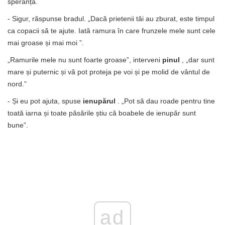
speranță.
- Sigur, răspunse bradul. „Dacă prietenii tăi au zburat, este timpul
ca copacii să te ajute. Iată ramura în care frunzele mele sunt cele
mai groase și mai moi ”.
„Ramurile mele nu sunt foarte groase”, interveni
pinul
, „dar sunt
mare și puternic și vă pot proteja pe voi și pe molid de vântul de
nord.”
- Și eu pot ajuta, spuse
ienupărul
. „Pot să dau roade pentru tine
toată iarna și toate păsările știu că boabele de ienupăr sunt
bune”.
ad