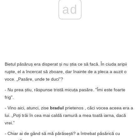
ad
Bietul păsăruș era disperat și nu știa ce să facă. În ciuda aripii
rupte, el a încercat să zboare, dar înainte de a pleca a auzit o
voce. „Pasăre, unde te duci”?
- Nu prea știu, răspunse tristă micuța pasăre. "Îmi este foarte
frig".
- Vino aici, atunci, zise
bradul
prietenos , căci vocea aceea era a
lui. „Poți trăi în cea mai caldă ramură a mea toată iarna, dacă
vrei.”
- Chiar ai de gând să mă părăsești? a întrebat păsărică cu