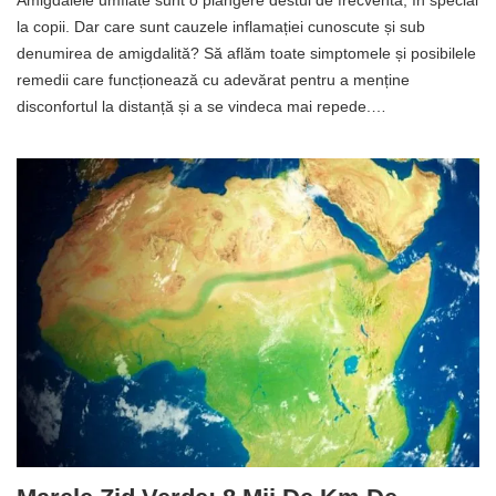
Amigdalele umflate sunt o plângere destul de frecventă, în special
la copii. Dar care sunt cauzele inflamației cunoscute și sub
denumirea de amigdalită? Să aflăm toate simptomele și posibilele
remedii care funcționează cu adevărat pentru a menține
disconfortul la distanță și a se vindeca mai repede.…