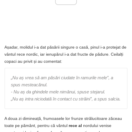
Așadar, molidul i-a dat păsării singure o casă, pinul i-a protejat de
vântul rece nordic, iar ienupărul i-a dat fructe de pădure. Ceilalți
copaci au privit și au comentat:
„Nu aș vrea să am păsări ciudate în ramurile mele”, a
spus mesteacănul.
- Nu aș da ghindele mele nimănui, spuse stejarul.
„Nu aș intra niciodată în contact cu străini”, a spus salcia.
A doua zi dimineață, frumoasele lor frunze strălucitoare zăceau
toate pe pământ, pentru că vântul
rece al
nordului venise