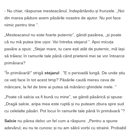
- Nu chiar, răspunse mesteacănul, îndepărtându-și frunzele. „Noi
din marea pădure avem păsările noastre de ajutor. Nu pot face
nimic pentru tine ”.
„Mesteacanul nu este foarte puternic”, gândi pasărea, „și poate
că nu mă putea ține ușor. Voi întreba stejarul ”. Apoi micuța
pasăre a spus: „Stejar mare, tu care ești atât de puternic, mă lași
să trăiesc în ramurile tale până când prietenii mei se vor întoarce
primăvara?
"În primăvară!" strigă
stejarul
. "E o perioadă lungă. De unde știu
ce veți face în tot acest timp? Păsările caută mereu ceva de
mâncare, la fel de bine ai putea să mănânci ghindele mele. "
„Poate că salcia va fi bună cu mine”, se gândi păsărică și spuse:
„Dragă salcie, aripa mea este ruptă și nu puteam zbura spre sud
cu celelalte păsări. Pot locui în ramurile tale până în primăvară "?
Salcie
nu părea deloc un fel cum a răspuns: „Pentru a spune
adevărul, eu nu te cunosc și nu am sălcii vorbi cu strainii. Probabil