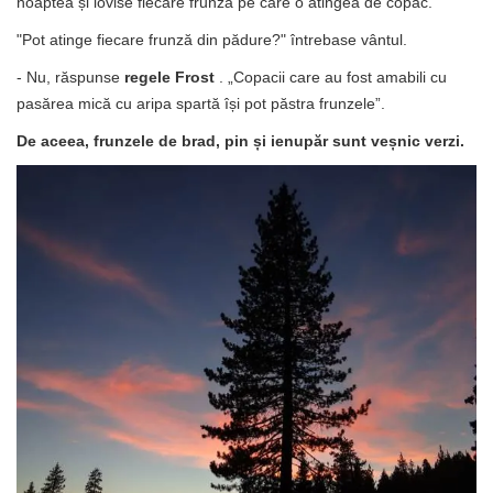
noaptea și lovise fiecare frunză pe care o atingea de copac.
"Pot atinge fiecare frunză din pădure?" întrebase vântul.
- Nu, răspunse
regele Frost
. „Copacii care au fost amabili cu
pasărea mică cu aripa spartă își pot păstra frunzele”.
De aceea, frunzele de brad, pin și ienupăr sunt veșnic verzi.