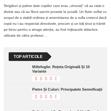
Strigături și palme date copiilor care erau „vinovați” că au ratat o
divizie sau că au făcut sarcini proaste la școală. Un fluier suflat cu
scopul de a stabili ordinea și amenințarea de a sufla creierul dacă
copiii nu i-au respectat directivele, precum și un băț ținut și trântit
pe birou pentru a atrage atenția, au fost mijloacele didactice
utilizate de către profesor.…
TOP ARTICOLE
Millefoglie: Rețeta Originală Și 10
Variante
Pietre Și Culori: Principalele Semnificații