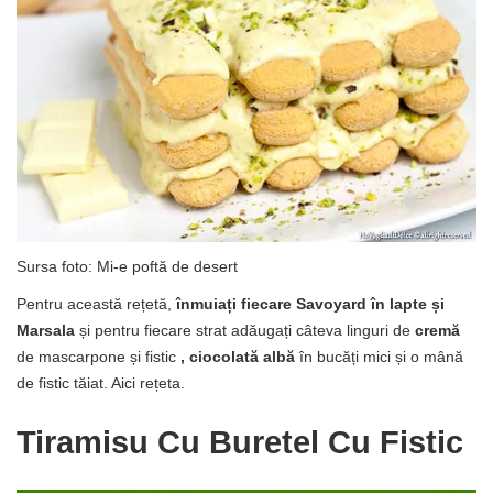
Sursa foto: Mi-e poftă de desert
Pentru această rețetă,
înmuiați fiecare Savoyard în lapte și
Marsala
și pentru fiecare strat adăugați câteva linguri de
cremă
de mascarpone și fistic
, ciocolată albă
în bucăți mici și o mână
de fistic tăiat. Aici rețeta.
Tiramisu Cu Buretel Cu Fistic