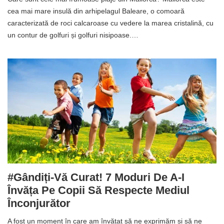
cea mai mare insulă din arhipelagul Baleare, o comoară
caracterizată de roci calcaroase cu vedere la marea cristalină, cu
un contur de golfuri și golfuri nisipoase.…
#Gândiți-Vă Curat! 7 Moduri De A-I
Învăța Pe Copii Să Respecte Mediul
Înconjurător
A fost un moment în care am învățat să ne exprimăm și să ne