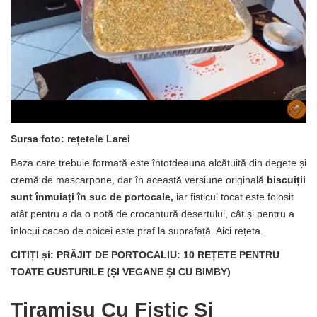
Sursa foto: rețetele Larei
Baza care trebuie formată este întotdeauna alcătuită din degete și
cremă de mascarpone, dar în această versiune originală
biscuiții
sunt înmuiați în suc de portocale,
iar fisticul tocat este folosit
atât pentru a da o notă de crocantură desertului, cât și pentru a
înlocui cacao de obicei este praf la suprafață. Aici rețeta.
CITIȚI și: PRĂJIT DE PORTOCALIU: 10 REȚETE PENTRU
TOATE GUSTURILE (ȘI VEGANE ȘI CU BIMBY)
Tiramisu Cu Fistic Și