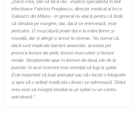
„Dacă vrea, știe să facă rău - explică specialistul în boli
infecțioase Fabrizio Pregliasco, director medical al Irccs
Galeazzi din Milano - în general nu atacă pentru că tinde
să rămână pe margine, dar, dacă se enervează, este
periculos. O mușcătură poate duce la mâncărime și
roșeață, dar și alergii și arsuri la stomac. Nu numai că,
dacă sunt implicate bacterii anaerobe, acestea pot
provoca leziuni ale pielii, leziuni musculare și leziuni
renale. Simptomele apar în termen de două zile de la
puncție: în acel moment este esențial să fugi la spital.
Este important să luați animalul sau să-i faceți o fotografie
și apoi să o arătați medicului căruia i se adresează. Sfatul
meu este să mergeți imediat la un spital cu un centru
anti-otravă ”.