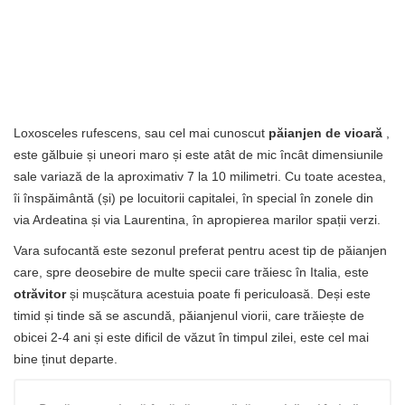
Loxosceles rufescens, sau cel mai cunoscut
păianjen de vioară
,
este gălbuie și uneori maro și este atât de mic încât dimensiunile
sale variază de la aproximativ 7 la 10 milimetri. Cu toate acestea,
îi înspăimântă (și) pe locuitorii capitalei, în special în zonele din
via Ardeatina și via Laurentina, în apropierea marilor spații verzi.
Vara sufocantă este sezonul preferat pentru acest tip de păianjen
care, spre deosebire de multe specii care trăiesc în Italia, este
otrăvitor
și mușcătura acestuia poate fi periculoasă. Deși este
timid și tinde să se ascundă, păianjenul viorii, care trăiește de
obicei 2-4 ani și este dificil de văzut în timpul zilei, este cel mai
bine ținut departe.