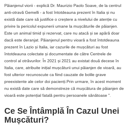
Păianjenul viorii - explică Dr. Maurizio Paolo Soave, de la centrul
anti-otravă Gemelli - a fost întotdeauna prezent în Italia și nu
există date care să justifice o creștere a nivelului de atenție cu
privire la pericolul expunerii umane la mușcăturile de păianjen.
Este un animal timid și rezervat, care nu atacă și se apără doar
dacă este deranjat. Păianjenul pentru vioară a fost întotdeauna
prezent în Lazio și Italia, iar cazurile de mușcături au fost
întotdeauna colectate și documentate de către Centrele de
control al otrăvurilor. În 2021 și 2021 au existat două decese în
Italia, care, atribuite inițial mușcăturii unui păianjen de vioară, au
fost ulterior recunoscute ca fiind cauzate de bolile grave
preexistente ale celor doi pacienți.Prin urmare, în acest moment
nu există date care să demonstreze că mușcătura de păianjen de
vioară este potențial fatală pentru persoanele sănătoase ".
Ce Se Întâmplă În Cazul Unei
Mușcături?