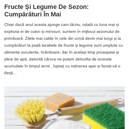
Fructe Și Legume De Sezon:
Cumpărături În Mai
Chiar dacă anul acesta ajunge cam târziu, odată cu luna mai și
explozia ei de culori și mirosuri, suntem în mijlocul sezonului de
primăvară. Zilele mai calde în cele din urmă devin mai lungi și la
cumpărături la piață tarabele de fructe și legume sunt umplute cu
alimente suculente, hrănitoare, dar în același timp proaspete și
pline de apă, datorită cărora ne putem detoxifia de toxinele
acumulate în timpul iernii , luptați cu reținerea apei și faceți-vă o
ființă…