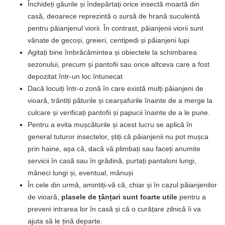
Închideți găurile și îndepărtați orice insectă moartă din
casă, deoarece reprezintă o sursă de hrană suculentă
pentru păianjenul viorii. În contrast, păianjenii viorii sunt
vânate de gecoși, greieri, centipedi și păianjeni lupi
Agitați bine îmbrăcămintea și obiectele la schimbarea
sezonului, precum și pantofii sau orice altceva care a fost
depozitat într-un loc întunecat
Dacă locuiți într-o zonă în care există mulți păianjeni de
vioară, trântiți păturile și cearșafurile înainte de a merge la
culcare și verificați pantofii și papucii înainte de a le pune.
Pentru a evita mușcăturile și acest lucru se aplică în
general tuturor insectelor, știți că păianjenii nu pot mușca
prin haine, așa că, dacă vă plimbați sau faceți anumite
servicii în casă sau în grădină, purtați pantaloni lungi,
mâneci lungi și, eventual, mănuși
În cele din urmă, amintiți-vă că, chiar și în cazul păianjenilor
de vioară,
plasele de țânțari sunt foarte utile
pentru a
preveni intrarea lor în casă și că o curățare zilnică îi va
ajuta să le țină departe.