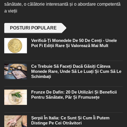
sănătate, o călătorie interesantă și o abordare competentă
a vieții
POSTURI POPULARE
Verifică-Ți Monedele De 50 De Cenți - Unele
Pot Fi Ediții Rare Și Valorează Mai Mult
Ce Trebuie Să Faceți Dacă Găsiți Câteva
Monede Rare, Unde Să Le Luați Și Cum Să Le
Schimbați
Frunze De Dafin: 20 De Utilizări Și Beneficii
Pentru Sănătate, Păr Și Frumusețe
Șerpii În Italia: Ce Sunt Și Cum Îi Putem
Distinge Pe Cei Otrăvitori