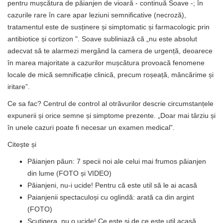
pentru mușcătura de păianjen de vioară - continuă Soave -; în
cazurile rare în care apar leziuni semnificative (necroză),
tratamentul este de susținere și simptomatic și farmacologic prin
antibiotice și cortizon ". Soave subliniază că „nu este absolut
adecvat să te alarmezi mergând la camera de urgență, deoarece
în marea majoritate a cazurilor mușcătura provoacă fenomene
locale de mică semnificație clinică, precum roșeață, mâncărime și
iritare”.
Ce sa fac? Centrul de control al otrăvurilor descrie circumstanțele
expunerii și orice semne și simptome prezente. „Doar mai târziu și
în unele cazuri poate fi necesar un examen medical”.
Citește și
Păianjen păun: 7 specii noi ale celui mai frumos păianjen
din lume (FOTO și VIDEO)
Păianjeni, nu-i ucide! Pentru că este util să le ai acasă
Paianjenii spectaculoși cu oglindă: arată ca din argint
(FOTO)
Scutigera, nu o ucide! Ce este și de ce este util acasă