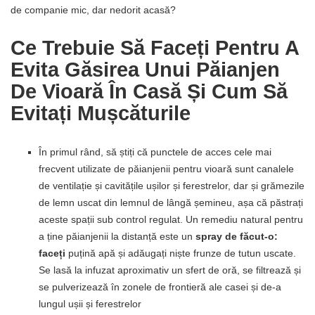
de companie mic, dar nedorit acasă?
Ce Trebuie Să Faceți Pentru A
Evita Găsirea Unui Păianjen
De Vioară În Casă Și Cum Să
Evitați Mușcăturile
În primul rând, să știți că punctele de acces cele mai
frecvent utilizate de păianjenii pentru vioară sunt canalele
de ventilație și cavitățile ușilor și ferestrelor, dar și grămezile
de lemn uscat din lemnul de lângă șemineu, așa că păstrați
aceste spații sub control regulat. Un remediu natural pentru
a ține păianjenii la distanță este un
spray de făcut-o:
faceți
puțină apă și adăugați niște frunze de tutun uscate.
Se lasă la infuzat aproximativ un sfert de oră, se filtrează și
se pulverizează în zonele de frontieră ale casei și de-a
lungul ușii și ferestrelor