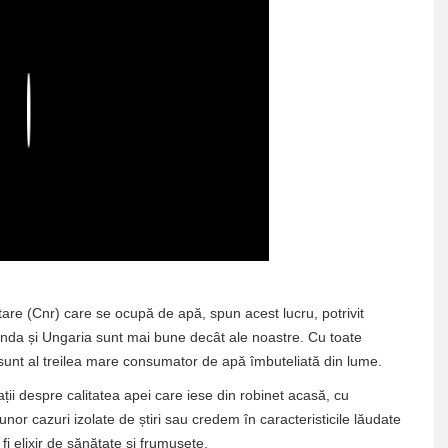
Play
etare (Cnr) care se ocupă de apă, spun acest lucru, potrivit
landa și Ungaria sunt mai bune decât ale noastre. Cu toate
i sunt al treilea mare consumator de apă îmbuteliată din lume.
ii despre calitatea apei care iese din robinet acasă, cu
or cazuri izolate de știri sau credem în caracteristicile lăudate
 fi elixir de sănătate și frumusețe.