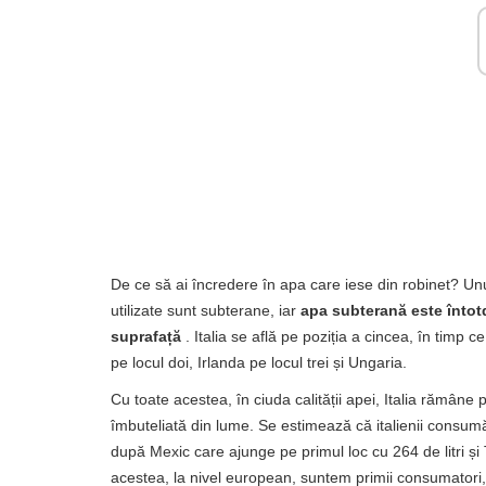
De ce să ai încredere în apa care iese din robinet? Unu
utilizate sunt subterane, iar
apa subterană este întot
suprafață
. Italia se află pe poziția a cincea, în timp
pe locul doi, Irlanda pe locul trei și Ungaria.
Cu toate acestea, în ciuda calității apei, Italia rămân
îmbuteliată din lume. Se estimează că italienii consu
după Mexic care ajunge pe primul loc cu 264 de litri și
acestea, la nivel european, suntem primii consumatori