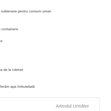
 și subterane pentru consum uman
n containere
re
a de la robinet
referăm apa îmbuteliată
Articolul Următor