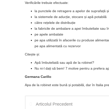
Verificările trebuie efectuate:
la punctele de retragere a apelor de suprafață
la sistemele de aducție, stocare și apă potabilă
către rețelele de distribuție
la fabricile de ambalare a apei îmbuteliate sau î
pe apele ambalate
pe apa utilizată în afacerile cu produse alimenta
pe apa alimentată cu rezervor
Citește și:
Apă îmbuteliată sau apă de la robinet?
Nu ni-l dați să bem! 7 motive pentru a prefera ap
Germana Carillo
Apa de la robinet este bună și potabilă, dar în Italia p
Articolul Precedent