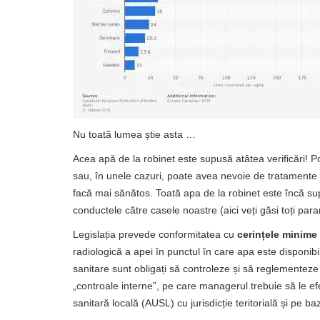
Nu toată lumea știe asta …
Acea apă de la robinet este supusă atâtea verificări! Poa
sau, în unele cazuri, poate avea nevoie de tratamente c
facă mai sănătos. Toată apa de la robinet este încă s
conductele către casele noastre (aici veți găsi toți para
Legislația prevede conformitatea cu
cerințele minime
radiologică a apei în punctul în care apa este disponibi
sanitare sunt obligați să controleze și să reglementeze 
„controale interne”, pe care managerul trebuie să le ef
sanitară locală (AUSL) cu jurisdicție teritorială și pe b