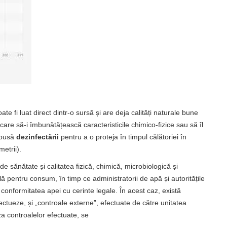
te fi luat direct dintr-o sursă și are deja calități naturale bune
are să-i îmbunătățească caracteristicile chimico-fizice sau să îl
upusă
dezinfectării
pentru a o proteja în timpul călătoriei în
metrii).
de sănătate și calitatea fizică, chimică, microbiologică și
lă pentru consum, în timp ce administratorii de apă și autoritățile
conformitatea apei cu cerinte legale. În acest caz, există
ectueze, și „controale externe”, efectuate de către unitatea
aza controalelor efectuate, se