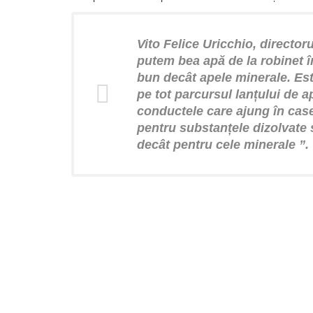
Vito Felice Uricchio, directorul
putem bea apă de la robinet î
bun decât apele minerale. Este
pe tot parcursul lanțului de a
conductele care ajung în casel
pentru substanțele dizolvate 
decât pentru cele minerale ”.