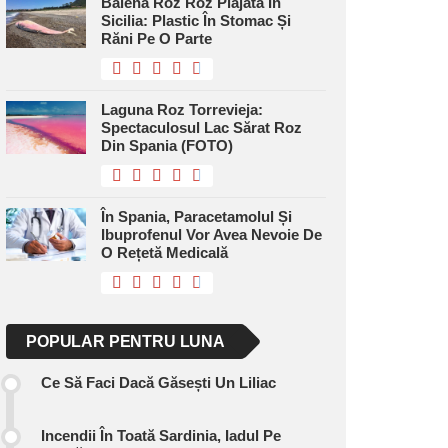
Balena Roz Roz Plajată În
Sicilia: Plastic În Stomac Și
Răni Pe O Parte
Laguna Roz Torrevieja:
Spectaculosul Lac Sărat Roz
Din Spania (FOTO)
În Spania, Paracetamolul Și
Ibuprofenul Vor Avea Nevoie De
O Rețetă Medicală
POPULAR PENTRU LUNA
Ce Să Faci Dacă Găsești Un Liliac
Incendii În Toată Sardinia, Iadul Pe