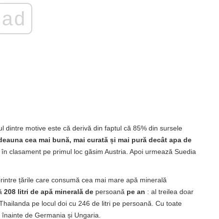
ad
l dintre motive este că derivă din faptul că 85% din sursele
deauna cea mai bună, mai curată și mai pură decât apa de
 ce în clasament pe primul loc găsim Austria. Apoi urmează Suedia
e printre țările care consumă cea mai mare apă minerală
mă
208 litri de apă minerală de
persoană
pe an
: al treilea doar
 Thailanda pe locul doi cu 246 de litri pe persoană. Cu toate
, înainte de Germania și Ungaria.