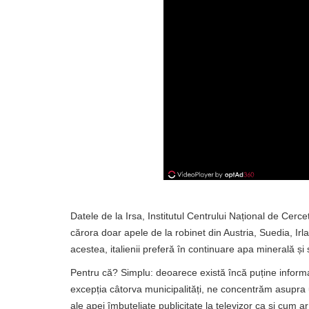
Datele de la Irsa, Institutul Centrului Național de Cerc
cărora doar apele de la robinet din Austria, Suedia, Ir
acestea, italienii preferă în continuare apa minerală ș
Pentru că? Simplu: deoarece există încă puține informaț
excepția câtorva municipalități, ne concentrăm asupra un
ale apei îmbuteliate publicitate la televizor ca și cum ar