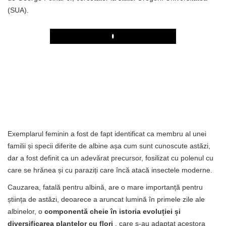
(SUA).
Play
Exemplarul feminin a fost de fapt identificat ca membru al unei
familii și specii diferite de albine așa cum sunt cunoscute astăzi,
dar a fost definit ca un adevărat precursor, fosilizat cu polenul cu
care se hrănea și cu paraziți care încă atacă insectele moderne.
Cauzarea, fatală pentru albină, are o mare importanță pentru
știința de astăzi, deoarece a aruncat lumină în primele zile ale
albinelor, o
componentă cheie în istoria evoluției și
diversificarea plantelor cu flori
, care s-au adaptat acestora