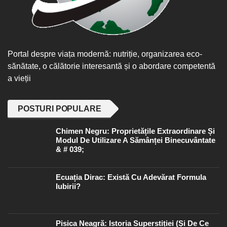
Portal despre viața modernă: nutriție, organizarea eco-
sănătate, o călătorie interesantă și o abordare competentă
a vieții
POSTURI POPULARE
Chimen Negru: Proprietățile Extraordinare Și
Modul De Utilizare A Sămânței Binecuvântate
& # 039;
Ecuația Dirac: Există Cu Adevărat Formula
Iubirii?
Pisica Neagră: Istoria Superstiției (și De Ce