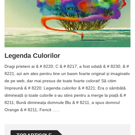
Legenda Culorilor
Dragi prieteni ai & # 8220; C & # 8217; a fost odată & # 8230; & #
8221; azi am ales pentru tine un basm foarte original și imaginativ
de pe web, dar mai presus de toate foarte colorat! Să citim
împreună & # 8220; Legenda culorilor & # 8221; Era o sâmbătă
dimineață și toate culorile s-au stins pentru a merge la piață & #
8211; Bună dimineața domnule Blu & # 8211; a spus domnul
Orange & # 8211; Fericit ...…