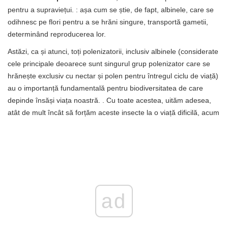
pentru a supraviețui. : așa cum se știe, de fapt, albinele, care se
odihnesc pe flori pentru a se hrăni singure, transportă gametii,
determinând reproducerea lor.
Astăzi, ca și atunci, toți polenizatorii, inclusiv albinele (considerate
cele principale deoarece sunt singurul grup polenizator care se
hrănește exclusiv cu nectar și polen pentru întregul ciclu de viață)
au o importanță fundamentală pentru biodiversitatea de care
depinde însăși viața noastră. . Cu toate acestea, uităm adesea,
atât de mult încât să forțăm aceste insecte la o viață dificilă, acum
ad