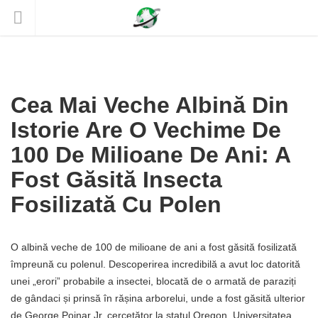
Cea Mai Veche Albină Din
Istorie Are O Vechime De
100 De Milioane De Ani: A
Fost Găsită Insecta
Fosilizată Cu Polen
O albină veche de 100 de milioane de ani a fost găsită fosilizată
împreună cu polenul. Descoperirea incredibilă a avut loc datorită
unei „erori” probabile a insectei, blocată de o armată de paraziți
de gândaci și prinsă în rășina arborelui, unde a fost găsită ulterior
de George Poinar Jr, cercetător la statul Oregon. Universitatea