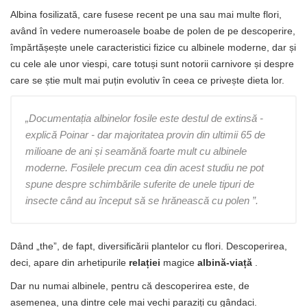
Albina fosilizată, care fusese recent pe una sau mai multe flori,
având în vedere numeroasele boabe de polen de pe descoperire,
împărtășește unele caracteristici fizice cu albinele moderne, dar și
cu cele ale unor viespi, care totuși sunt notorii carnivore și despre
care se știe mult mai puțin evolutiv în ceea ce privește dieta lor.
„Documentația albinelor fosile este destul de extinsă -
explică Poinar - dar majoritatea provin din ultimii 65 de
milioane de ani și seamănă foarte mult cu albinele
moderne. Fosilele precum cea din acest studiu ne pot
spune despre schimbările suferite de unele tipuri de
insecte când au început să se hrănească cu polen ”.
Dând „the”, de fapt, diversificării plantelor cu flori. Descoperirea,
deci, apare din arhetipurile
relației
magice
albină-viață
.
Dar nu numai albinele, pentru că descoperirea este, de
asemenea, una dintre cele mai vechi paraziți cu gândaci.