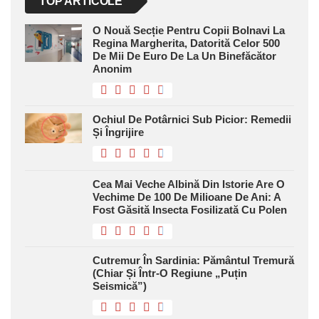
TOP ARTICOLE
O Nouă Secție Pentru Copii Bolnavi La
Regina Margherita, Datorită Celor 500
De Mii De Euro De La Un Binefăcător
Anonim
Ochiul De Potârnici Sub Picior: Remedii
Și Îngrijire
Cea Mai Veche Albină Din Istorie Are O
Vechime De 100 De Milioane De Ani: A
Fost Găsită Insecta Fosilizată Cu Polen
Cutremur În Sardinia: Pământul Tremură
(chiar Și Într-O Regiune „puțin
Seismică”)