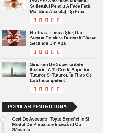
PSOAS: Antrenăm Mușchiul
Sufletului Pentru A Face Față
Mai Bine Anxietății Și Fricii
Nu Toată Lumea Știe, Dar
Steaua De Mare Durează Câteva
Secunde Din Apă
Sindrom De Superioritate
Iluzorie: A Te Crede Superior
Tuturor Și Tuturor, În Timp Ce
Ești Incompetent
POPULAR PENTRU LUNA
Ceai De Avocado: Toate Beneficiile Și
Modul De Preparare Începând Cu
Sămânța