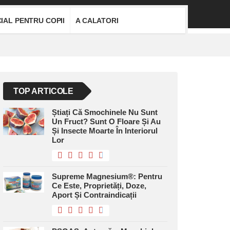
IAL PENTRU COPII
A CALATORI
TOP ARTICOLE
Știați Că Smochinele Nu Sunt
Un Fruct? Sunt O Floare Și Au
Și Insecte Moarte În Interiorul
Lor
Supreme Magnesium®: Pentru
Ce Este, Proprietăți, Doze,
Aport Și Contraindicații