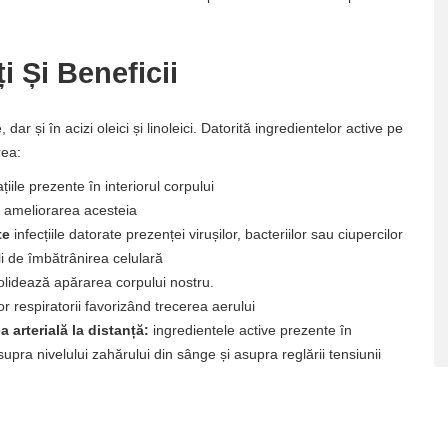
 Și Beneficii
r și în acizi oleici și linoleici. Datorită ingredientelor active pe
rea:
ile prezente în interiorul corpului
a ameliorarea acesteia
te
infecțiile datorate prezenței virușilor, bacteriilor sau ciupercilor
li de îmbătrânirea celulară
olidează apărarea corpului nostru.
r respiratorii favorizând trecerea aerului
 arterială la distanță:
ingredientele active prezente în
pra nivelului zahărului din sânge și asupra reglării tensiunii