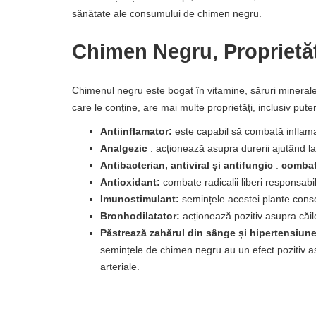
sănătate ale consumului de chimen negru.
Chimen Negru, Proprietăți
Chimenul negru este bogat în vitamine, săruri minerale, da
care le conține, are mai multe proprietăți, inclusiv pute
Antiinflamator:
este capabil să combată inflamați
Analgezic
: acționează asupra durerii ajutând l
Antibacterian, antiviral și antifungic
:
comba
Antioxidant:
combate radicalii liberi responsabi
Imunostimulant:
semințele acestei plante cons
Bronhodilatator:
acționează pozitiv asupra căilo
Păstrează zahărul din sânge și hipertensiunea
semințele de chimen negru au un efect pozitiv asu
arteriale.