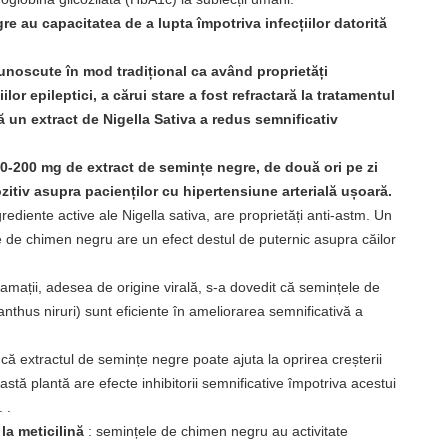
re au capacitatea de a lupta împotriva infecțiilor datorită
noscute în mod tradițional ca având proprietăți
or epileptici, a cărui stare a fost refractară la tratamentul
un extract de Nigella Sativa a redus semnificativ
100-200 mg de extract de semințe negre, de două ori pe zi
zitiv asupra pacienților cu hipertensiune arterială ușoară.
ediente active ale Nigella sativa, are proprietăți anti-astm. Un
țe de chimen negru are un efect destul de puternic asupra căilor
lamații, adesea de origine virală, s-a dovedit că semințele de
nthus niruri) sunt eficiente în ameliorarea semnificativă a
 că extractul de semințe negre poate ajuta la oprirea creșterii
astă plantă are efecte inhibitorii semnificative împotriva acestui
 .
ă
la meticilină
: semințele de chimen negru au activitate