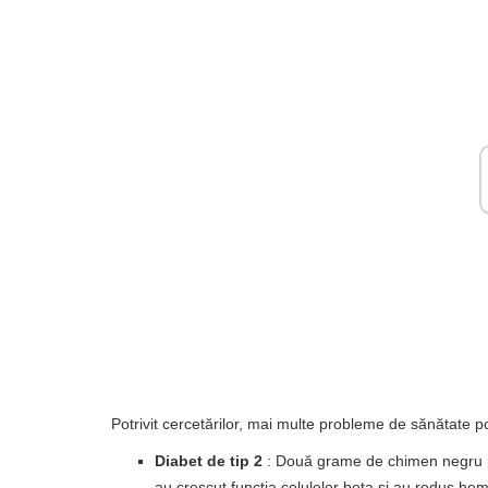
Potrivit cercetărilor, mai multe probleme de sănătate po
Diabet de tip 2
: Două grame de chimen negru pe 
au crescut funcția celulelor beta și au redus hem