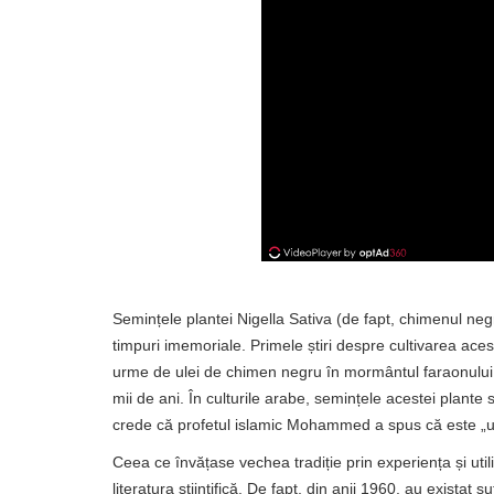
Semințele plantei Nigella Sativa (de fapt, chimenul negr
timpuri imemoriale. Primele știri despre cultivarea acest
urme de ulei de chimen negru în mormântul faraonulu
mii de ani. În culturile arabe, semințele acestei plant
crede că profetul islamic Mohammed a spus că este „un 
Ceea ce învățase vechea tradiție prin experiența și uti
literatura științifică. De fapt, din anii 1960, au existat