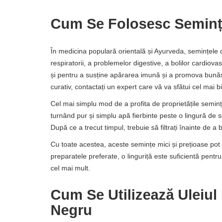
Cum Se Folosesc Semin
În medicina populară orientală și Ayurveda, semințele d
respiratorii, a problemelor digestive, a bolilor cardiovasc
și pentru a susține apărarea imună și a promova bunăst
curativ, contactați un expert care vă va sfătui cel mai b
Cel mai simplu mod de a profita de proprietățile semin
turnând pur și simplu apă fierbinte peste o lingură de 
După ce a trecut timpul, trebuie să filtrați înainte de a 
Cu toate acestea, aceste semințe mici și prețioase pot 
preparatele preferate, o linguriță este suficientă pent
cel mai mult.
Cum Se Utilizează Uleiu
Negru