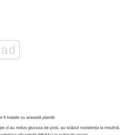
ad
t fi tratate cu această plantă:
zi au redus glucoza de post, au scăzut rezistența la insulină,
oglobina glicozilată (HbA1c) la subiecții umani.