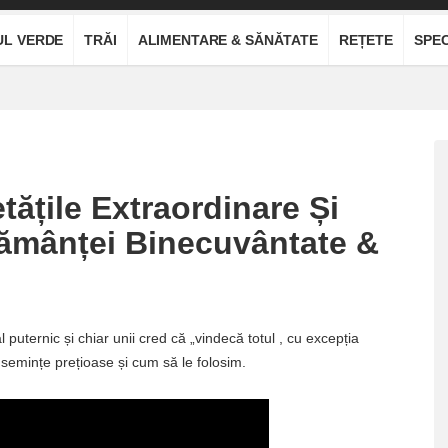
UL VERDE
TRĂI
ALIMENTARE & SĂNĂTATE
REȚETE
SPEC
ățile Extraordinare Și
Sămânței Binecuvântate &
uternic și chiar unii cred că „vindecă totul , cu excepția
i semințe prețioase și cum să le folosim.