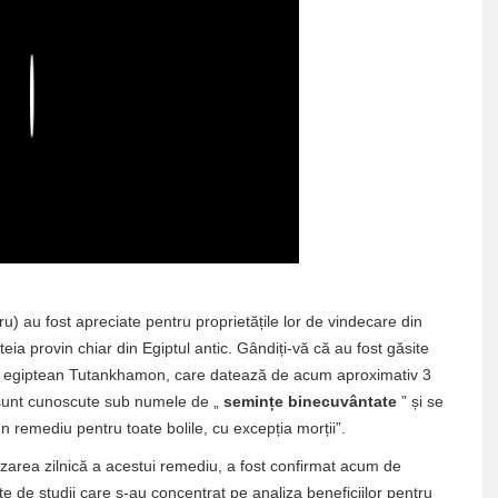
Play
u) au fost apreciate pentru proprietățile lor de vindecare din
eia provin chiar din Egiptul antic. Gândiți-vă că au fost găsite
i egiptean Tutankhamon, care datează de acum aproximativ 3
e sunt cunoscute sub numele de „
semințe binecuvântate
” și se
remediu pentru toate bolile, cu excepția morții”.
lizarea zilnică a acestui remediu, a fost confirmat acum de
 sute de studii care s-au concentrat pe analiza beneficiilor pentru