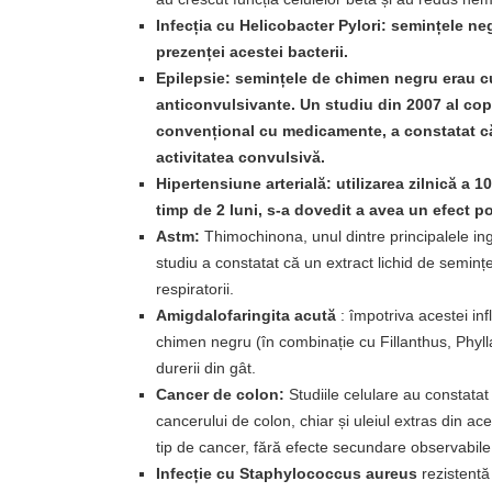
Infecția cu Helicobacter Pylori: semințele neg
prezenței acestei bacterii.
Epilepsie:
semințele de chimen negru erau cu
anticonvulsivante. Un studiu din 2007 al copiil
convențional cu medicamente, a constatat că 
activitatea convulsivă.
Hipertensiune
arterială:
utilizarea zilnică a 
timp de 2 luni, s-a dovedit a avea un efect po
Astm:
Thimochinona, unul dintre principalele ingr
studiu a constatat că un extract lichid de semin
respiratorii.
Amigdalofaringita acută
: împotriva acestei inf
chimen negru (în combinație cu Fillanthus, Phylla
durerii din gât.
Cancer de colon:
Studiile celulare au constatat
cancerului de colon, chiar și uleiul extras din ace
tip de cancer, fără efecte secundare observabile.
Infecție cu Staphylococcus aureus
rezistent