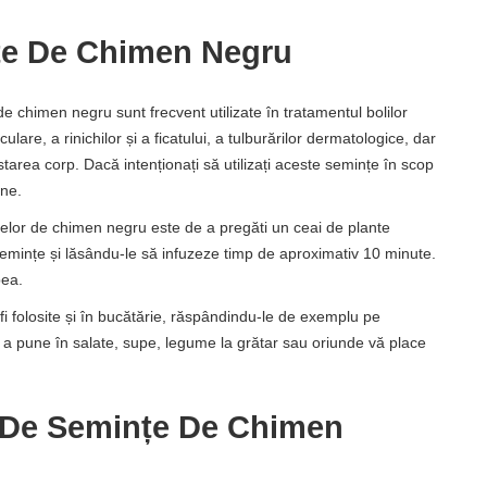
țe De Chimen Negru
e chimen negru sunt frecvent utilizate în tratamentul bolilor
ulare, a rinichilor și a ficatului, a tulburărilor dermatologice, dar
area corp. Dacă intenționați să utilizați aceste semințe în scop
ine.
țelor de chimen negru este de a pregăti un ceai de plante
semințe și lăsându-le să infuzeze timp de aproximativ 10 minute.
bea.
fi folosite și în bucătărie, răspândindu-le de exemplu pe
ru a pune în salate, supe, legume la grătar sau oriunde vă place
l De Semințe De Chimen