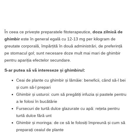
În ceea ce privește preparatele fitoterapeutice,
doza zilnică de
ghimbir
este în general egală cu 12-13 mg per kilogram de
greutate corporală, împărțită în două administrări, de preferință
pe stomacul gol; sunt necesare doze mult mai mari de ghimbir
pentru apariția efectelor secundare.
S-ar putea să vă intereseze și ghimbirul:
Ceai de plante cu ghimbir și lămâie: beneficii, când să-l bei
și cum să-l prepari
Ghimbir și usturoi: cum să pregătiți infuzia și pastele pentru
a le folosi în bucătărie
Fursecuri de turtă dulce glazurate cu apă: rețeta pentru
turtă dulce fără unt
Ghimbir și moringa: de ce să le folosiți împreună și cum să
preparați ceaiul de plante