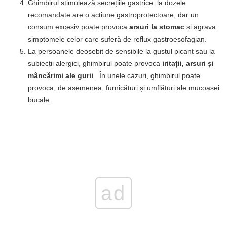
Ghimbirul stimulează secrețiile gastrice: la dozele
recomandate are o acțiune gastroprotectoare, dar un
consum excesiv poate provoca
arsuri la stomac
și agrava
simptomele celor care suferă de reflux gastroesofagian.
La persoanele deosebit de sensibile la gustul picant sau la
subiecții alergici, ghimbirul poate provoca
iritații, arsuri și
mâncărimi ale gurii
. În unele cazuri, ghimbirul poate
provoca, de asemenea, furnicături și umflături ale mucoasei
bucale.
ad