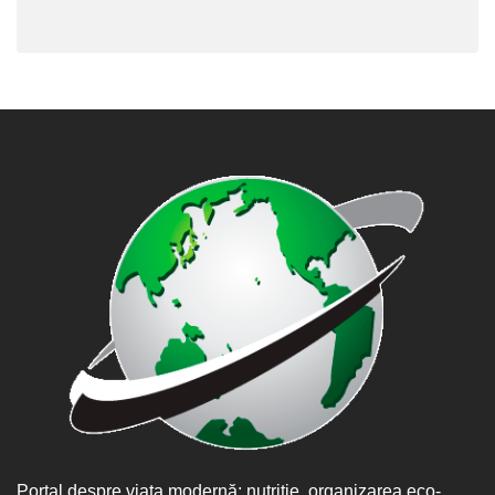
Portal despre viața modernă: nutriție, organizarea eco-