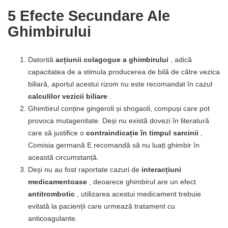
5 Efecte Secundare Ale
Ghimbirului
Datorită
acțiunii colagogue a ghimbirului
, adică
capacitatea de a stimula producerea de bilă de către vezica
biliară, aportul acestui rizom nu este recomandat în cazul
calculilor vezicii biliare
.
Ghimbirul conține gingeroli și shogaoli, compuși care pot
provoca mutagenitate. Deși nu există dovezi în literatură
care să justifice o
contraindicație în timpul sarcinii
,
Comisia germană E recomandă să nu luați ghimbir în
această circumstanță.
Deși nu au fost raportate cazuri de
interacțiuni
medicamentoase
, deoarece ghimbirul are un efect
antitrombotic
, utilizarea acestui medicament trebuie
evitată la pacienții care urmează tratament cu
anticoagulante.