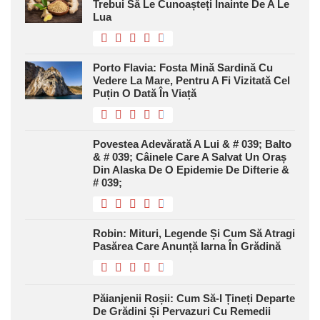
Trebui Să Le Cunoașteți Înainte De A Le
Lua
Porto Flavia: Fosta Mină Sardină Cu
Vedere La Mare, Pentru A Fi Vizitată Cel
Puțin O Dată În Viață
Povestea Adevărată A Lui & # 039; Balto
& # 039; Câinele Care A Salvat Un Oraș
Din Alaska De O Epidemie De Difterie &
# 039;
Robin: Mituri, Legende Și Cum Să Atragi
Pasărea Care Anunță Iarna În Grădină
Păianjenii Roșii: Cum Să-I Țineți Departe
De Grădini Și Pervazuri Cu Remedii