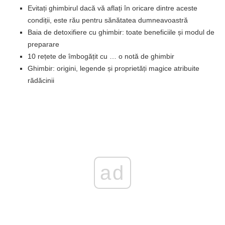
Evitați ghimbirul dacă vă aflați în oricare dintre aceste
condiții, este rău pentru sănătatea dumneavoastră
Baia de detoxifiere cu ghimbir: toate beneficiile și modul de
preparare
10 rețete de îmbogățit cu … o notă de ghimbir
Ghimbir: origini, legende și proprietăți magice atribuite
rădăcinii
ad