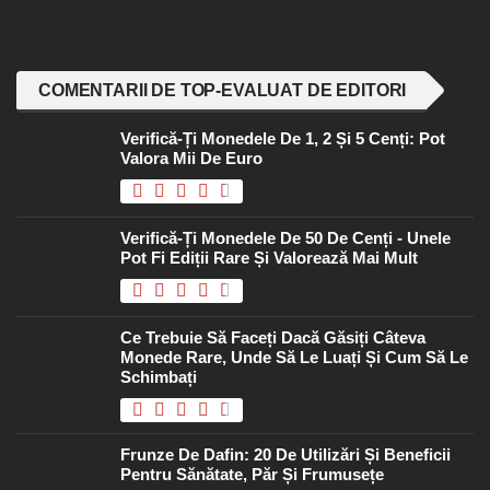
COMENTARII DE TOP-EVALUAT DE EDITORI
Verifică-Ți Monedele De 1, 2 Și 5 Cenți: Pot
Valora Mii De Euro
Verifică-Ți Monedele De 50 De Cenți - Unele
Pot Fi Ediții Rare Și Valorează Mai Mult
Ce Trebuie Să Faceți Dacă Găsiți Câteva
Monede Rare, Unde Să Le Luați Și Cum Să Le
Schimbați
Frunze De Dafin: 20 De Utilizări Și Beneficii
Pentru Sănătate, Păr Și Frumusețe