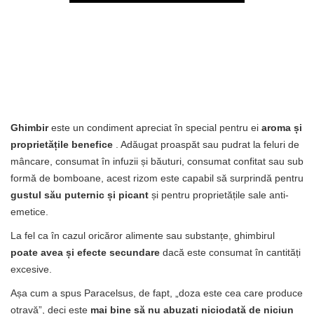
Ghimbir
este un condiment apreciat în special pentru ei
aroma și
proprietățile benefice
. Adăugat proaspăt sau pudrat la feluri de
mâncare, consumat în infuzii și băuturi, consumat confitat sau sub
formă de bomboane, acest rizom este capabil să surprindă pentru
gustul său puternic și picant
și pentru proprietățile sale anti-
emetice.
La fel ca în cazul oricăror alimente sau substanțe, ghimbirul
poate avea și efecte secundare
dacă este consumat în cantități
excesive.
Așa cum a spus Paracelsus, de fapt, „doza este cea care produce
otravă”, deci este
mai bine să nu abuzați niciodată de niciun