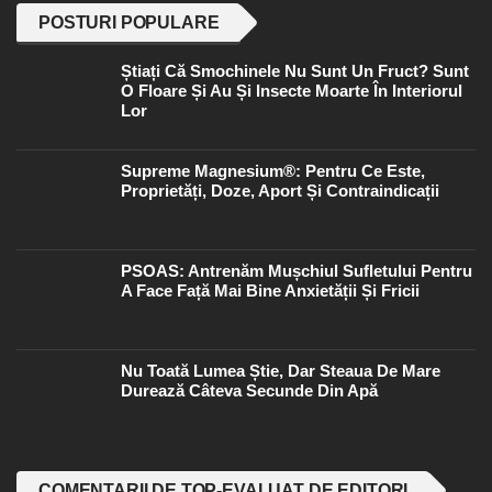
POSTURI POPULARE
Știați Că Smochinele Nu Sunt Un Fruct? Sunt
O Floare Și Au Și Insecte Moarte În Interiorul
Lor
Supreme Magnesium®: Pentru Ce Este,
Proprietăți, Doze, Aport Și Contraindicații
PSOAS: Antrenăm Mușchiul Sufletului Pentru
A Face Față Mai Bine Anxietății Și Fricii
Nu Toată Lumea Știe, Dar Steaua De Mare
Durează Câteva Secunde Din Apă
COMENTARII DE TOP-EVALUAT DE EDITORI