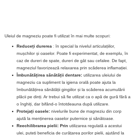
Uleiul de magneziu poate fi utilizat în mai multe scopuri:
Reduceți durerea
: în special la nivelul articulațiilor,
mușchilor și oaselor. Poate fi experimentat, de exemplu, în
caz de dureri de spate, dureri de gât sau cefalee. De fapt,
magneziul favorizează relaxarea prin scăderea inflamației.
Îmbunătățirea sănătății dentare:
utilizarea uleiului de
magneziu ca supliment la igiena orală poate ajuta la
îmbunătățirea sănătății gingiilor și la scăderea acumulării
plăcii pe dinți. Ar trebui să fie utilizat ca o apă de gură fără a
o înghiți, dar bifând-o întotdeauna după utilizare.
Protejați oasele:
nivelurile bune de magneziu din corp
ajută la menținerea oaselor puternice și sănătoase.
Reechilibrarea pielii: Prin
utilizarea regulată a acestui
ulei, puteți beneficia de curățarea porilor pielii, ajutând la