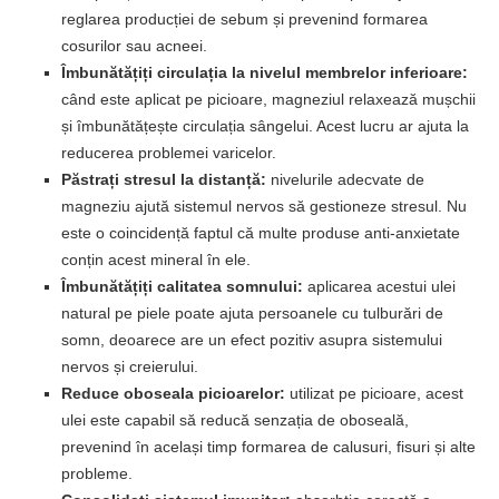
reglarea producției de sebum și prevenind formarea
cosurilor sau acneei.
Îmbunătățiți circulația la nivelul membrelor inferioare:
când este aplicat pe picioare, magneziul relaxează mușchii
și îmbunătățește circulația sângelui. Acest lucru ar ajuta la
reducerea problemei varicelor.
Păstrați stresul la distanță:
nivelurile adecvate de
magneziu ajută sistemul nervos să gestioneze stresul. Nu
este o coincidență faptul că multe produse anti-anxietate
conțin acest mineral în ele.
Îmbunătățiți calitatea somnului:
aplicarea acestui ulei
natural pe piele poate ajuta persoanele cu tulburări de
somn, deoarece are un efect pozitiv asupra sistemului
nervos și creierului.
Reduce oboseala picioarelor:
utilizat pe picioare, acest
ulei este capabil să reducă senzația de oboseală,
prevenind în același timp formarea de calusuri, fisuri și alte
probleme.