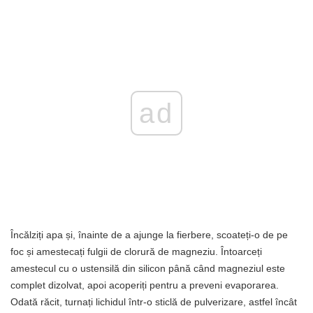
ad
Încălziți apa și, înainte de a ajunge la fierbere, scoateți-o de pe
foc și amestecați fulgii de clorură de magneziu. Întoarceți
amestecul cu o ustensilă din silicon până când magneziul este
complet dizolvat, apoi acoperiți pentru a preveni evaporarea.
Odată răcit, turnați lichidul într-o sticlă de pulverizare, astfel încât