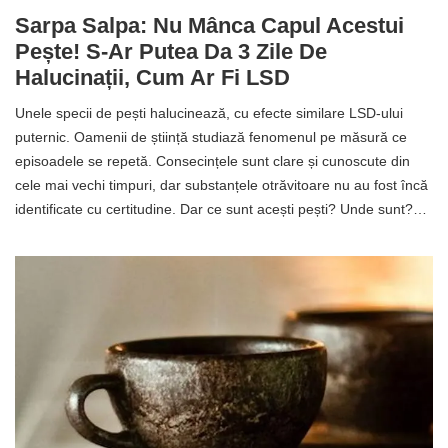
Sarpa Salpa: Nu Mânca Capul Acestui
Pește! S-Ar Putea Da 3 Zile De
Halucinații, Cum Ar Fi LSD
Unele specii de pești halucinează, cu efecte similare LSD-ului
puternic. Oamenii de știință studiază fenomenul pe măsură ce
episoadele se repetă. Consecințele sunt clare și cunoscute din
cele mai vechi timpuri, dar substanțele otrăvitoare nu au fost încă
identificate cu certitudine. Dar ce sunt acești pești? Unde sunt?…