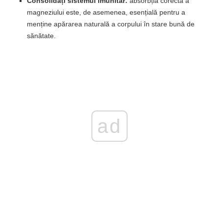
Consolidați sistemul imunitar:
absorbția corectă a
magneziului este, de asemenea, esențială pentru a
menține apărarea naturală a corpului în stare bună de
sănătate.
ad