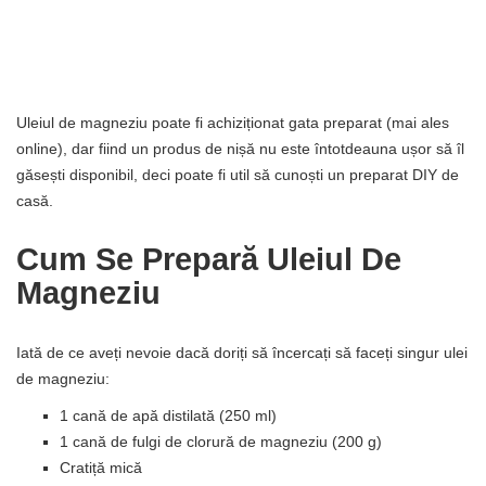
Uleiul de magneziu poate fi achiziționat gata preparat (mai ales
online), dar fiind un produs de nișă nu este întotdeauna ușor să îl
găsești disponibil, deci poate fi util să cunoști un preparat DIY de
casă.
Cum Se Prepară Uleiul De
Magneziu
Iată de ce aveți nevoie dacă doriți să încercați să faceți singur ulei
de magneziu:
1 cană de apă distilată (250 ml)
1 cană de fulgi de clorură de magneziu (200 g)
Cratiță mică