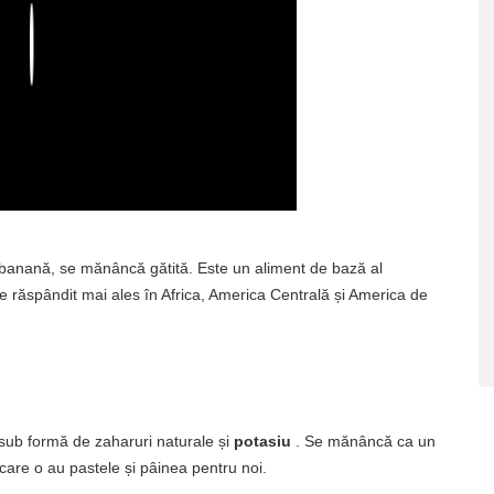
Play
de banană, se mănâncă gătită. Este un aliment de bază al
ste răspândit mai ales în Africa, America Centrală și America de
sub formă de zaharuri naturale și
potasiu
. Se mănâncă ca un
are o au pastele și pâinea pentru noi.