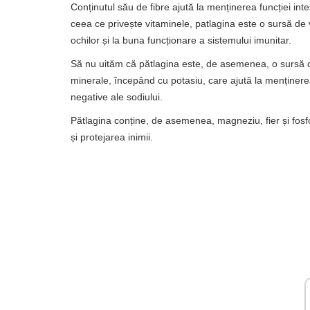
Conținutul său de fibre ajută la menținerea funcției int
ceea ce privește vitaminele, patlagina este o sursă de v
ochilor și la buna funcționare a sistemului imunitar.
Să nu uităm că pătlagina este, de asemenea, o sursă
minerale, începând cu potasiu, care ajută la menținerea
negative ale sodiului.
Pătlagina conține, de asemenea, magneziu, fier și fosf
și protejarea inimii.