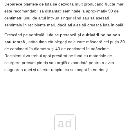
Deoarece plantele de lufa se dezvoltă mult producând fructe mari,
este recomandabil să distanțați semințele la aproximativ 50 de
centimetri unul de altul într-un singur rând sau să așezați
semințele în recipiente mari, dacă ați ales să crească lufa în oală.
Crescând pe verticală, lufa se pretează
și cultivării pe balcon
sau terasă
, atâta timp cât alegeți oale care măsoară cel puțin 30
de centimetri în diametru și 40 de centimetri în adâncime.
Recipientul va trebui apoi presărat pe fund cu materiale de
scurgere precum pietriș sau argilă expandată pentru a evita
stagnarea apei și ulterior umplut cu sol bogat în nutrienți.
ad