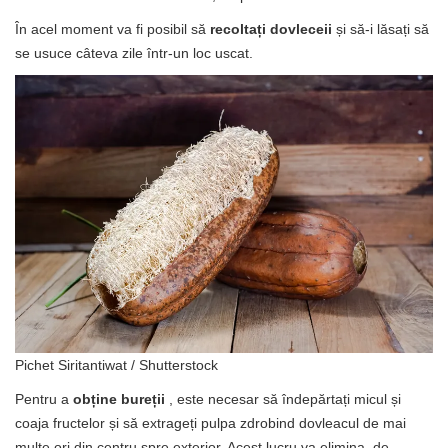
În acel moment va fi posibil să
recoltați dovleceii
și să-i lăsați să
se usuce câteva zile într-un loc uscat.
Pichet Siritantiwat / Shutterstock
Pentru a
obține bureții
, este necesar să îndepărtați micul și
coaja fructelor și să extrageți pulpa zdrobind dovleacul de mai
multe ori din centru spre exterior. Acest lucru va elimina, de