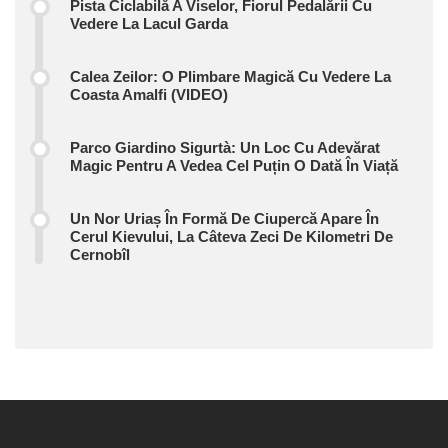
Pista Ciclabilă A Viselor, Fiorul Pedalării Cu
Vedere La Lacul Garda
Calea Zeilor: O Plimbare Magică Cu Vedere La
Coasta Amalfi (VIDEO)
Parco Giardino Sigurtà: Un Loc Cu Adevărat
Magic Pentru A Vedea Cel Puțin O Dată În Viață
Un Nor Uriaș În Formă De Ciupercă Apare În
Cerul Kievului, La Câteva Zeci De Kilometri De
Cernobîl