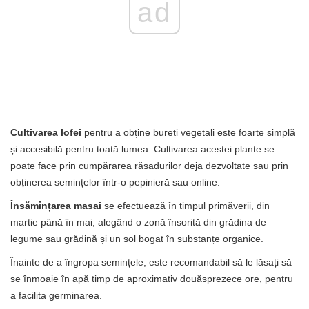
ad
Cultivarea lofei
pentru a obține bureți vegetali este foarte simplă
și accesibilă pentru toată lumea. Cultivarea acestei plante se
poate face prin cumpărarea răsadurilor deja dezvoltate sau prin
obținerea semințelor într-o pepinieră sau online.
Însămînțarea masai
se efectuează în timpul primăverii, din
martie până în mai, alegând o zonă însorită din grădina de
legume sau grădină și un sol bogat în substanțe organice.
Înainte de a îngropa semințele, este recomandabil să le lăsați să
se înmoaie în apă timp de aproximativ douăsprezece ore, pentru
a facilita germinarea.