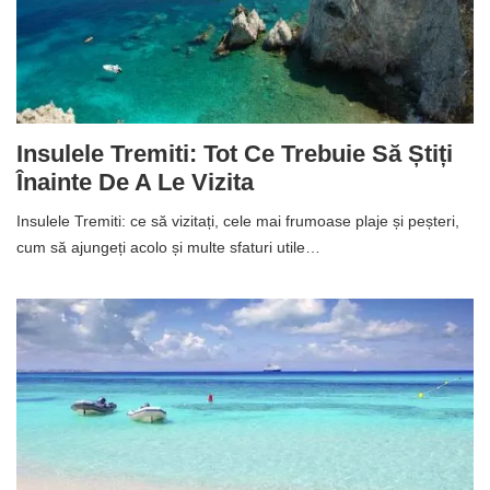
Insulele Tremiti: Tot Ce Trebuie Să Știți
Înainte De A Le Vizita
Insulele Tremiti: ce să vizitați, cele mai frumoase plaje și peșteri,
cum să ajungeți acolo și multe sfaturi utile…