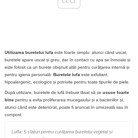
Utilizarea buretelui lufa
este foarte simplu: atunci când uscat,
buretele apare uscat și greu, dar în contact cu apa se înmoaie și
este folosit ca un burete obișnuit atât pentru curățarea internă și
pentru igiena personală.
Buretele lufa
este exfoliant,
hipoalergenic, ecologice și potrivite pentru toate tipurile de piele.
După utilizare, buretele de lufă trebuie lăsat să se
usuce foarte
bine
pentru a evita proliferarea mucegaiului și a bacteriilor și,
atunci când este deteriorat, poate fi aruncat în umezeală sau în
compost.
Luffa: 5 sfaturi pentru curățarea buretelui vegetal și