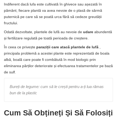
Indiferent dacă lufa este cultivată în ghivece sau așezată în
pământ, fiecare plantă va avea nevoie de o plasă de sârmă
puternică pe care să se poată urca fără să cedeze greutății
fructului.
Odată dezvoltate, plantele de lufă au nevoie de
udare
abundentă
și fertilizare regulată pe toată perioada de creștere.
În ceea ce privește
paraziții care atacă plantele de lufă
,
principala problemă a acestei plante este reprezentată de boala
albă, boală care poate fi combătută în mod biologic prin
eliminarea părților deteriorate și efectuarea tratamentelor pe bază
de sulf.
Bureți de legume: cum să le crești pentru a-ți lua rămas
bun de la plastic
Cum Să Obțineți Și Să Folosiți