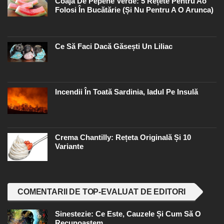
Coaja De Pepene Verde: 5 Rețete Pentru Ao
Folosi În Bucătărie (și Nu Pentru A O Arunca)
Ce Să Faci Dacă Găsești Un Liliac
Incendii În Toată Sardinia, Iadul Pe Insulă
Crema Chantilly: Rețeta Originală Și 10
Variante
COMENTARII DE TOP-EVALUAT DE EDITORI
Sinestezie: Ce Este, Cauzele Și Cum Să O
Recunoaștem