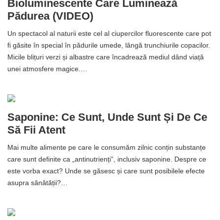
Bioluminescente Care Luminează
Pădurea (VIDEO)
Un spectacol al naturii este cel al ciupercilor fluorescente care pot
fi găsite în special în pădurile umede, lângă trunchiurile copacilor.
Micile blițuri verzi și albastre care încadrează mediul dând viață
unei atmosfere magice.…
Saponine: Ce Sunt, Unde Sunt Și De Ce
Să Fii Atent
Mai multe alimente pe care le consumăm zilnic conțin substanțe
care sunt definite ca „antinutrienți”, inclusiv saponine. Despre ce
este vorba exact? Unde se găsesc și care sunt posibilele efecte
asupra sănătății?…