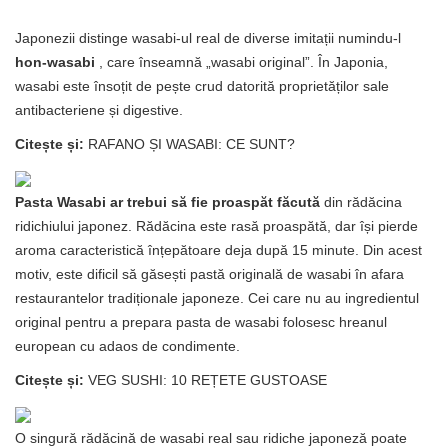
Japonezii distinge wasabi-ul real de diverse imitații numindu-l
hon-wasabi
, care înseamnă „wasabi original”. În Japonia,
wasabi este însoțit de pește crud datorită proprietăților sale
antibacteriene și digestive.
Citește și:
RAFANO ȘI WASABI: CE SUNT?
Pasta Wasabi ar trebui să fie proaspăt făcută
din rădăcina
ridichiului japonez. Rădăcina este rasă proaspătă, dar își pierde
aroma caracteristică înțepătoare deja după 15 minute. Din acest
motiv, este dificil să găsești pastă originală de wasabi în afara
restaurantelor tradiționale japoneze. Cei care nu au ingredientul
original pentru a prepara pasta de wasabi folosesc hreanul
european cu adaos de condimente.
Citește și:
VEG SUSHI: 10 REȚETE GUSTOASE
O singură rădăcină de wasabi real sau ridiche japoneză poate