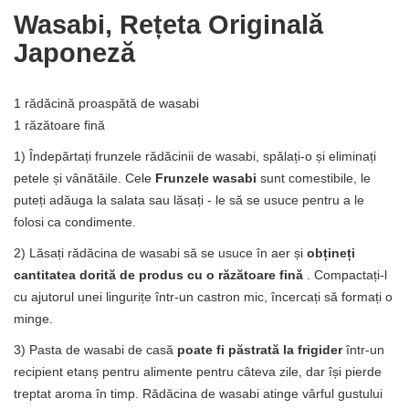
Wasabi, Rețeta Originală
Japoneză
1 rădăcină proaspătă de wasabi
1 răzătoare fină
1) Îndepărtați frunzele rădăcinii de wasabi, spălați-o și eliminați
petele și vânătăile. Cele
Frunzele wasabi
sunt comestibile, le
puteți adăuga la salata sau lăsați - le să se usuce pentru a le
folosi ca condimente.
2) Lăsați rădăcina de wasabi să se usuce în aer și
obțineți
cantitatea dorită de produs cu o răzătoare fină
. Compactați-l
cu ajutorul unei lingurițe într-un castron mic, încercați să formați o
minge.
3) Pasta de wasabi de casă
poate fi păstrată la frigider
într-un
recipient etanș pentru alimente pentru câteva zile, dar își pierde
treptat aroma în timp. Rădăcina de wasabi atinge vârful gustului