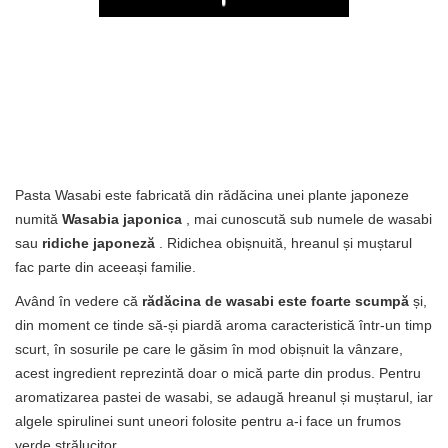
Play
Pasta Wasabi este fabricată din rădăcina unei plante japoneze
numită
Wasabia japonica
, mai cunoscută sub numele de wasabi
sau
ridiche japoneză
. Ridichea obișnuită, hreanul și muștarul
fac parte din aceeași familie.
Având în vedere că
rădăcina de wasabi este foarte scumpă
și,
din moment ce tinde să-și piardă aroma caracteristică într-un timp
scurt, în sosurile pe care le găsim în mod obișnuit la vânzare,
acest ingredient reprezintă doar o mică parte din produs. Pentru
aromatizarea pastei de wasabi, se adaugă hreanul și muștarul, iar
algele spirulinei sunt uneori folosite pentru a-i face un frumos
verde strălucitor.