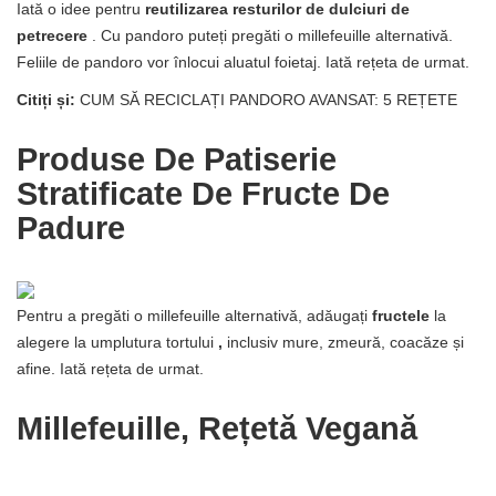
Iată o idee pentru
reutilizarea resturilor de dulciuri de
petrecere
. Cu pandoro puteți pregăti o millefeuille alternativă.
Feliile de pandoro vor înlocui aluatul foietaj. Iată rețeta de urmat.
Citiți și:
CUM SĂ RECICLAȚI PANDORO AVANSAT: 5 REȚETE
Produse De Patiserie
Stratificate De Fructe De
Padure
Pentru a pregăti o millefeuille alternativă, adăugați
fructele
la
alegere la umplutura tortului
,
inclusiv mure, zmeură, coacăze și
afine. Iată rețeta de urmat.
Millefeuille, Rețetă Vegană