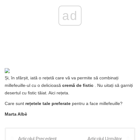
ad
Și, în sfârșit, iată o rețetă care vă va permite să combinați
millefeuille-ul cu o delicioasă
cremă de fistic
. Nu uitați să garniți
desertul cu fistic tăiat. Aici rețeta.
Care sunt
rețetele tale preferate
pentru a face millefeuille?
Marta Albè
Articolul Precedent
Articolul Următor