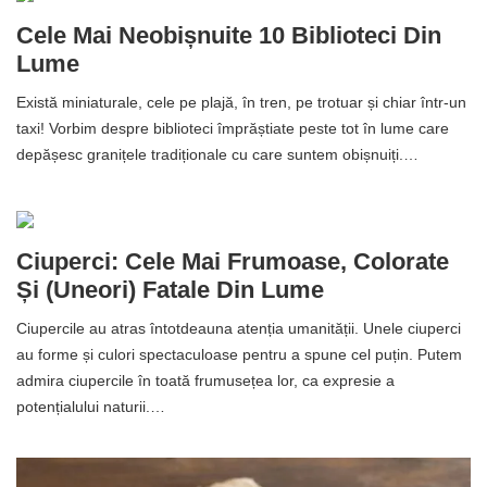
Cele Mai Neobișnuite 10 Biblioteci Din
Lume
Există miniaturale, cele pe plajă, în tren, pe trotuar și chiar într-un
taxi! Vorbim despre biblioteci împrăștiate peste tot în lume care
depășesc granițele tradiționale cu care suntem obișnuiți.…
Ciuperci: Cele Mai Frumoase, Colorate
Și (uneori) Fatale Din Lume
Ciupercile au atras întotdeauna atenția umanității. Unele ciuperci
au forme și culori spectaculoase pentru a spune cel puțin. Putem
admira ciupercile în toată frumusețea lor, ca expresie a
potențialului naturii.…