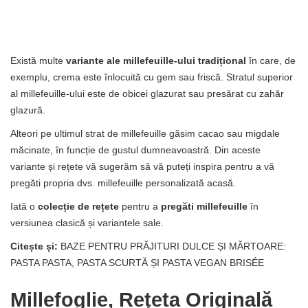
Există multe
variante ale millefeuille-ului tradițional
în care, de
exemplu, crema este înlocuită cu gem sau friscă. Stratul superior
al millefeuille-ului este de obicei glazurat sau presărat cu zahăr
glazură.
Alteori pe ultimul strat de millefeuille găsim cacao sau migdale
măcinate, în funcție de gustul dumneavoastră. Din aceste
variante și rețete vă sugerăm să vă puteți inspira pentru a vă
pregăti propria dvs. millefeuille personalizată acasă.
Iată o
colecție de rețete
pentru a
pregăti millefeuille
în
versiunea clasică și variantele sale.
Citește și:
BAZE PENTRU PRĂJITURI DULCE ȘI MĂRTOARE:
PASTA PASTA, PASTA SCURTĂ ȘI PASTA VEGAN BRISÉE
Millefoglie, Rețeta Originală