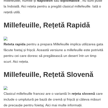
millefeuillei, numite și
Napoleon
sau
diplomatice
, nu sunt puse
la îndoială. Aici rețeta pentru a pregăti clasicul millefeuille. Iată o
rețetă utilă.
Millefeuille, Rețetă Rapidă
Reteta rapida
pentru a prepara Millefeuille implica utilizarea gata
făcute foetaj și frișcă. Această versiune a millefeuille este potrivită
pentru cei care doresc să pregătească un desert într-un timp
scurt. Aici rețeta.
Millefeuille, Rețetă Slovenă
Clasicul millefeuille francez are o variantă în
rețeta slovenă
care
include o umplutură pe bază de cremă și frișcă și câteva măsuri
de precauție pentru foietaj. Aici mai multe informații.