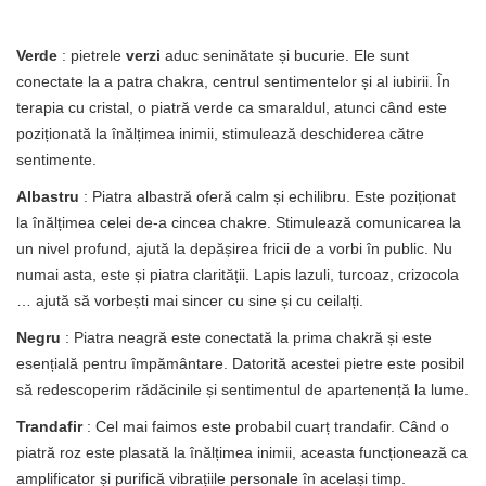
Verde
: pietrele
verzi
aduc seninătate și bucurie. Ele sunt
conectate la a patra chakra, centrul sentimentelor și al iubirii. În
terapia cu cristal, o piatră verde ca smaraldul, atunci când este
poziționată la înălțimea inimii, stimulează deschiderea către
sentimente.
Albastru
: Piatra albastră oferă calm și echilibru. Este poziționat
la înălțimea celei de-a cincea chakre. Stimulează comunicarea la
un nivel profund, ajută la depășirea fricii de a vorbi în public. Nu
numai asta, este și piatra clarității. Lapis lazuli, turcoaz, crizocola
… ajută să vorbești mai sincer cu sine și cu ceilalți.
Negru
: Piatra neagră este conectată la prima chakră și este
esențială pentru împământare. Datorită acestei pietre este posibil
să redescoperim rădăcinile și sentimentul de apartenență la lume.
Trandafir
: Cel mai faimos este probabil cuarț trandafir. Când o
piatră roz este plasată la înălțimea inimii, aceasta funcționează ca
amplificator și purifică vibrațiile personale în același timp.