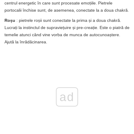
centrul energetic în care sunt procesate emoțiile. Pietrele
portocalii închise sunt, de asemenea, conectate la a doua chakră.
Roșu
: pietrele roșii sunt conectate la prima și a doua chakră.
Lucrați la instinctul de supraviețuire și pre-creație. Este o piatră de
temelie atunci când vine vorba de munca de autocunoaștere.
Ajută la înrădăcinarea.
ad