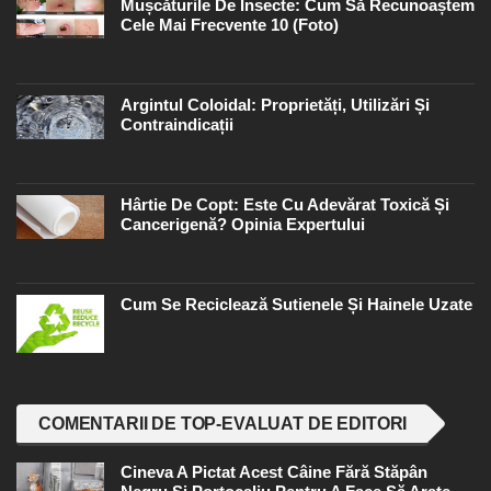
Mușcăturile De Insecte: Cum Să Recunoaștem
Cele Mai Frecvente 10 (foto)
Argintul Coloidal: Proprietăți, Utilizări Și
Contraindicații
Hârtie De Copt: Este Cu Adevărat Toxică Și
Cancerigenă? Opinia Expertului
Cum Se Reciclează Sutienele Și Hainele Uzate
COMENTARII DE TOP-EVALUAT DE EDITORI
Cineva A Pictat Acest Câine Fără Stăpân