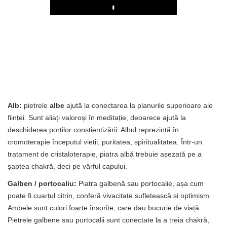
Play
Alb:
pietrele
albe
ajută la conectarea la planurile superioare ale
ființei. Sunt aliați valoroși în meditație, deoarece ajută la
deschiderea porților conștientizării. Albul reprezintă în
cromoterapie începutul vieții, puritatea, spiritualitatea. Într-un
tratament de cristaloterapie, piatra albă trebuie așezată pe a
șaptea chakră, deci pe vârful capului.
Galben / portocaliu:
Piatra galbenă sau portocalie, așa cum
poate fi cuarțul citrin, conferă vivacitate sufletească și optimism.
Ambele sunt culori foarte însorite, care dau bucurie de viață.
Pietrele galbene sau portocalii sunt conectate la a treia chakră,