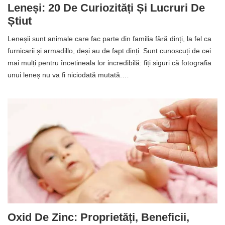
Leneși: 20 De Curiozități Și Lucruri De
Știut
Leneșii sunt animale care fac parte din familia fără dinți, la fel ca
furnicarii și armadillo, deși au de fapt dinți. Sunt cunoscuți de cei
mai mulți pentru încetineala lor incredibilă: fiți siguri că fotografia
unui leneș nu va fi niciodată mutată.…
Oxid De Zinc: Proprietăți, Beneficii,