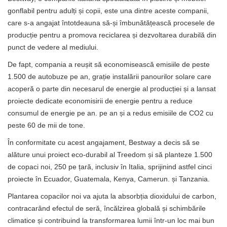
gonflabil pentru adulți și copii, este una dintre aceste companii,
care s-a angajat întotdeauna să-și îmbunătățească procesele de
producție pentru a promova reciclarea și dezvoltarea durabilă din
punct de vedere al mediului.
De fapt, compania a reușit să economisească emisiile de peste
1.500 de autobuze pe an, grație instalării panourilor solare care
acoperă o parte din necesarul de energie al producției și a lansat
proiecte dedicate economisirii de energie pentru a reduce
consumul de energie pe an. pe an și a redus emisiile de CO2 cu
peste 60 de mii de tone.
În conformitate cu acest angajament, Bestway a decis să se
alăture unui proiect eco-durabil al Treedom și să planteze 1.500
de copaci noi, 250 pe țară, inclusiv în Italia, sprijinind astfel cinci
proiecte în Ecuador, Guatemala, Kenya, Camerun. și Tanzania.
Plantarea copacilor noi va ajuta la absorbția dioxidului de carbon,
contracarând efectul de seră, încălzirea globală și schimbările
climatice și contribuind la transformarea lumii într-un loc mai bun