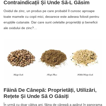
Contraindicații Și Unde Să-L Găsim
Oxidul de zinc, un produs pe care probabil îl cunosc aproape
toate mamele cu copii mici, deoarece este adesea folosit pentru
erupțiile cutanate. Dar care sunt celelalte proprietăți și beneficii
ale oxidului de zinc?…
Făină De Cânepă: Proprietăți, Utilizări,
Rețete Și Unde Să O Găsiți
În urmă cu doar câțiva ani, făina de cânepă a apărut în panorama