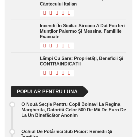
Cântecului Italian
Incendii În Sicilia: Sirocco A Dat Foc Ieri
Munților Palermo Și Messina. Familiile
Evacuate
Lămpi Cu Sare: Proprietăți, Beneficii Și
CONTRAINDICAȚII
POPULAR PENTRU LUNA
O Nouă Secție Pentru Copii Bolnavi La Regina
Margherita, Datorită Celor 500 De Mii De Euro De
La Un Binefăcător Anonim
Ochiul De Potârnici Sub Picior: Remedii Și
Îngrijire