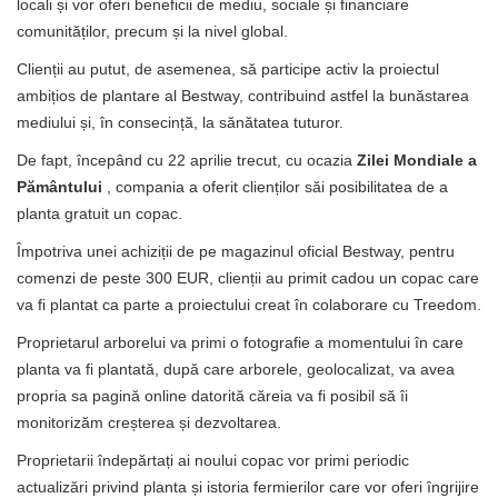
locali și vor oferi beneficii de mediu, sociale și financiare
comunităților, precum și la nivel global.
Clienții au putut, de asemenea, să participe activ la proiectul
ambițios de plantare al Bestway, contribuind astfel la bunăstarea
mediului și, în consecință, la sănătatea tuturor.
De fapt, începând cu 22 aprilie trecut, cu ocazia
Zilei Mondiale a
Pământului
, compania a oferit clienților săi posibilitatea de a
planta gratuit un copac.
Împotriva unei achiziții de pe magazinul oficial Bestway, pentru
comenzi de peste 300 EUR, clienții au primit cadou un copac care
va fi plantat ca parte a proiectului creat în colaborare cu Treedom.
Proprietarul arborelui va primi o fotografie a momentului în care
planta va fi plantată, după care arborele, geolocalizat, va avea
propria sa pagină online datorită căreia va fi posibil să îi
monitorizăm creșterea și dezvoltarea.
Proprietarii îndepărtați ai noului copac vor primi periodic
actualizări privind planta și istoria fermierilor care vor oferi îngrijire