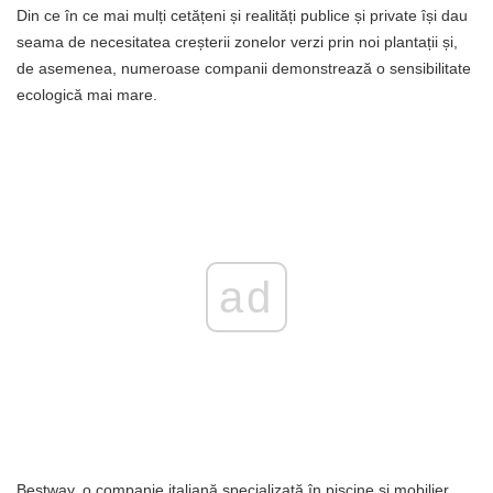
Din ce în ce mai mulți cetățeni și realități publice și private își dau
seama de necesitatea creșterii zonelor verzi prin noi plantații și,
de asemenea, numeroase companii demonstrează o sensibilitate
ecologică mai mare.
ad
Bestway, o companie italiană specializată în piscine și mobilier