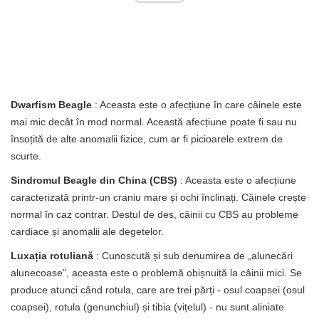
Dwarfism Beagle
: Aceasta este o afecțiune în care câinele este
mai mic decât în ​​mod normal. Această afecțiune poate fi sau nu
însoțită de alte anomalii fizice, cum ar fi picioarele extrem de
scurte.
Sindromul Beagle din China (CBS)
: Aceasta este o afecțiune
caracterizată printr-un craniu mare și ochi înclinați. Câinele crește
normal în caz contrar. Destul de des, câinii cu CBS au probleme
cardiace și anomalii ale degetelor.
Luxația rotuliană
: Cunoscută și sub denumirea de „alunecări
alunecoase”, aceasta este o problemă obișnuită la câinii mici. Se
produce atunci când rotula, care are trei părți - osul coapsei (osul
coapsei), rotula (genunchiul) și tibia (vițelul) - nu sunt aliniate