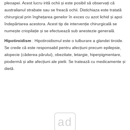
pleoapei. Acest lucru irită ochii și este posibil să observați că
australianul strabate sau se freacă ochii. Distichiaza este tratată
chirurgical prin înghețarea genelor în exces cu azot lichid și apoi
îndepărtarea acestora. Acest tip de intervenție chirurgicală se
numește criopilație și se efectuează sub anestezie generală.
Hipotiroidism
: Hipotiroidismul este o tulburare a glandei tiroide.
Se crede că este responsabil pentru afecțiuni precum epilepsie,
alopecie (căderea părului), obezitate, letargie, hiperpigmentare,
piodermă și alte afecțiuni ale pielii. Se tratează cu medicamente și
dietă.
ad