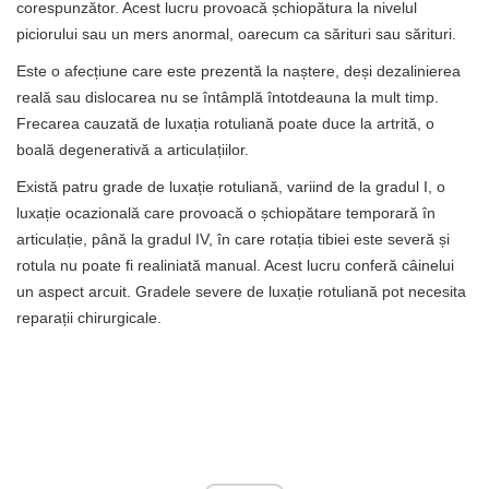
corespunzător. Acest lucru provoacă șchiopătura la nivelul
piciorului sau un mers anormal, oarecum ca sărituri sau sărituri.
Este o afecțiune care este prezentă la naștere, deși dezalinierea
reală sau dislocarea nu se întâmplă întotdeauna la mult timp.
Frecarea cauzată de luxația rotuliană poate duce la artrită, o
boală degenerativă a articulațiilor.
Există patru grade de luxație rotuliană, variind de la gradul I, o
luxație ocazională care provoacă o șchiopătare temporară în
articulație, până la gradul IV, în care rotația tibiei este severă și
rotula nu poate fi realiniată manual. Acest lucru conferă câinelui
un aspect arcuit. Gradele severe de luxație rotuliană pot necesita
reparații chirurgicale.