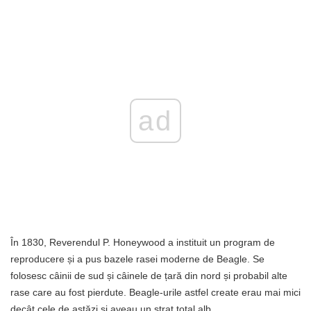
ad
În 1830, Reverendul P. Honeywood a instituit un program de
reproducere și a pus bazele rasei moderne de Beagle. Se
folosesc câinii de sud și câinele de țară din nord și probabil alte
rase care au fost pierdute. Beagle-urile astfel create erau mai mici
decât cele de astăzi și aveau un strat total alb.