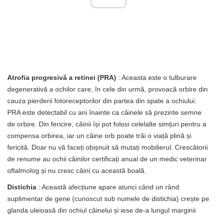
Atrofia progresivă a retinei (PRA)
: Aceasta este o tulburare
degenerativă a ochilor care, în cele din urmă, provoacă orbire din
cauza pierderii fotoreceptorilor din partea din spate a ochiului.
PRA este detectabil cu ani înainte ca câinele să prezinte semne
de orbire. Din fericire, câinii își pot folosi celelalte simțuri pentru a
compensa orbirea, iar un câine orb poate trăi o viață plină și
fericită. Doar nu vă faceți obișnuit să mutați mobilierul. Crescătorii
de renume au ochii câinilor certificați anual de un medic veterinar
oftalmolog și nu cresc câini cu această boală.
Distichia
: Această afecțiune apare atunci când un rând
suplimentar de gene (cunoscut sub numele de distichia) crește pe
glanda uleioasă din ochiul câinelui și iese de-a lungul marginii