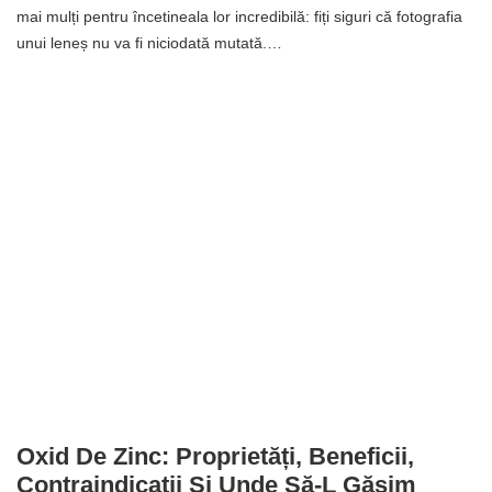
mai mulți pentru încetineala lor incredibilă: fiți siguri că fotografia
unui leneș nu va fi niciodată mutată.…
Oxid De Zinc: Proprietăți, Beneficii,
Contraindicații Și Unde Să-L Găsim