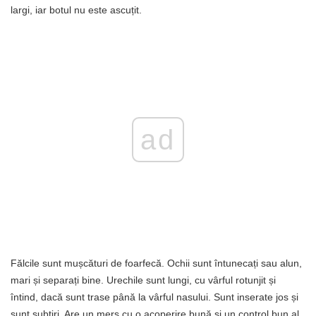
largi, iar botul nu este ascuțit.
ad
Fălcile sunt mușcături de foarfecă. Ochii sunt întunecați sau alun,
mari și separați bine. Urechile sunt lungi, cu vârful rotunjit și
întind, dacă sunt trase până la vârful nasului. Sunt inserate jos și
sunt subțiri. Are un mers cu o acoperire bună și un control bun al