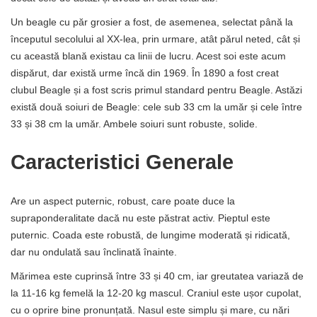
Un beagle cu păr grosier a fost, de asemenea, selectat până la
începutul secolului al XX-lea, prin urmare, atât părul neted, cât și
cu această blană existau ca linii de lucru. Acest soi este acum
dispărut, dar există urme încă din 1969. În 1890 a fost creat
clubul Beagle și a fost scris primul standard pentru Beagle. Astăzi
există două soiuri de Beagle: cele sub 33 cm la umăr și cele între
33 și 38 cm la umăr. Ambele soiuri sunt robuste, solide.
Caracteristici Generale
Are un aspect puternic, robust, care poate duce la
supraponderalitate dacă nu este păstrat activ. Pieptul este
puternic. Coada este robustă, de lungime moderată și ridicată,
dar nu ondulată sau înclinată înainte.
Mărimea este cuprinsă între 33 și 40 cm, iar greutatea variază de
la 11-16 kg femelă la 12-20 kg mascul. Craniul este ușor cupolat,
cu o oprire bine pronunțată. Nasul este simplu și mare, cu nări