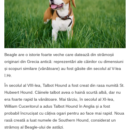
Beagle are o istorie foarte veche care datează din strămoșii
originari din Grecia antică: reprezentări ale câinilor cu dimensiuni
și scopuri similare (vânătoare) au fost găsite din secolul al V-lea
î.Hr.
În secolul al VIII-lea, Talbot Hound a fost creat din rasa numită St.
Hubeert Hound. Câinele talbot avea o haină scurtă albă, dar nu
era foarte rapid la vânătoare. Mai târziu, în secolul al XI-lea,
William Cuceritorul a adus Talbot Hound în Anglia și a fost
probabil încrucișat cu câțiva ogari pentru ao face mai rapid. Noua
rasă creată a luat numele de Southern Hound, considerat un
strămoș al Beagle-ului de astăzi.