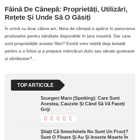
Făină De Cânepă: Proprietăți, Utilizări,
Rețete Și Unde Să O Găsiți
În urmă cu doar câțiva ani, făina de cânepă a apărut în panorama
produselor pentru sănătate disponibile în țara noastră. Dar care
sunt proprietățile acestei făini? Există vreo rețetă deja testată
pentru a o folosi și a prepara mâncăruri dulci sau sărate gustoase
și sănătoase?…
TOP ARTICOLE
Scurgeri Maro (spotting): Care Sunt
Acestea, Cauzele Și Când Să Vă Faceți
Griji
Știați Că Smochinele Nu Sunt Un Fruct?
Sunt O Floare Și Au Și Insecte Moarte În