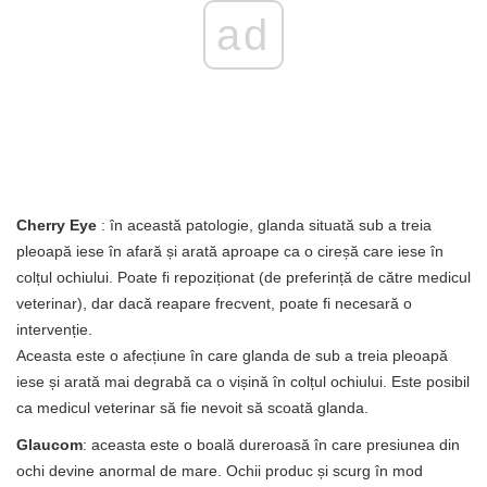
ad
Cherry Eye
: în această patologie, glanda situată sub a treia
pleoapă iese în afară și arată aproape ca o cireșă care iese în
colțul ochiului. Poate fi repoziționat (de preferință de către medicul
veterinar), dar dacă reapare frecvent, poate fi necesară o
intervenție.
Aceasta este o afecțiune în care glanda de sub a treia pleoapă
iese și arată mai degrabă ca o vișină în colțul ochiului. Este posibil
ca medicul veterinar să fie nevoit să scoată glanda.
Glaucom
: aceasta este o boală dureroasă în care presiunea din
ochi devine anormal de mare. Ochii produc și scurg în mod