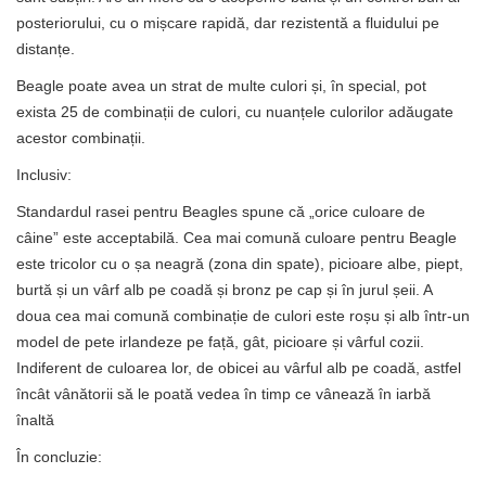
posteriorului, cu o mișcare rapidă, dar rezistentă a fluidului pe
distanțe.
Beagle poate avea un strat de multe culori și, în special, pot
exista 25 de combinații de culori, cu nuanțele culorilor adăugate
acestor combinații.
Inclusiv:
Standardul rasei pentru Beagles spune că „orice culoare de
câine” este acceptabilă. Cea mai comună culoare pentru Beagle
este tricolor cu o șa neagră (zona din spate), picioare albe, piept,
burtă și un vârf alb pe coadă și bronz pe cap și în jurul șeii. A
doua cea mai comună combinație de culori este roșu și alb într-un
model de pete irlandeze pe față, gât, picioare și vârful cozii.
Indiferent de culoarea lor, de obicei au vârful alb pe coadă, astfel
încât vânătorii să le poată vedea în timp ce vânează în iarbă
înaltă
În concluzie: