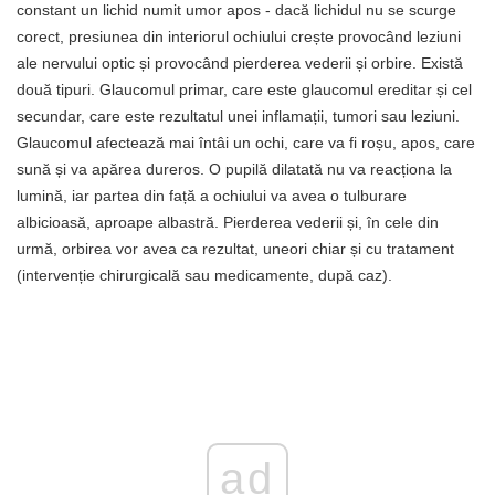
constant un lichid numit umor apos - dacă lichidul nu se scurge
corect, presiunea din interiorul ochiului crește provocând leziuni
ale nervului optic și provocând pierderea vederii și orbire. Există
două tipuri. Glaucomul primar, care este glaucomul ereditar și cel
secundar, care este rezultatul unei inflamații, tumori sau leziuni.
Glaucomul afectează mai întâi un ochi, care va fi roșu, apos, care
sună și va apărea dureros. O pupilă dilatată nu va reacționa la
lumină, iar partea din față a ochiului va avea o tulburare
albicioasă, aproape albastră. Pierderea vederii și, în cele din
urmă, orbirea vor avea ca rezultat, uneori chiar și cu tratament
(intervenție chirurgicală sau medicamente, după caz).
ad