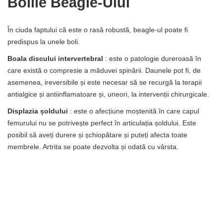
Bolile Beagle-Ului
În ciuda faptului că este o rasă robustă, beagle-ul poate fi
predispus la unele boli.
Boala discului intervertebral
: este o patologie dureroasă în
care există o compresie a măduvei spinării. Daunele pot fi, de
asemenea, ireversibile și este necesar să se recurgă la terapii
antialgice și antiinflamatoare și, uneori, la intervenții chirurgicale.
Displazia șoldului
: este o afecțiune moștenită în care capul
femurului nu se potrivește perfect în articulația șoldului. Este
posibil să aveți durere și șchiopătare și puteți afecta toate
membrele. Artrita se poate dezvolta și odată cu vârsta.