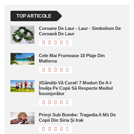
TOP ARTICOLE
Coroane De Laur - Laur - Simbolism De
Coroană De Laur
Cele Mai Frumoase 10 Plaje Din
Mallorca
#Gândiți-Vă Curat! 7 Moduri De A-I
Învăța Pe Copii Să Respecte Mediul
Înconjurător
Prinși Sub Bombe: Tragedia A Mii De
Copii Din Siria Și Irak