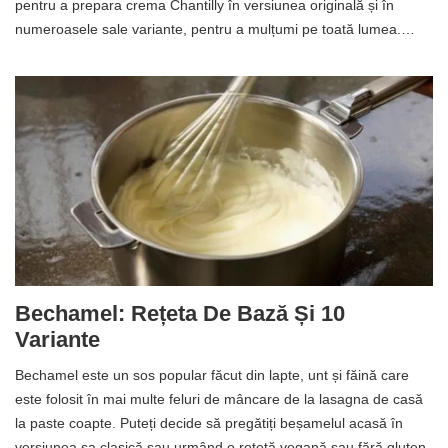
pentru a prepara crema Chantilly în versiunea originală și în
numeroasele sale variante, pentru a mulțumi pe toată lumea.…
Bechamel: Rețeta De Bază Și 10
Variante
Bechamel este un sos popular făcut din lapte, unt și făină care
este folosit în mai multe feluri de mâncare de la lasagna de casă
la paste coapte. Puteți decide să pregătiți beșamelul acasă în
versiunea sa clasică sau urmând o rețetă vegană sau fără gluten.