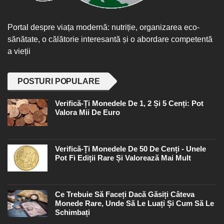
Portal despre viața modernă: nutriție, organizarea eco-
sănătate, o călătorie interesantă și o abordare competentă
a vieții
POSTURI POPULARE
Verifică-Ți Monedele De 1, 2 Și 5 Cenți: Pot
Valora Mii De Euro
Verifică-Ți Monedele De 50 De Cenți - Unele
Pot Fi Ediții Rare Și Valorează Mai Mult
Ce Trebuie Să Faceți Dacă Găsiți Câteva
Monede Rare, Unde Să Le Luați Și Cum Să Le
Schimbați