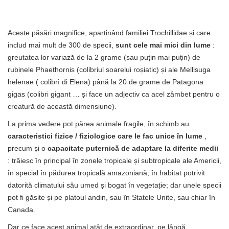
Aceste păsări magnifice, aparținând familiei Trochillidae și care
includ mai mult de 300 de specii,
sunt cele mai mici din lume
:
greutatea lor variază de la 2 grame (sau puțin mai puțin) de
rubinele Phaethornis (colibriul soarelui roșiatic) și ale Mellisuga
helenae ( colibrì di Elena) până la 20 de grame de Patagona
gigas (colibri gigant … și face un adjectiv ca acel zâmbet pentru o
creatură de această dimensiune).
La prima vedere pot părea animale fragile, în schimb au
caracteristici fizice / fiziologice care le fac unice în lume
,
precum și o
capacitate puternică de adaptare la diferite medii
: trăiesc în principal în zonele tropicale și subtropicale ale Americii,
în special în pădurea tropicală amazoniană, în habitat potrivit
datorită climatului său umed și bogat în vegetație; dar unele specii
pot fi găsite și pe platoul andin, sau în Statele Unite, sau chiar în
Canada.
Dar ce face acest animal atât de extraordinar, pe lângă