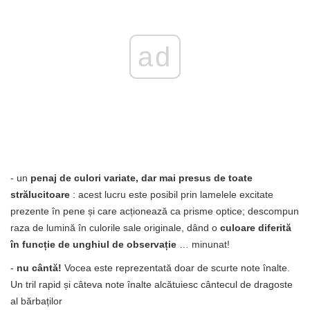
ad
- un
penaj de culori variate, dar mai presus de toate
strălucitoare
: acest lucru este posibil prin lamelele excitate
prezente în pene și care acționează ca prisme optice; descompun
raza de lumină în culorile sale originale, dând o
culoare diferită
în funcție de unghiul de observație
… minunat!
-
nu cântă!
Vocea este reprezentată doar de scurte note înalte.
Un tril rapid și câteva note înalte alcătuiesc cântecul de dragoste
al bărbaților