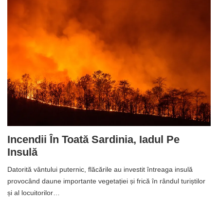
Incendii În Toată Sardinia, Iadul Pe
Insulă
Datorită vântului puternic, flăcările au investit întreaga insulă
provocând daune importante vegetației și frică în rândul turiștilor
și al locuitorilor…