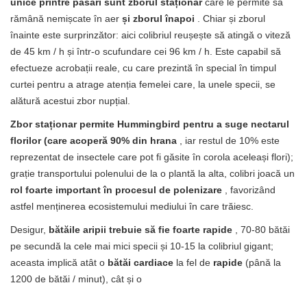
unice printre păsări sunt zborul staționar
care le permite să
rămână nemișcate în aer
și zborul înapoi
. Chiar și zborul
înainte este surprinzător: aici colibriul reușește să atingă o viteză
de 45 km / h și într-o scufundare cei 96 km / h. Este capabil să
efectueze acrobații reale, cu care prezintă în special în timpul
curtei pentru a atrage atenția femelei care, la unele specii, se
alătură acestui zbor nupțial.
Zbor staționar permite Hummingbird pentru a suge nectarul
florilor (care acoperă 90% din hrana
, iar restul de 10% este
reprezentat de insectele care pot fi găsite în corola aceleași flori);
grație transportului polenului de la o plantă la alta, colibri joacă un
rol foarte important în procesul de polenizare
, favorizând
astfel menținerea ecosistemului mediului în care trăiesc.
Desigur,
bătăile aripii trebuie să fie foarte rapide
, 70-80 bătăi
pe secundă la cele mai mici specii și 10-15 la colibriul gigant;
aceasta implică atât o
bătăi cardiace
la fel de
rapide
(până la
1200 de bătăi / minut), cât și o