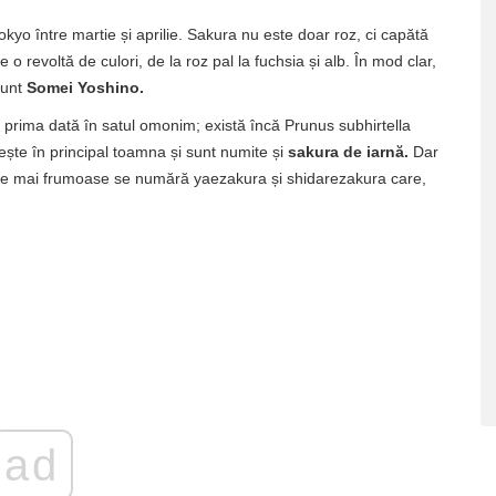
okyo între martie și aprilie. Sakura nu este doar roz, ci capătă
 revoltă de culori, de la roz pal la fuchsia și alb. În mod clar,
sunt
Somei Yoshino.
 prima dată în satul omonim; există încă Prunus subhirtella
ește în principal toamna și sunt numite și
sakura de iarnă.
Dar
e cele mai frumoase se numără yaezakura și shidarezakura care,
ad