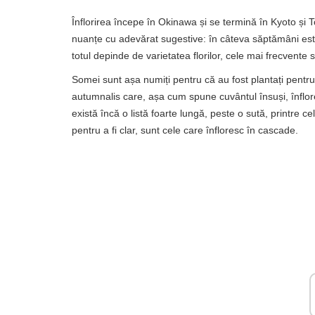
Înflorirea începe în Okinawa și se termină în Kyoto și T
nuanțe cu adevărat sugestive: în câteva săptămâni este o
totul depinde de varietatea florilor, cele mai frecvente 
Somei sunt așa numiți pentru că au fost plantați pentru
autumnalis care, așa cum spune cuvântul însuși, înflor
există încă o listă foarte lungă, peste o sută, printr
pentru a fi clar, sunt cele care înfloresc în cascade.