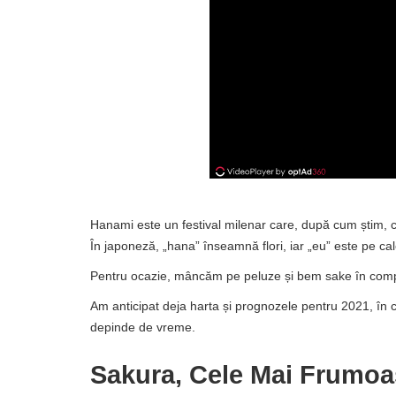
Hanami este un festival milenar care, după cum știm, con
În japoneză, „hana” înseamnă flori, iar „eu” este pe ca
Pentru ocazie, mâncăm pe peluze și bem sake în compan
Am anticipat deja harta și prognozele pentru 2021, în car
depinde de vreme.
Sakura, Cele Mai Frumoa