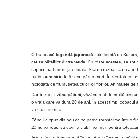
O frumoasă
legendă japoneză
este legată de Sakura,
cauza bătăliilor dintre feude. Cu toate acestea, se spu
copaci, parfumuri și animale. Nici un războinic nu a înd
nu înflorea niciodată și nu părea mort. În realitate nu e
niciodată de frumusețea culorilor florilor. Animalele de 
Dar într-o zi, zâna pădurii, văzând atât de multă singur
o vraja care va dura 20 de ani. În acest timp, copacul 
va găsi înflorire.
Zâna i-a spus din nou că se poate transforma într-o fiin
20 nu va reuși să devină viabil, va muri pentru totdeau
Arborele s-a transformat în om, dar la început a găsit d