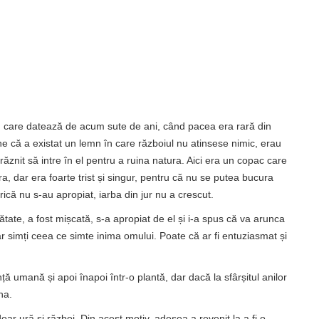
 care datează de acum sute de ani, când pacea era rară din
ne că a existat un lemn în care războiul nu atinsese nimic, erau
răznit să intre în el pentru a ruina natura. Aici era un copac care
ra, dar era foarte trist și singur, pentru că nu se putea bucura
frică nu s-au apropiat, iarba din jur nu a crescut.
ătate, a fost mișcată, s-a apropiat de el și i-a spus că va arunca
ar simți ceea ce simte inima omului. Poate că ar fi entuziasmat și
ță umană și apoi înapoi într-o plantă, dar dacă la sfârșitul anilor
na.
oar ură și război. Din acest motiv, adesea a revenit la a fi o