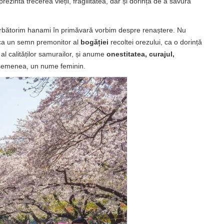
prezintă trecerea vieții, fragilitatea, dar și dorința de a savura
 sărbătorim hanami în primăvară vorbim despre renaștere. Nu
e ca un semn premonitor al
bogăției
recoltei orezului, ca o dorință
l calităților samurailor, și anume
onestitatea, curajul,
asemenea, un nume feminin.