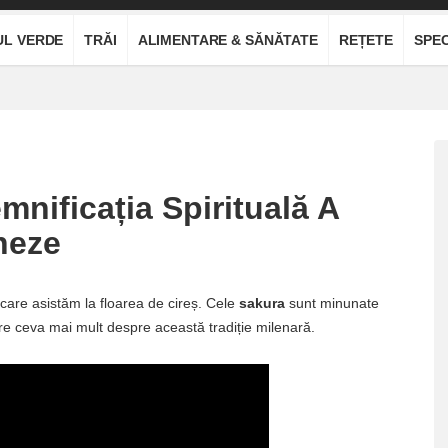
UL VERDE
TRĂI
ALIMENTARE & SĂNĂTATE
REȚETE
SPEC
nificația Spirituală A
neze
care asistăm la floarea de cireș. Cele
sakura
sunt minunate
ere ceva mai mult despre această tradiție milenară.