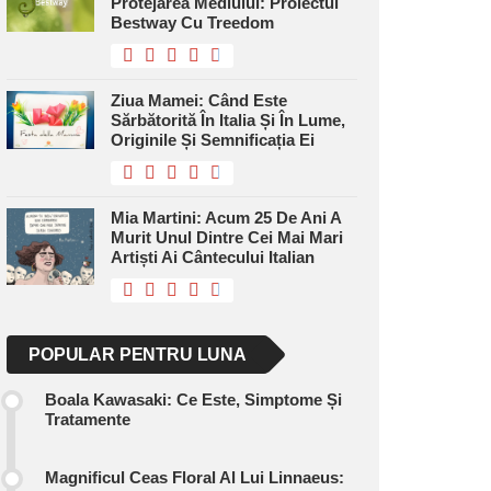
Protejarea Mediului: Proiectul
Bestway Cu Treedom
Ziua Mamei: Când Este
Sărbătorită În Italia Și În Lume,
Originile Și Semnificația Ei
Mia Martini: Acum 25 De Ani A
Murit Unul Dintre Cei Mai Mari
Artiști Ai Cântecului Italian
POPULAR PENTRU LUNA
Boala Kawasaki: Ce Este, Simptome Și
Tratamente
Magnificul Ceas Floral Al Lui Linnaeus: