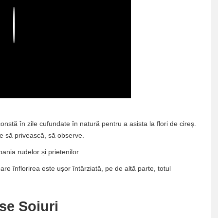
Play
stă în zile cufundate în natură pentru a asista la flori de cireș.
le să privească, să observe.
ia rudelor și prietenilor.
e înflorirea este ușor întârziată, pe de altă parte, totul
se Soiuri