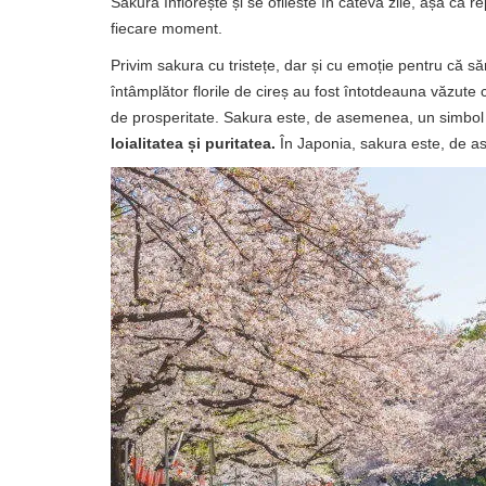
Sakura înflorește și se ofileste în câteva zile, așa că re
fiecare moment.
Privim sakura cu tristețe, dar și cu emoție pentru că
întâmplător florile de cireș au fost întotdeauna văzut
de prosperitate. Sakura este, de asemenea, un simbol a
loialitatea și puritatea.
În Japonia, sakura este, de 