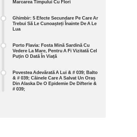
Marcarea Timpului Cu Flori
Ghimbir: 5 Efecte Secundare Pe Care Ar
Trebui Să Le Cunoașteți Înainte De A Le
Lua
Porto Flavia: Fosta Mină Sardină Cu
Vedere La Mare, Pentru A Fi Vizitată Cel
Puțin O Dată În Viață
Povestea Adevărată A Lui & # 039; Balto
& # 039; Câinele Care A Salvat Un Oraș
Din Alaska De O Epidemie De Difterie &
# 039;