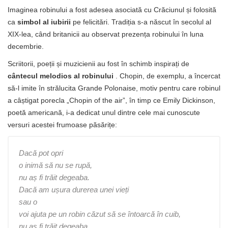
Imaginea robinului a fost adesea asociată cu Crăciunul și folosită
ca
simbol al iubirii
pe felicitări. Tradiția s-a născut în secolul al
XIX-lea, când britanicii au observat prezența robinului în luna
decembrie.
Scriitorii, poeții și muzicienii au fost în schimb inspirați de
cântecul melodios al robinului
. Chopin, de exemplu, a încercat
să-l imite în strălucita Grande Polonaise, motiv pentru care robinul
a câștigat porecla „Chopin of the air”, în timp ce Emily Dickinson,
poetă americană, i-a dedicat unul dintre cele mai cunoscute
versuri acestei frumoase păsărițe:
Dacă pot opri
o inimă să nu se rupă,
nu aș fi trăit degeaba.
Dacă am ușura durerea unei vieți
sau o
voi ajuta pe un robin căzut să se întoarcă în cuib,
nu aș fi trăit degeaba.