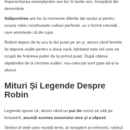
împerecherea exemplarelor are loc în lunile reci, începând din
decembrie.
Adăpostirea
are loc la momente diferite ale anului și pentru
ocazia robin construiește cuiburi perfecte, cu o formă rotundă ,
care amintește că de cupe.
Robinii depun de la unu la doi puiet pe an și, atunci când femela
își depune ouăle pentru a doua oară, bărbatul este cel care se
ocupă de hrănirea puilor de la primul puiet. După câteva
săptămâni de la clocirea ouălor, nou-născuții sunt gata să-și ia
zborul.
Mituri Și Legende Despre
Robin
Legenda spune că, atunci când un
pui de
cocoș se uită pe
fereastră,
anunță sosirea sezonului rece și a zăpezii
.
Simbol al vieții care rezistă iernii, al renașterii și reînnoirii, robinul