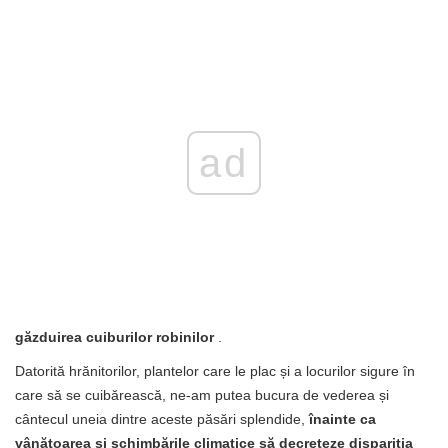
ad
găzduirea cuiburilor robinilor
.
Datorită hrănitorilor, plantelor care le plac și a locurilor sigure în
care să se cuibărească, ne-am putea bucura de vederea și
cântecul uneia dintre aceste păsări splendide,
înainte ca
vânătoarea și schimbările climatice să decreteze dispariția