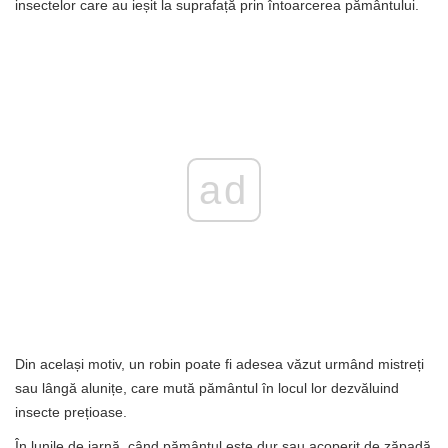
insectelor care au ieșit la suprafață prin întoarcerea pământului.
ad
Din același motiv, un robin poate fi adesea văzut urmând mistreți
sau lângă alunițe, care mută pământul în locul lor dezvăluind
insecte prețioase.
În lunile de iarnă, când pământul este dur sau acoperit de zăpadă