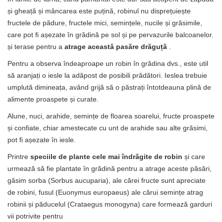
și gheață și mâncarea este puțină, robinul nu disprețuiește
fructele de pădure, fructele mici, semințele, nucile și grăsimile,
care pot fi așezate în grădină pe sol și pe pervazurile balcoanelor.
și terase pentru a
atrage această pasăre drăguță
.
Pentru a observa îndeaproape un robin în grădina dvs., este util
să aranjați o iesle la adăpost de posibili prădători. Ieslea trebuie
umplută dimineața, având grijă să o păstrați întotdeauna plină de
alimente proaspete și curate.
Alune, nuci, arahide, semințe de floarea soarelui, fructe proaspete
și confiate, chiar amestecate cu unt de arahide sau alte grăsimi,
pot fi așezate în iesle.
Printre
speciile de plante cele mai îndrăgite de robin
și care
urmează să fie plantate în grădină pentru a atrage aceste păsări,
găsim sorba (Sorbus aucuparia), ale cărei fructe sunt apreciate
de robini, fusul (Euonymus europaeus) ale cărui semințe atrag
robinii și păducelul (Crataegus monogyna) care formează garduri
vii potrivite pentru