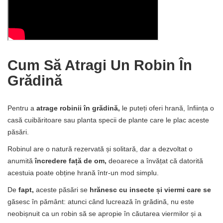
Cum Să Atragi Un Robin În
Grădină
Pentru a
atrage robinii în grădină,
le puteți oferi hrană, înființa o
casă cuibăritoare sau planta specii de plante care le plac aceste
păsări.
Robinul are o natură rezervată și solitară, dar a dezvoltat o
anumită
încredere față de om,
deoarece a învățat că datorită
acestuia poate obține hrană într-un mod simplu.
De
fapt,
aceste păsări se
hrănesc cu insecte și viermi care se
găsesc în pământ: atunci când lucrează în grădină, nu este
neobișnuit ca un robin să se apropie în căutarea viermilor și a