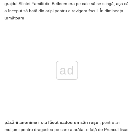
grajdul Sfintei Familii din Betleem era pe cale să se stingă, așa că
a început să bată din aripi pentru a revigora focul. În dimineața
următoare
ad
păsării anonime i s-a făcut cadou un sân roșu
, pentru a-i
mulțumi pentru dragostea pe care a arătat-o ​​față de Pruncul Iisus.