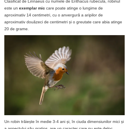
Clasificat de Linnaeus cu numele de Erithacus rubecula, robinul
este un
exemplar mic
care poate atinge o lungime de
aproximativ 14 centimetri, cu o anvergură a aripilor de
aproximativ douăzeci de centimetri și o greutate care abia atinge
20 de grame.
Un robin trăiește în medie 3-4 ani și, în ciuda dimensiunilor mici și
a aspectului său grațios, are un caracter care nu este deloc