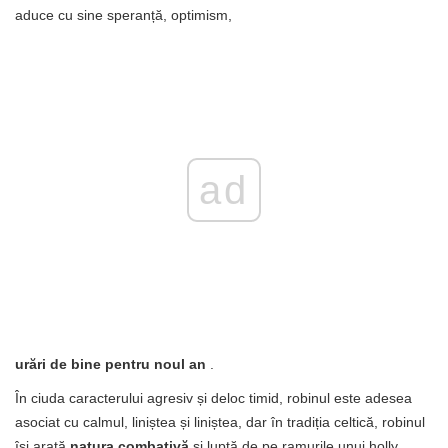
aduce cu sine speranță, optimism,
ad
urări de bine pentru noul an
.
În ciuda caracterului agresiv și deloc timid, robinul este adesea
asociat cu calmul, liniștea și liniștea, dar în tradiția celtică, robinul
își arată
natura combativă
și luptă de pe ramurile unui holly