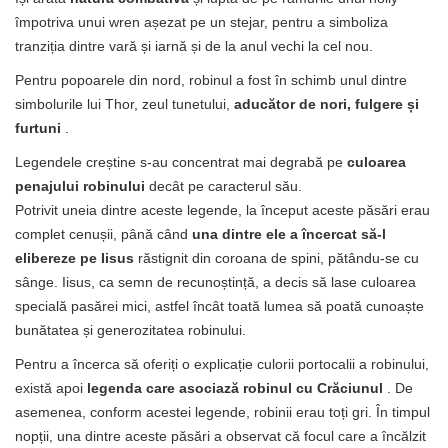
împotriva unui wren așezat pe un stejar, pentru a simboliza
tranziția dintre vară și iarnă și de la anul vechi la cel nou.
Pentru popoarele din nord, robinul a fost în schimb unul dintre
simbolurile lui Thor, zeul tunetului,
aducător de nori, fulgere și
furtuni
.
Legendele creștine s-au concentrat mai degrabă pe
culoarea
penajului robinului
decât pe caracterul său.
Potrivit uneia dintre aceste legende, la început aceste păsări erau
complet cenușii, până când
una dintre ele a încercat să-l
elibereze pe Iisus
răstignit din coroana de spini, pătându-se cu
sânge. Iisus, ca semn de recunoștință, a decis să lase culoarea
specială pasărei mici, astfel încât toată lumea să poată cunoaște
bunătatea și generozitatea robinului.
Pentru a încerca să oferiți o explicație culorii portocalii a robinului,
există apoi
legenda care asociază robinul cu Crăciunul
. De
asemenea, conform acestei legende, robinii erau toți gri. În timpul
nopții, una dintre aceste păsări a observat că focul care a încălzit