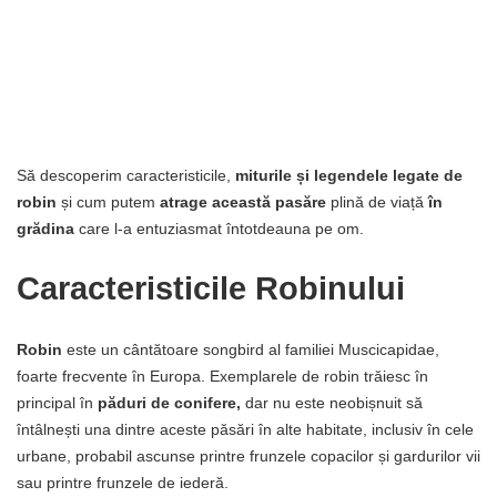
Să descoperim caracteristicile,
miturile și legendele legate de
robin
și cum putem
atrage această pasăre
plină de viață
în
grădina
care l-a entuziasmat întotdeauna pe om.
Caracteristicile Robinului
Robin
este un cântătoare songbird al familiei Muscicapidae,
foarte frecvente în Europa. Exemplarele de robin trăiesc în
principal în
păduri de conifere,
dar nu este neobișnuit să
întâlnești una dintre aceste păsări în alte habitate, inclusiv în cele
urbane, probabil ascunse printre frunzele copacilor și gardurilor vii
sau printre frunzele de iederă.