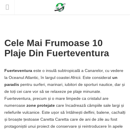
Cele Mai Frumoase 10
Plaje Din Fuerteventura
Fuerteventura
este o insulă subtropicală a Canarelor, cu vedere
la Oceanul Atlantic, în largul coastei Africii. Este considerat
un
paradis
pentru surferi, marinari, iubitori de sporturi nautice, dar și
de toți cei care vor să se relaxeze pe plaje minunate.
Fuerteventura, precum și o mare limpede ca cristalul are
numeroase
zone protejate
care încadrează câmpiile sale largi și
reliefurile vulcanice. Este ușor să întâlnești delfini, balene, cachalți
și broaște țestoase Caretta Caretta care de ani de zile au fost
protagoniștii unui proiect de conservare și reintroducere în apele