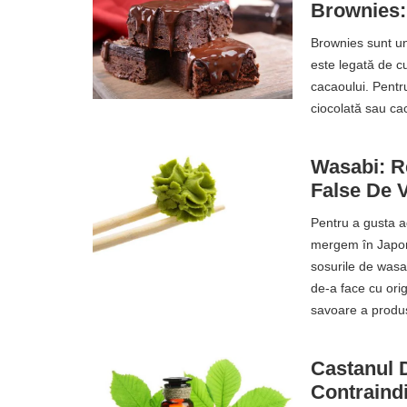
Brownies: 
Brownies sunt un
este legată de c
cacaoului. Pentru
ciocolată sau ca
Wasabi: Re
False De 
Pentru a gusta a
mergem în Japoni
sosurile de wasa
de-a face cu ori
savoare a produ
Castanul D
Contraindi