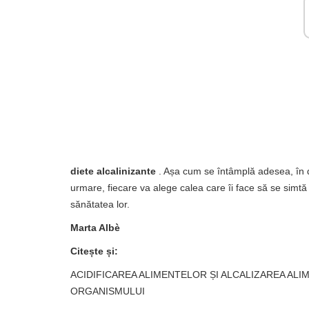
diete alcalinizante
. Așa cum se întâmplă adesea, în dom
urmare, fiecare va alege calea care îi face să se simtă 
sănătatea lor.
Marta Albè
Citește și:
ACIDIFICAREA ALIMENTELOR ȘI ALCALIZAREA ALI
ORGANISMULUI