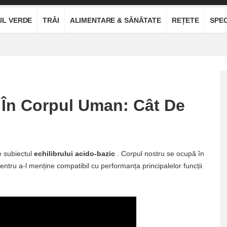
UL VERDE
TRĂI
ALIMENTARE & SĂNĂTATE
REȚETE
SPEC
c În Corpul Uman: Cât De
e subiectul
echilibrului acido-bazic
. Corpul nostru se ocupă în
entru a-l menține compatibil cu performanța principalelor funcții