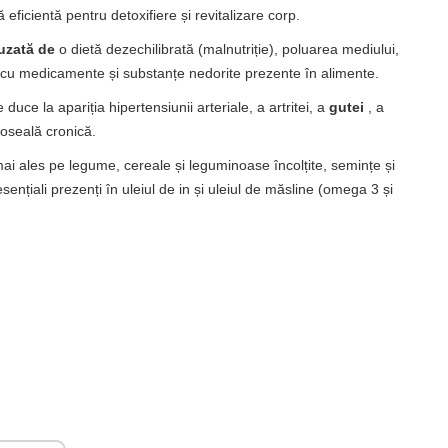
ă eficientă pentru detoxifiere și revitalizare corp.
auzată de
o dietă dezechilibrată (malnutriție), poluarea mediului,
ului cu medicamente și substanțe nedorite prezente în alimente.
uce la apariția hipertensiunii arteriale, a artritei, a
gutei
, a
boseală cronică.
mai ales pe legume, cereale și leguminoase încolțite, semințe și
sențiali prezenți în uleiul de in și uleiul de măsline (omega 3 și