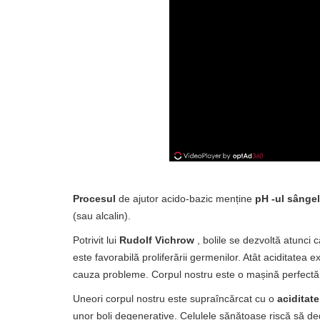
Procesul
de ajutor acido-bazic menține
pH -ul sângel
(sau alcalin).
Potrivit lui
Rudolf Vichrow
, bolile se dezvoltă atunci
este favorabilă proliferării germenilor. Atât aciditatea
cauza probleme. Corpul nostru este o mașină perfectă c
Uneori corpul nostru este supraîncărcat cu o
aciditat
unor boli degenerative. Celulele sănătoase riscă să 