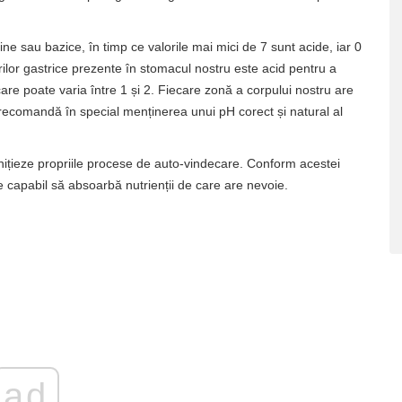
ne sau bazice, în timp ce valorile mai mici de 7 sunt acide, iar 0
lor gastrice prezente în stomacul nostru este acid pentru a
are poate varia între 1 și 2. Fiecare zonă a corpului nostru are
c recomandă în special menținerea unui pH corect și natural al
 inițieze propriile procese de auto-vindecare. Conform acestei
te capabil să absoarbă nutrienții de care are nevoie.
ad