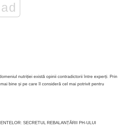
ad
eniul nutriției există opinii contradictorii între experți. Prin
mai bine și pe care îl consideră cel mai potrivit pentru
MENTELOR: SECRETUL REBALANȚĂRII PH-ULUI