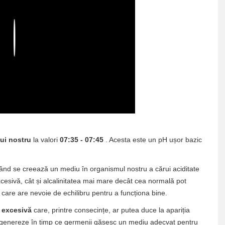
Play
ui nostru
la valori
07:35 - 07:45
. Acesta este un pH ușor bazic
 când se creează un mediu în organismul nostru a cărui aciditate
 excesivă, cât și alcalinitatea mai mare decât cea normală pot
are are nevoie de echilibru pentru a funcționa bine.
e excesivă
care, printre consecințe, ar putea duce la apariția
degenereze în timp ce germenii găsesc un mediu adecvat pentru