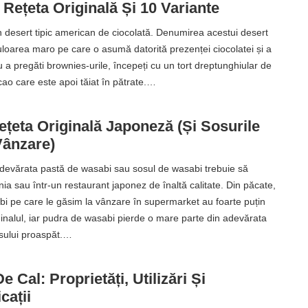
Rețeta Originală Și 10 Variante
 desert tipic american de ciocolată. Denumirea acestui desert
uloarea maro pe care o asumă datorită prezenței ciocolatei și a
 a pregăti brownies-urile, începeți cu un tort dreptunghiular de
cao care este apoi tăiat în pătrate.…
țeta Originală Japoneză (și Sosurile
Vânzare)
devărata pastă de wasabi sau sosul de wasabi trebuie să
a sau într-un restaurant japonez de înaltă calitate. Din păcate,
bi pe care le găsim la vânzare în supermarket au foarte puțin
ginalul, iar pudra de wasabi pierde o mare parte din adevărata
sului proaspăt.…
e Cal: Proprietăți, Utilizări Și
cații