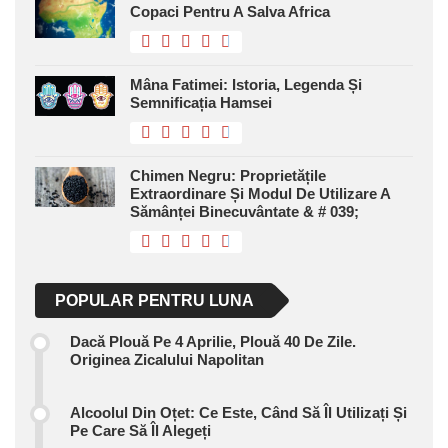
Copaci Pentru A Salva Africa
Mâna Fatimei: Istoria, Legenda Și
Semnificația Hamsei
Chimen Negru: Proprietățile
Extraordinare Și Modul De Utilizare A
Sămânței Binecuvântate & # 039;
POPULAR PENTRU LUNA
Dacă Plouă Pe 4 Aprilie, Plouă 40 De Zile.
Originea Zicalului Napolitan
Alcoolul Din Oțet: Ce Este, Când Să Îl Utilizați Și
Pe Care Să Îl Alegeți