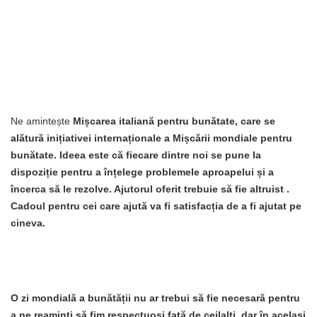
Ne amintește
Mișcarea italiană pentru bunătate, care se
alătură inițiativei internaționale a Mișcării mondiale pentru
bunătate. Ideea este că fiecare dintre noi se pune la
dispoziție pentru a înțelege problemele aproapelui și a
încerca să le rezolve.
Ajutorul
oferit trebuie să fie
altruist
.
Cadoul pentru cei care ajută va fi satisfacția de a fi ajutat pe
cineva.
O zi mondială a bunătății nu ar trebui să fie necesară pentru
a ne reaminti să fim respectuoși față de ceilalți, dar în același