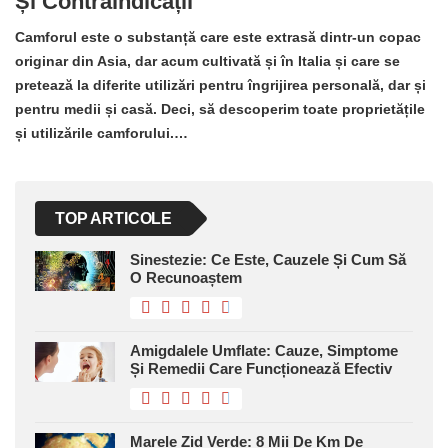
Și Contraindicații
Camforul este o substanță care este extrasă dintr-un copac
originar din Asia, dar acum cultivată și în Italia și care se
pretează la diferite utilizări pentru îngrijirea personală, dar și
pentru medii și casă. Deci, să descoperim toate proprietățile
și utilizările camforului.…
TOP ARTICOLE
Sinestezie: Ce Este, Cauzele Și Cum Să
O Recunoaștem
Amigdalele Umflate: Cauze, Simptome
Și Remedii Care Funcționează Efectiv
Marele Zid Verde: 8 Mii De Km De