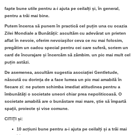
fapte bune utile
pentru a-i
ajuta pe ceilalți
și, în general,
pentru a trăi mai bine.
Putem încerca să
punem în practică cel puțin una
cu ocazia
Zilei Mondiale a Bunătății: ascultăm cu adevărat un prieten
aflat în nevoie, oferim nevoiașilor ceva ce nu mai folosim,
pregătim un cadou special pentru cei care suferă, scriem un
card de încurajare și încercăm să zâmbim. un pic mai mult cel
puțin astăzi.
De asemenea, ascultăm
sugestia
asociației Gentletude,
născută cu dorința de a face lumea un pic mai amabilă în
fiecare zi:
ne putem schimba imediat atitudinea
pentru a
îmbunătăți o societate uneori chiar prea nepoliticoasă. O
societate amabilă are o bunăstare mai mare, știe să împartă
spații, proiecte și vise comune.
CITIȚI și:
10 acțiuni bune pentru a-i ajuta pe ceilalți și a trăi mai