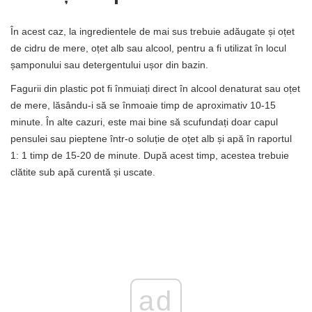
În acest caz, la ingredientele de mai sus trebuie adăugate și oțet
de cidru de mere, oțet alb sau alcool, pentru a fi utilizat în locul
șamponului sau detergentului ușor din bazin.
Fagurii din plastic pot fi înmuiați direct în alcool denaturat sau oțet
de mere, lăsându-i să se înmoaie timp de aproximativ 10-15
minute. În alte cazuri, este mai bine să scufundați doar capul
pensulei sau pieptene într-o soluție de oțet alb și apă în raportul
1: 1 timp de 15-20 de minute. După acest timp, acestea trebuie
clătite sub apă curentă și uscate.
ad