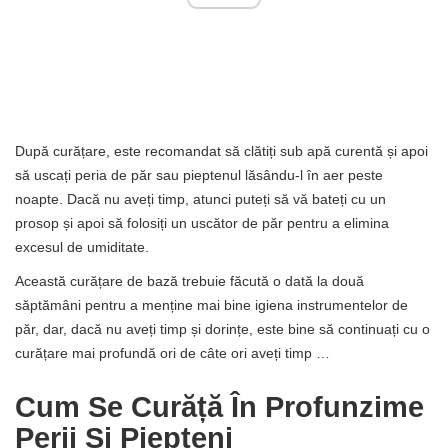
După curățare, este recomandat să clătiți sub apă curentă și apoi
să uscați peria de păr sau pieptenul lăsându-l în aer peste
noapte. Dacă nu aveți timp, atunci puteți să vă bateți cu un
prosop și apoi să folosiți un uscător de păr pentru a elimina
excesul de umiditate.
Această curățare de bază trebuie făcută o dată la două
săptămâni pentru a menține mai bine igiena instrumentelor de
păr, dar, dacă nu aveți timp și dorințe, este bine să continuați cu o
curățare mai profundă ori de câte ori aveți timp …
Cum Se Curăță În Profunzime
Perii Și Piepteni