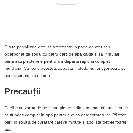
O altă posibilitate este să amestecați o parte de oțet sau
bicarbonat de sodiu cu patru părți de apă caldă și să înmuiați
peria sau pieptenele pentru a îndepărta rapid și complet
murdăria. Cu toate acestea, această metodă nu funcționează pe
perii și piepteni din lemn.
Precauții
Dacă este vorba de perii sau piepteni din lemn sau căptușiți, nu le
scufundați complet în apă pentru a evita deteriorarea lor. Păstrați
perii în soluția de curățare câteva minute și apoi ștergeți-le foarte
ușor.