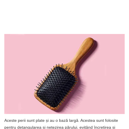
Aceste perii sunt plate și au o bază largă. Acestea sunt folosite
pentru detangularea și netezirea părului, evitând încrețirea și