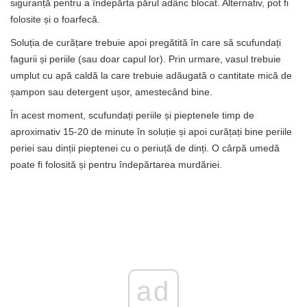
siguranță pentru a îndepărta părul adânc blocat. Alternativ, pot fi
folosite și o foarfecă.
Soluția de curățare trebuie apoi pregătită în care să scufundați
fagurii și periile (sau doar capul lor). Prin urmare, vasul trebuie
umplut cu apă caldă la care trebuie adăugată o cantitate mică de
șampon sau detergent ușor, amestecând bine.
În acest moment, scufundați periile și pieptenele timp de
aproximativ 15-20 de minute în soluție și apoi curățați bine periile
periei sau dinții pieptenei cu o periuță de dinți. O cârpă umedă
poate fi folosită și pentru îndepărtarea murdăriei.
ad