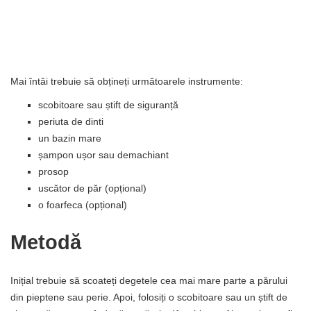
Mai întâi trebuie să obțineți următoarele instrumente:
scobitoare sau știft de siguranță
periuta de dinti
un bazin mare
șampon ușor sau demachiant
prosop
uscător de păr (opțional)
o foarfeca (opțional)
Metodă
Inițial trebuie să scoateți degetele cea mai mare parte a părului
din pieptene sau perie. Apoi, folosiți o scobitoare sau un știft de