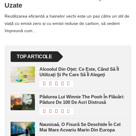
Uzate
Reutilizarea eficientă a hainelor vechi este un pas către un stil de
viață cu emisii zero și cu emisii reduse de carbon, să vedem
împreună cum…
TOP ARTICOLE
Alcoolul Din Oțet: Ce Este, Când Să Îl
Utilizați Și Pe Care Să Îl Alegeți
Pădurea Lui Winnie The Pooh În Flăcări:
Pădure De 100 De Acri Distrusă
Nausicaá, O Fisură Se Deschide În Cel
Mai Mare Acvariu Marin Din Europa