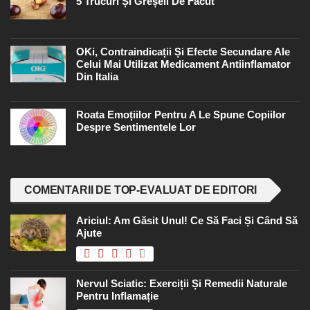
5 Trucuri Și Greșeli De Făcut
OKi, Contraindicații Și Efecte Secundare Ale
Celui Mai Utilizat Medicament Antiinflamator
Din Italia
Roata Emoțiilor Pentru A Le Spune Copiilor
Despre Sentimentele Lor
COMENTARII DE TOP-EVALUAT DE EDITORI
Ariciul: Am Găsit Unul! Ce Să Faci Și Când Să
Ajute
Nervul Sciatic: Exerciții Și Remedii Naturale
Pentru Inflamație