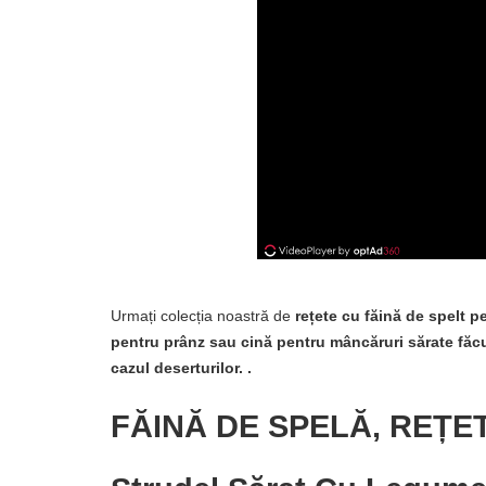
Urmați colecția noastră de
rețete cu făină de spelt 
pentru prânz sau cină pentru mâncăruri sărate făcu
cazul deserturilor. .
FĂINĂ DE SPELĂ, REȚE