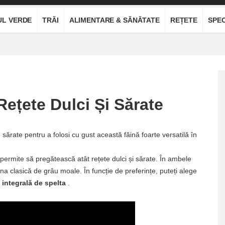
UL VERDE
TRĂI
ALIMENTARE & SĂNĂTATE
REȚETE
SPEC
Rețete Dulci Și Sărate
e sărate pentru a folosi cu gust această făină foarte versatilă în
 permite să pregătească atât rețete dulci și sărate. În ambele
ăina clasică de grâu moale. În funcție de preferințe, puteți alege
 integrală de spelta
.