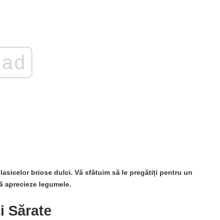
ad
asicelor briose dulci. Vă sfătuim să le pregătiți pentru un
să aprecieze legumele.
i Sărate