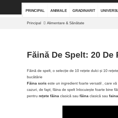
PRINCIPAL
ANIMALE
GRADINARIT
UNIVERS
Principal
Alimentare & Sănătate
Făină De Spelt: 20 De 
Făină de spelt, o selecție de 10 rețete dulci și 10 rețet
bucătărie
Făina scris
este un ingredient foarte versatil , care vă
cazuri, de fapt, făina de spelt înlocuiește foarte bine f
pentru
rețete
făina
clasică sau
făina
clasică sau
faina