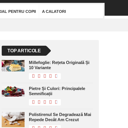
IAL PENTRU COPII
A CALATORI
TOP ARTICOLE
Millefoglie: Rețeta Originală Și
10 Variante
Pietre Și Culori: Principalele
Semnificații
Polistirenul Se Degradează Mai
Repede Decât Am Crezut