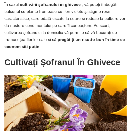
În cazul
cultivării șofranului în ghivece
, vă puteți îmbogăți
balconul cu plante frumoase cu flori violete și stigme roșii
caracteristice, care odată uscate la soare și reduse la pulbere vor
da naștere condimentului pe care îl cunoaștem. Pe scurt,
cultivarea șofranului la domiciliu vă permite să vă bucurați de
frumusețea florilor sale și să
pregătiți un risotto bun în timp ce
economisiți puțin
.
Cultivați Șofranul În Ghivece