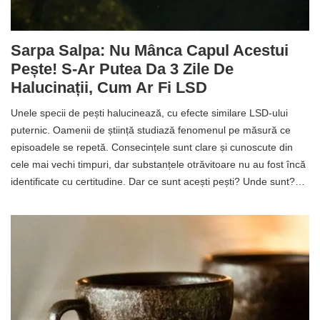
Sarpa Salpa: Nu Mânca Capul Acestui
Pește! S-Ar Putea Da 3 Zile De
Halucinații, Cum Ar Fi LSD
Unele specii de pești halucinează, cu efecte similare LSD-ului
puternic. Oamenii de știință studiază fenomenul pe măsură ce
episoadele se repetă. Consecințele sunt clare și cunoscute din
cele mai vechi timpuri, dar substanțele otrăvitoare nu au fost încă
identificate cu certitudine. Dar ce sunt acești pești? Unde sunt?…