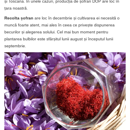
și Toscana. În unele cazuri, producția de șofran DOP are loc în
țara noastră.
Recolta șofran
are loc în decembrie și cultivarea ei necesită o
muncă foarte atent, mai ales în ceea ce privește dispunerea
becurilor și alegerea solului. Cel mai bun moment pentru
plantarea bulbilor este sfârșitul lunii august și începutul lunii
septembrie.