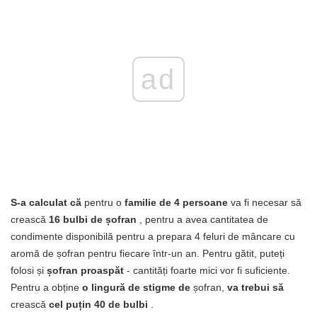
ad
S-a calculat că
pentru o
familie de 4 persoane
va fi necesar să
crească
16 bulbi de șofran
, pentru a avea cantitatea de
condimente disponibilă pentru a prepara 4 feluri de mâncare cu
aromă de șofran pentru fiecare într-un an. Pentru gătit, puteți
folosi și
șofran proaspăt
- cantități foarte mici vor fi suficiente.
Pentru a obține
o lingură de stigme de
șofran,
va trebui să
crească
cel puțin 40 de bulbi
.