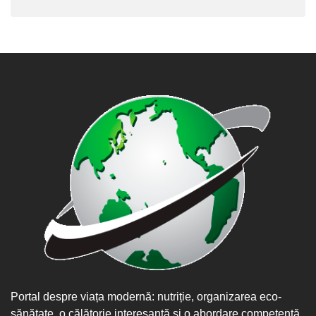
Portal despre viața modernă: nutriție, organizarea eco-
sănătate, o călătorie interesantă și o abordare competentă