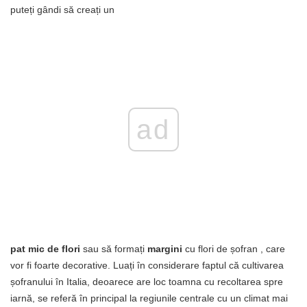
puteți gândi să creați un
ad
pat mic de flori
sau să formați
margini
cu flori de șofran , care
vor fi foarte decorative. Luați în considerare faptul că cultivarea
șofranului în Italia, deoarece are loc toamna cu recoltarea spre
iarnă, se referă în principal la regiunile centrale cu un climat mai