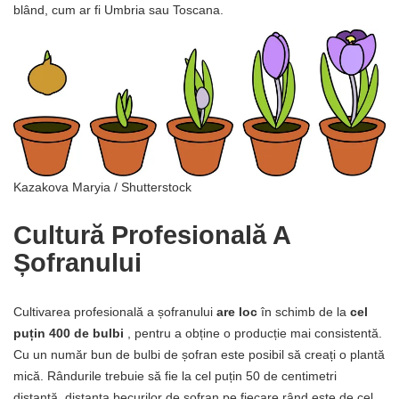
blând, cum ar fi Umbria sau Toscana.
Kazakova Maryia / Shutterstock
Cultură Profesională A
Șofranului
Cultivarea profesională a șofranului
are loc
în schimb de la
cel
puțin 400 de bulbi
, pentru a obține o producție mai consistentă.
Cu un număr bun de bulbi de șofran este posibil să creați o plantă
mică. Rândurile trebuie să fie la cel puțin 50 de centimetri
distanță, distanța becurilor de șofran pe fiecare rând este de cel