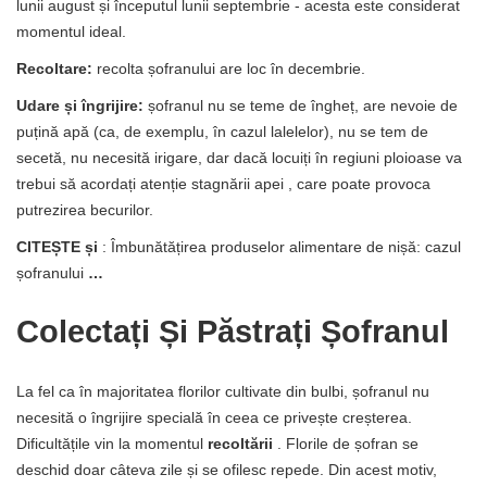
lunii august și începutul lunii septembrie - acesta este considerat
momentul ideal.
Recoltare:
recolta șofranului are loc în decembrie.
Udare și îngrijire:
șofranul nu se teme de îngheț, are nevoie de
puțină apă (ca, de exemplu, în cazul lalelelor), nu se tem de
secetă, nu necesită irigare, dar dacă locuiți în regiuni ploioase va
trebui să acordați atenție stagnării apei , care poate provoca
putrezirea becurilor.
CITEȘTE și
: Îmbunătățirea produselor alimentare de nișă: cazul
șofranului
…
Colectați Și Păstrați Șofranul
La fel ca în majoritatea florilor cultivate din bulbi, șofranul nu
necesită o îngrijire specială în ceea ce privește creșterea.
Dificultățile vin la momentul
recoltării
. Florile de șofran se
deschid doar câteva zile și se ofilesc repede. Din acest motiv,