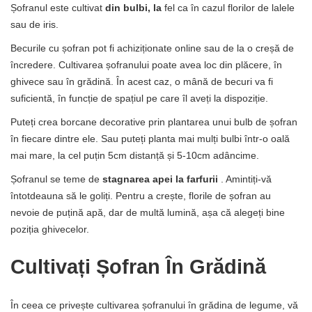
Șofranul este cultivat
din bulbi, la
fel ca în cazul florilor de lalele
sau de iris.
Becurile cu șofran pot fi achiziționate online sau de la o creșă de
încredere. Cultivarea șofranului poate avea loc din plăcere, în
ghivece sau în grădină. În acest caz, o mână de becuri va fi
suficientă, în funcție de spațiul pe care îl aveți la dispoziție.
Puteți crea borcane decorative prin plantarea unui bulb de șofran
în fiecare dintre ele. Sau puteți planta mai mulți bulbi într-o oală
mai mare, la cel puțin 5cm distanță și 5-10cm adâncime.
Șofranul se teme de
stagnarea apei la farfurii
. Amintiți-vă
întotdeauna să le goliți. Pentru a crește, florile de șofran au
nevoie de puțină apă, dar de multă lumină, așa că alegeți bine
poziția ghivecelor.
Cultivați Șofran În Grădină
În ceea ce privește cultivarea șofranului în grădina de legume, vă