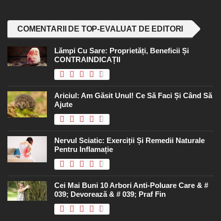
COMENTARII DE TOP-EVALUAT DE EDITORI
Lămpi Cu Sare: Proprietăți, Beneficii Și
CONTRAINDICAȚII
Ariciul: Am Găsit Unul! Ce Să Faci Și Când Să
Ajute
Nervul Sciatic: Exerciții Și Remedii Naturale
Pentru Inflamație
Cei Mai Buni 10 Arbori Anti-Poluare Care & #
039; Devorează & # 039; Praf Fin