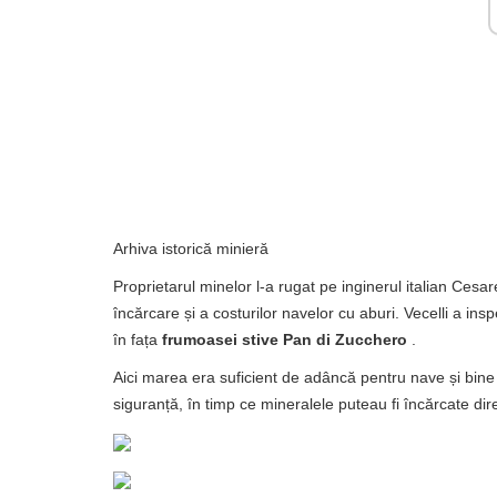
Arhiva istorică minieră
Proprietarul minelor l-a rugat pe inginerul italian Cesar
încărcare și a costurilor navelor cu aburi. Vecelli a insp
în fața
frumoasei stive Pan di Zucchero
.
Aici marea era suficient de adâncă pentru nave și bine 
siguranță, în timp ce mineralele puteau fi încărcate dir