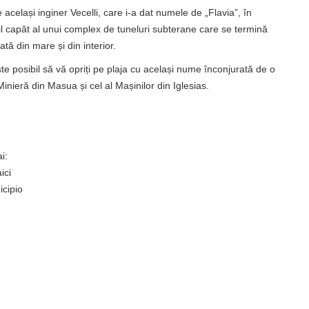
e același inginer Vecelli, care i-a dat numele de „Flavia”, în
ibil capăt al unui complex de tuneluri subterane care se termină
tă din mare și din interior.
ste posibil să vă opriți pe plaja cu același nume înconjurată de o
inieră din Masua și cel al Mașinilor din Iglesias.
i:
ici
icipio