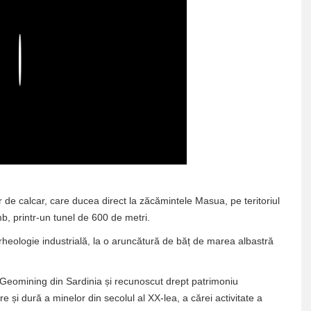
Play
 de calcar, care ducea direct la zăcămintele Masua, pe teritoriul
b, printr-un tunel de 600 de metri.
heologie industrială, la o aruncătură de băț de marea albastră
l Geomining din Sardinia și recunoscut drept patrimoniu
 și dură a minelor din secolul al XX-lea, a cărei activitate a