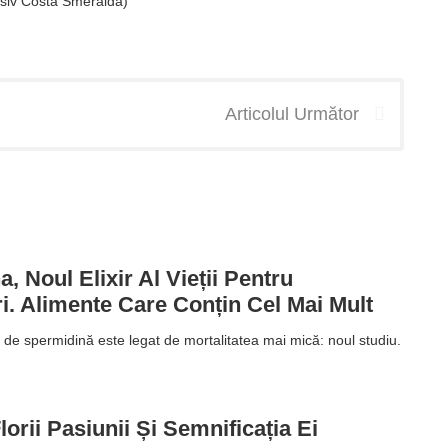
usiv Costa Smeralda)
Articolul Următor
, Noul Elixir Al Vieții Pentru
i. Alimente Care Conțin Cel Mai Mult
 de spermidină este legat de mortalitatea mai mică: noul studiu.
orii Pasiunii Și Semnificația Ei