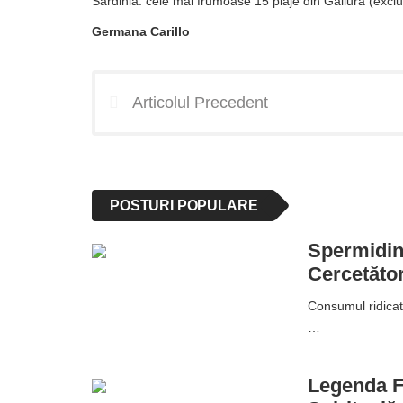
Sardinia: cele mai frumoase 15 plaje din Gallura (excl
Germana Carillo
Articolul Precedent
POSTURI POPULARE
Spermidina
Cercetător
Consumul ridicat
…
Legenda Fl