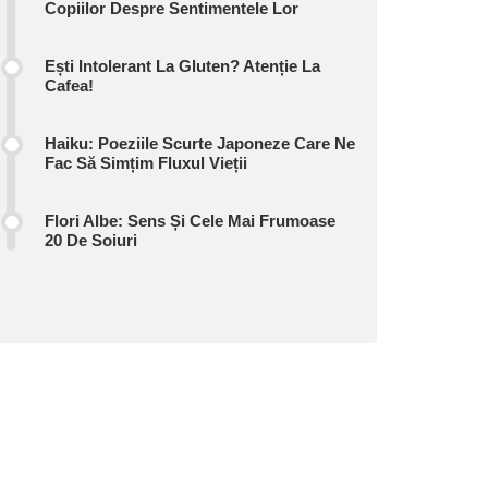
Copiilor Despre Sentimentele Lor
Ești Intolerant La Gluten? Atenție La
Cafea!
Haiku: Poeziile Scurte Japoneze Care Ne
Fac Să Simțim Fluxul Vieții
Flori Albe: Sens Și Cele Mai Frumoase
20 De Soiuri