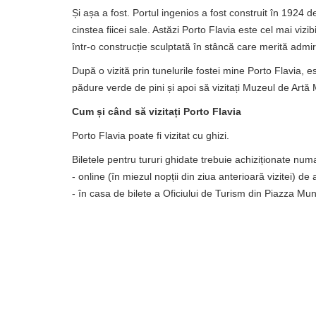
Și așa a fost. Portul ingenios a fost construit în 1924 d
cinstea fiicei sale. Astăzi Porto Flavia este cel mai viz
într-o construcție sculptată în stâncă care merită admira
După o vizită prin tunelurile fostei mine Porto Flavia, e
pădure verde de pini și apoi să vizitați Muzeul de Artă M
Cum și când să vizitați Porto Flavia
Porto Flavia poate fi vizitat cu ghizi.
Biletele pentru tururi ghidate trebuie achiziționate numa
- online (în miezul nopții din ziua anterioară vizitei) de a
- în casa de bilete a Oficiului de Turism din Piazza Mun