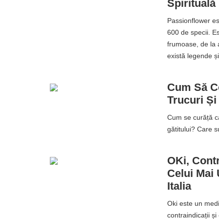
Spirituală
Passionflower es
600 de specii. Es
frumoase, de la al
există legende și
Cum Să Coa
Trucuri Și
Cum se curăță ca
gătitului? Care 
OKi, Contr
Celui Mai 
Italia
Oki este un medic
contraindicații 