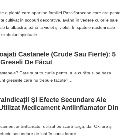
te o plantă care aparține familiei Passifloraceae care are peste
te cultivat în scopuri decorative, având în vedere culorile sale
b la albastru, până la violet și violet. În spatele nașterii sale
 simboluri spirituale.…
jați Castanele (crude Sau Fierte): 5
 Greșeli De Făcut
stanele? Care sunt trucurile pentru a le curăța și pe baza
sunt greșelile care nu trebuie făcute?…
aindicații Și Efecte Secundare Ale
Utilizat Medicament Antiinflamator Din
ament antiinflamator utilizat pe scară largă, dar Oki are și
și efecte secundare de luat în considerare.…