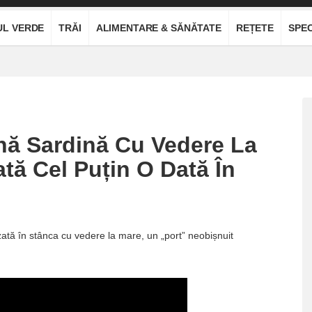
UL VERDE
TRĂI
ALIMENTARE & SĂNĂTATE
REȚETE
SPEC
ină Sardină Cu Vedere La
ată Cel Puțin O Dată În
zată în stânca cu vedere la mare, un „port” neobișnuit