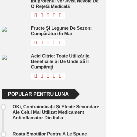
Ibuprofenul Vor Avea Nevoie De
O Rețetă Medicală
Fructe Și Legume De Sezon:
Cumpărături În Mai
Acid Citric: Toate Utilizările,
Beneficiile Și De Unde Să Îl
Cumpărați
POPULAR PENTRU LUNA
OKi, Contraindicații Și Efecte Secundare
Ale Celui Mai Utilizat Medicament
Antiinflamator Din Italia
Roata Emoțiilor Pentru A Le Spune