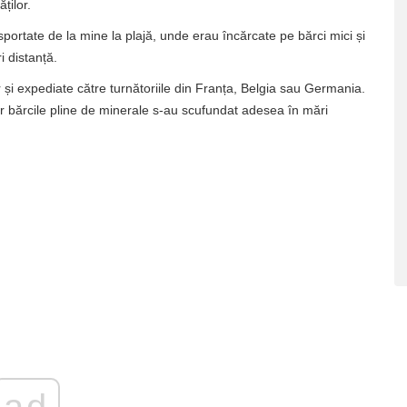
ților.
nsportate de la mine la plajă, unde erau încărcate pe bărci mici și
i distanță.
r și expediate către turnătoriile din Franța, Belgia sau Germania.
iar bărcile pline de minerale s-au scufundat adesea în mări
ad