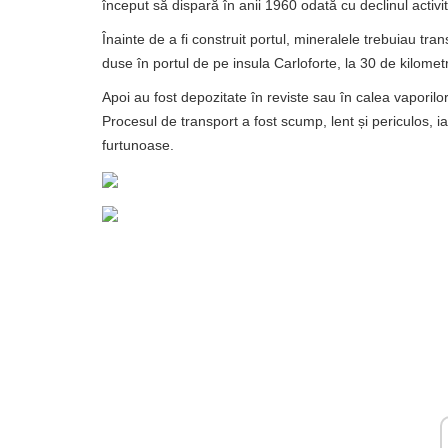
început să dispară în anii 1960 odată cu declinul activită
Înainte de a fi construit portul, mineralele trebuiau tra
duse în portul de pe insula Carloforte, la 30 de kilometr
Apoi au fost depozitate în reviste sau în calea vaporilo
Procesul de transport a fost scump, lent și periculos, 
furtunoase.