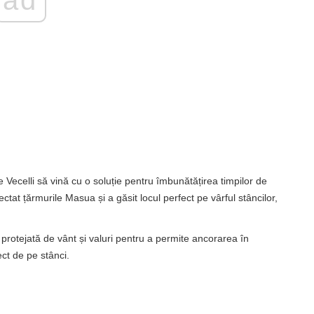
e Vecelli să vină cu o soluție pentru îmbunătățirea timpilor de
ectat țărmurile Masua și a găsit locul perfect pe vârful stâncilor,
protejată de vânt și valuri pentru a permite ancorarea în
ect de pe stânci.