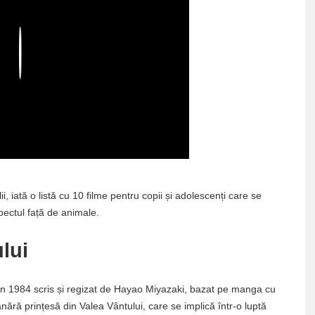
Play
ii, iată o listă cu 10 filme pentru copii și adolescenți care se
pectul față de animale.
lui
din 1984 scris și regizat de Hayao Miyazaki, bazat pe manga cu
ără prințesă din Valea Vântului, care se implică într-o luptă