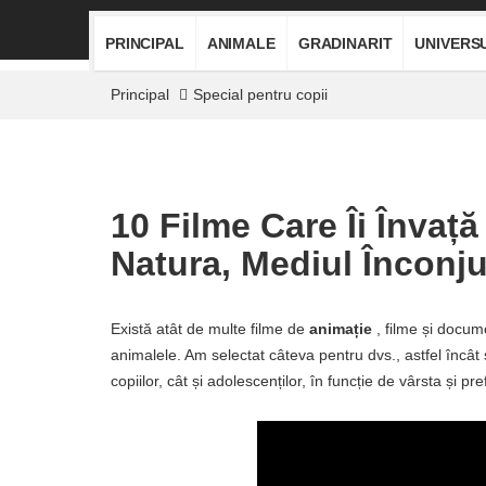
PRINCIPAL
ANIMALE
GRADINARIT
UNIVERS
Principal
Special pentru copii
10 Filme Care Îi Învaț
Natura, Mediul Înconju
Există atât de multe filme de
animație
, filme și docum
animalele. Am selectat câteva pentru dvs., astfel încât să 
copiilor, cât și adolescenților, în funcție de vârsta și pref