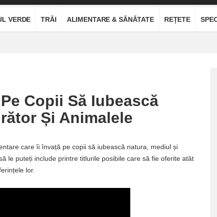
UL VERDE
TRĂI
ALIMENTARE & SĂNĂTATE
REȚETE
SPEC
ă Pe Copii Să Iubească
rător Și Animalele
entare care îi învață pe copii să iubească natura, mediul și
le puteți include printre titlurile posibile care să fie oferite atât
erințele lor.