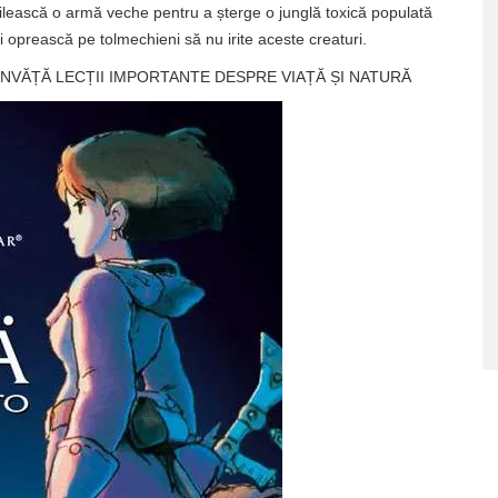
ilească o armă veche pentru a șterge o junglă toxică populată
i oprească pe tolmechieni să nu irite aceste creaturi.
 ÎNVĂȚĂ LECȚII IMPORTANTE DESPRE VIAȚĂ ȘI NATURĂ