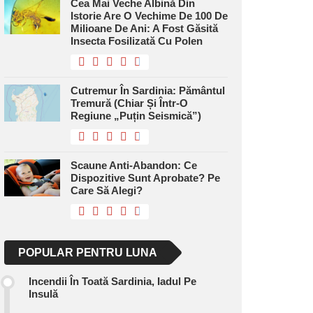
Cea Mai Veche Albină Din
Istorie Are O Vechime De 100 De
Milioane De Ani: A Fost Găsită
Insecta Fosilizată Cu Polen
Cutremur În Sardinia: Pământul
Tremură (chiar Și Într-O
Regiune „puțin Seismică”)
Scaune Anti-Abandon: Ce
Dispozitive Sunt Aprobate? Pe
Care Să Alegi?
POPULAR PENTRU LUNA
Incendii În Toată Sardinia, Iadul Pe
Insulă