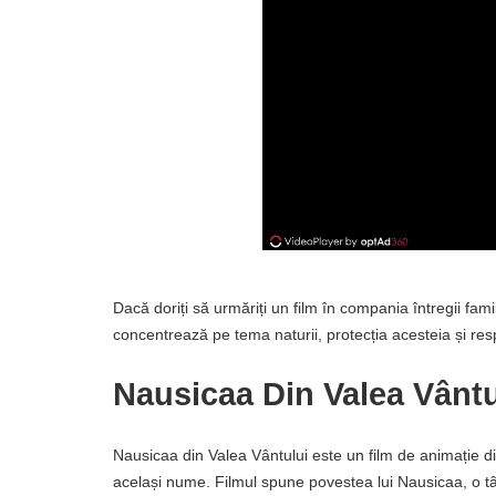
Dacă doriți să urmăriți un film în compania întregii famil
concentrează pe tema naturii, protecția acesteia și res
Nausicaa Din Valea Vântu
Nausicaa din Valea Vântului este un film de animație 
același nume. Filmul spune povestea lui Nausicaa, o tân