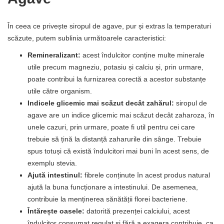
În ceea ce privește siropul de agave, pur și extras la temperaturi
scăzute, putem sublinia următoarele caracteristici:
Remineralizant:
acest îndulcitor conține multe minerale
utile precum magneziu, potasiu și calciu și, prin urmare,
poate contribui la furnizarea corectă a acestor substanțe
utile către organism.
Indicele glicemic mai scăzut decât zahărul:
siropul de
agave are un indice glicemic mai scăzut decât zaharoza, în
unele cazuri, prin urmare, poate fi util pentru cei care
trebuie să țină la distanță zaharurile din sânge. Trebuie
spus totuși că există îndulcitori mai buni în acest sens, de
exemplu stevia.
Ajută intestinul:
fibrele conținute în acest produs natural
ajută la buna funcționare a intestinului. De asemenea,
contribuie la menținerea sănătății florei bacteriene.
Întărește oasele:
datorită prezenței calciului, acest
îndulcitor consumat regulat și fără a exagera contribuie, ca