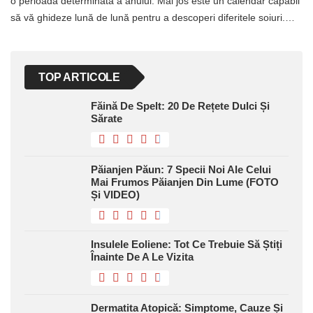
o perioadă determinată a anului. Mai jos este un calendar capabil
să vă ghideze lună de lună pentru a descoperi diferitele soiuri.…
TOP ARTICOLE
Făină De Spelt: 20 De Rețete Dulci Și
Sărate
Păianjen Păun: 7 Specii Noi Ale Celui
Mai Frumos Păianjen Din Lume (FOTO
Și VIDEO)
Insulele Eoliene: Tot Ce Trebuie Să Știți
Înainte De A Le Vizita
Dermatita Atopică: Simptome, Cauze Și