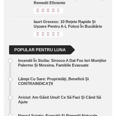
Remedii Eficiente
Iaurt Grecesc: 10 Rețete Rapide Și
Ușoare Pentru A-L Folosi În Bucătărie
POPULAR PENTRU LUNA
Incendii În Sicilia: Sirocco A Dat Foc Ieri Munților
Palermo Și Messina. Familiile Evacuate
Lămpi Cu Sare: Proprietăți, Beneficii Și
CONTRAINDICAȚII
Ariciul: Am Găsit Unul! Ce Să Faci Și Când Să
Ajute
Nervul Sciatic: Exerciții Și Remedii Naturale