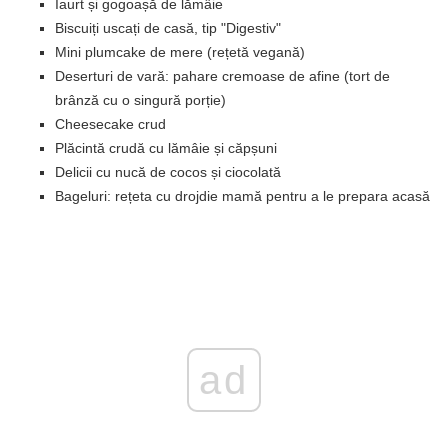
Iaurt și gogoașă de lămâie
Biscuiți uscați de casă, tip "Digestiv"
Mini plumcake de mere (rețetă vegană)
Deserturi de vară: pahare cremoase de afine (tort de
brânză cu o singură porție)
Cheesecake crud
Plăcintă crudă cu lămâie și căpșuni
Delicii cu nucă de cocos și ciocolată
Bageluri: rețeta cu drojdie mamă pentru a le prepara acasă
ad