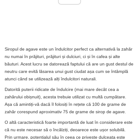
Siropul de agave este un îndulcitor perfect ca alternativă la zahăr
nu numai în prăjituri, prăjituri și dulciuri, ci și în cafea și alte
băuturi. Acest lucru se datorează faptului că are un gust destul de
neutru care evită lăsarea unui gust ciudat așa cum se întâmplă
atunci când se utilizează alți îndulcitori naturali.
Datorită puterii ridicate de îndulcire (mai mare decât cea a
zahărului obișnuit), acesta trebuie utilizat cu multă cumpătare.
Așa că amintiți-vă dacă îl folosiți în rețete că 100 de grame de
zahăr corespund aproximativ 75 de grame de sirop de agave.
O altă caracteristică foarte importantă de luat în considerare este
că nu este necesar să o încălziți, deoarece este ușor solubilă.
Prin urmare, potențialul său în ceea ce privește dulceața este