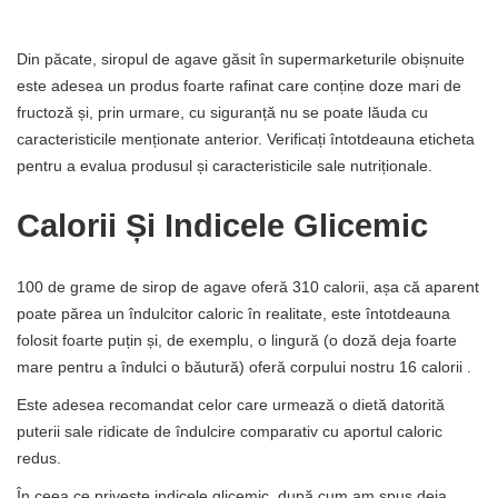
Din păcate, siropul de agave găsit în supermarketurile obișnuite
este adesea un produs foarte rafinat care conține doze mari de
fructoză și, prin urmare, cu siguranță nu se poate lăuda cu
caracteristicile menționate anterior. Verificați întotdeauna eticheta
pentru a evalua produsul și caracteristicile sale nutriționale.
Calorii Și Indicele Glicemic
100 de grame de sirop de agave oferă 310 calorii, așa că aparent
poate părea un îndulcitor caloric în realitate, este întotdeauna
folosit foarte puțin și, de exemplu, o lingură (o doză deja foarte
mare pentru a îndulci o băutură) oferă corpului nostru 16 calorii .
Este adesea recomandat celor care urmează o dietă datorită
puterii sale ridicate de îndulcire comparativ cu aportul caloric
redus.
În ceea ce privește indicele glicemic, după cum am spus deja,