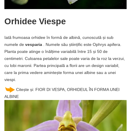
Orhidee Viespe
Iată frumoasa orhidee în formă de albină, cunoscută și sub
numele de
vesparia
. Numele său științific este Ophrys apifera.
Planta poate atinge o înălțime variabilă între 15 și 50 de
centimetri. Culoarea petalelor sale poate varia de la roz la verzui,
cu lobi maronii. Partea principală a florii are un design variabil,
care la prima vedere amintește forma unei albine sau a unei
viespi.
Citește și: FIOR DI VESPA, ORHIDEUL ÎN FORMA UNEI
ALBINE