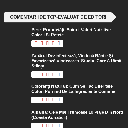
COMENTARII DE TOP-EVALUAT DE EDITORI
Pere: Proprietăți, Soiuri, Valori Nutritive,
Calorii Și Rețete
Zahărul Dezinfectează, Vindecă Rănile Și
Favorizează Vindecarea. Studiul Care A Uimit
Știința
Coloranți Naturali: Cum Se Fac Diferitele
Culori Pornind De La Ingrediente Comune
Albania: Cele Mai Frumoase 10 Plaje Din Nord
(coasta Adriaticii)