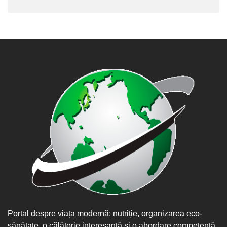
Portal despre viața modernă: nutriție, organizarea eco-
sănătate, o călătorie interesantă și o abordare competentă