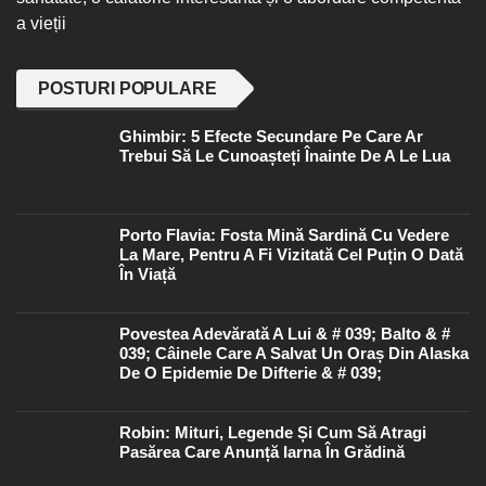
a vieții
POSTURI POPULARE
Ghimbir: 5 Efecte Secundare Pe Care Ar
Trebui Să Le Cunoașteți Înainte De A Le Lua
Porto Flavia: Fosta Mină Sardină Cu Vedere
La Mare, Pentru A Fi Vizitată Cel Puțin O Dată
În Viață
Povestea Adevărată A Lui & # 039; Balto & #
039; Câinele Care A Salvat Un Oraș Din Alaska
De O Epidemie De Difterie & # 039;
Robin: Mituri, Legende Și Cum Să Atragi
Pasărea Care Anunță Iarna În Grădină