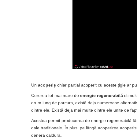
Un
acoperiș
chiar parțial acoperit cu aceste țigle ar pu
Cererea tot mai mare de
energie regenerabilă
stimule
drum lung de parcurs, există deja numeroase alternative
dintre ele. Există deja mai multe dintre ele unite de fa
Acestea permit producerea de energie regenerabilă fără a
dale tradiționale. În plus, pe lângă acoperirea acoperișu
genera căldură.