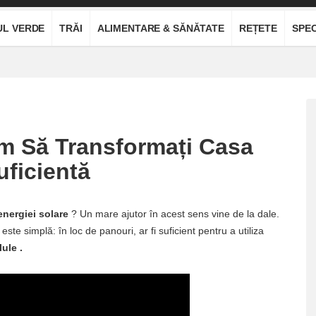
UL VERDE
TRĂI
ALIMENTARE & SĂNĂTATE
REȚETE
SPEC
um Să Transformați Casa
uficientă
energiei solare
? Un mare ajutor în acest sens vine de la dale.
este simplă: în loc de panouri, ar fi suficient pentru a utiliza
lule
.