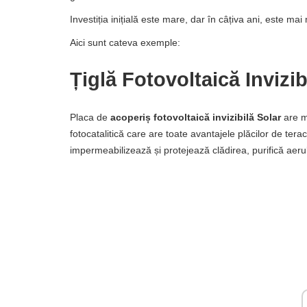
Investiția inițială este mare, dar în câțiva ani, este m
Aici sunt cateva exemple:
Țiglă Fotovoltaică Invizib
Placa de
acoperiș fotovoltaică invizibilă Solar
are ma
fotocatalitică care are toate avantajele plăcilor de ter
impermeabilizează și protejează clădirea, purifică aer