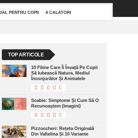
IAL PENTRU COPII
A CALATORI
TOP ARTICOLE
10 Filme Care Îi Învață Pe Copii
Să Iubească Natura, Mediul
Înconjurător Și Animalele
Scabie: Simptome Și Cum Să O
Recunoaștem (imagini)
Pizzoccheri: Rețeta Originală
Din Valtelina Și 10 Variante