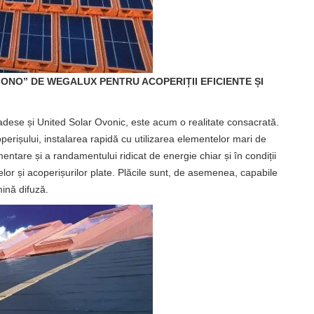
„MONO” DE WEGALUX PENTRU ACOPERIȚII EFICIENTE ȘI
adese și United Solar Ovonic, este acum o realitate consacrată.
erișului, instalarea rapidă cu utilizarea elementelor mari de
mentare și a randamentului ridicat de energie chiar și în condiții
delor și acoperișurilor plate. Plăcile sunt, de asemenea, capabile
mină difuză.