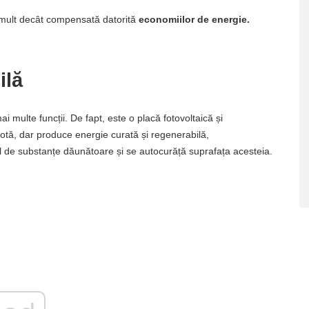
ai mult decât compensată datorită
economiilor de energie.
ilă
i multe funcții. De fapt, este o placă fotovoltaică și
acotă, dar produce energie curată și regenerabilă,
ul de substanțe dăunătoare și se autocurăță suprafața acesteia.