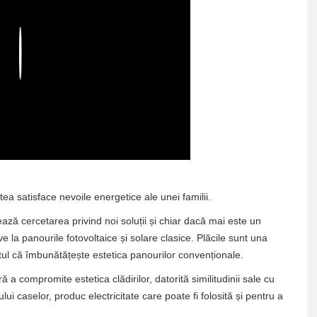
Play
tea satisface nevoile energetice ale unei familii.
ază cercetarea privind noi soluții și chiar dacă mai este un
 la panourile fotovoltaice și solare clasice. Plăcile sunt una
ptul că îmbunătățește estetica panourilor convenționale.
 compromite estetica clădirilor, datorită similitudinii sale cu
lui caselor, produc electricitate care poate fi folosită și pentru a