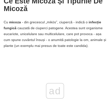
Ce Este Micoza Și Tipurile De
Micoză
Cu
micoza
- din grecescul „mikòs”, ciupercă - indică o
infecție
fungică
cauzată de ciuperci patogene. Acestea sunt organisme
eucariote, unicelulare sau multicelulare, care pot provoca - așa
cum spune cuvântul însuși - o anumită patologie la om, animale și
plante (un exemplu mai presus de toate este candida).
ad