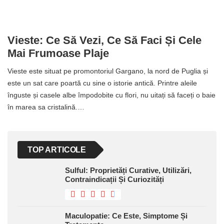
Vieste: Ce Să Vezi, Ce Să Faci Și Cele
Mai Frumoase Plaje
Vieste este situat pe promontoriul Gargano, la nord de Puglia și
este un sat care poartă cu sine o istorie antică. Printre aleile
înguste și casele albe împodobite cu flori, nu uitați să faceți o baie
în marea sa cristalină.…
TOP ARTICOLE
Sulful: Proprietăți Curative, Utilizări,
Contraindicații Și Curiozități
Maculopatie: Ce Este, Simptome Și