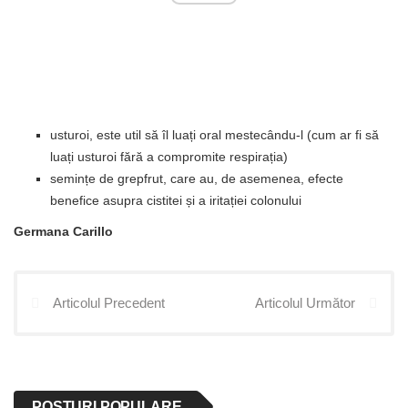
usturoi, este util să îl luați oral mestecându-l (cum ar fi să
luați usturoi fără a compromite respirația)
semințe de grepfrut, care au, de asemenea, efecte
benefice asupra cistitei și a iritației colonului
Germana Carillo
Articolul Precedent
Articolul Următor
POSTURI POPULARE