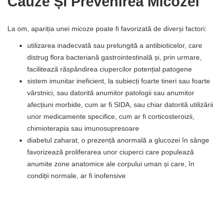
Cauze Și Prevenirea Micozei
La om, apariția unei micoze poate fi favorizată de diverși factori:
utilizarea inadecvată sau prelungită a antibioticelor, care
distrug flora bacteriană gastrointestinală și, prin urmare,
facilitează răspândirea ciupercilor potențial patogene
sistem imunitar ineficient, la subiecți foarte tineri sau foarte
vârstnici, sau datorită anumitor patologii sau anumitor
afecțiuni morbide, cum ar fi SIDA, sau chiar datorită utilizării
unor medicamente specifice, cum ar fi corticosteroizii,
chimioterapia sau imunosupresoare
diabetul zaharat, o prezență anormală a glucozei în sânge
favorizează proliferarea unor ciuperci care populează
anumite zone anatomice ale corpului uman și care, în
condiții normale, ar fi inofensive