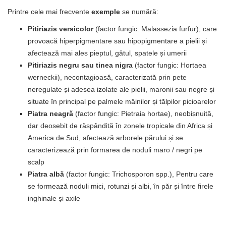
Printre cele mai frecvente
exemple
se numără:
Pitiriazis versicolor
(factor fungic: Malassezia furfur), care
provoacă hiperpigmentare sau hipopigmentare a pielii și
afectează mai ales pieptul, gâtul, spatele și umerii
Pitiriazis negru sau tinea nigra
(factor fungic: Hortaea
werneckii), necontagioasă, caracterizată prin pete
neregulate și adesea izolate ale pielii, maronii sau negre și
situate în principal pe palmele mâinilor și tălpilor picioarelor
Piatra neagră
(factor fungic: Pietraia hortae), neobișnuită,
dar deosebit de răspândită în zonele tropicale din Africa și
America de Sud, afectează arborele părului și se
caracterizează prin formarea de noduli maro / negri pe
scalp
Piatra albă
(factor fungic: Trichosporon spp.), Pentru care
se formează noduli mici, rotunzi și albi, în păr și între firele
inghinale și axile