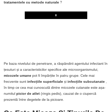
tratamentele cu metode naturale
?
Play
Pe baza nivelului de penetrare, a răspândirii agentului infectant în
țesuturi și a caracteristicilor specifice ale microorganismului,
micozele umane
pot fi împărțite în patru grupe. Cele mai
frecvente sunt
infecțiile superficiale
și
infecțiile
subcutanate
,
în timp ce cea mai cunoscută dintre micozele cutanate este așa-
numitul
picior de atlet
(ringis pedis), cauzat de o ciupercă
prezentă între degetele de la picioare.