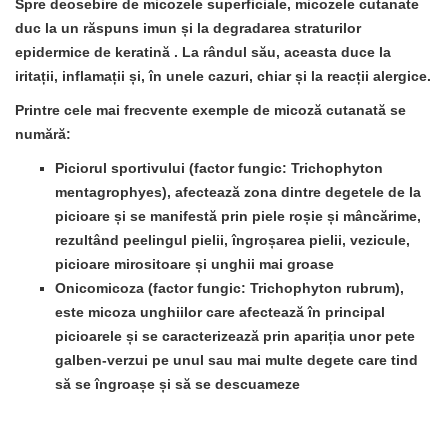
Spre deosebire de micozele superficiale, micozele cutanate
duc la un
răspuns imun și la degradarea straturilor
epidermice de keratină
. La rândul său, aceasta duce la
iritații, inflamații și, în unele cazuri, chiar și la reacții alergice.
Printre cele mai frecvente
exemple
de micoză cutanată se
numără:
Piciorul sportivului
(factor fungic: Trichophyton
mentagrophyes), afectează
zona dintre degetele de la
picioare
și se manifestă prin piele roșie și mâncărime,
rezultând peelingul pielii, îngroșarea pielii, vezicule,
picioare mirositoare și unghii mai groase
Onicomicoza
(factor fungic: Trichophyton rubrum),
este
micoza unghiilor care afectează în principal
picioarele
și se caracterizează prin apariția unor pete
galben-verzui pe unul sau mai multe degete care tind
să se îngroașe și să se descuameze