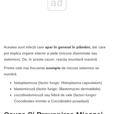
ad
Acestea sunt infecții care
apar în general în plămâni,
dar care
pot implica organe interne și piele (micoze diseminate sau
sistemice). Da, în aceste cazuri, reacția imunitară maximă.
Printre cele mai frecvente
exemple
de micoze sistemice se
numără:
histoplasmoza (factor fungic: Histoplasma capsulatum)
blastomicoză (factor fungic: Blastomyces dermatitidis)
coccidioidomicoză sau febră de vale (factori fungici:
Coccidioides immitis și Coccidioides posadasii)