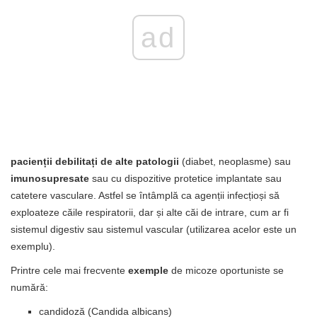
ad
pacienții debilitați de alte patologii
(diabet, neoplasme) sau
imunosupresate
sau cu dispozitive protetice implantate sau
catetere vasculare. Astfel se întâmplă ca agenții infecțioși să
exploateze căile respiratorii, dar și alte căi de intrare, cum ar fi
sistemul digestiv sau sistemul vascular (utilizarea acelor este un
exemplu).
Printre cele mai frecvente
exemple
de micoze oportuniste se
numără:
candidoză (Candida albicans)