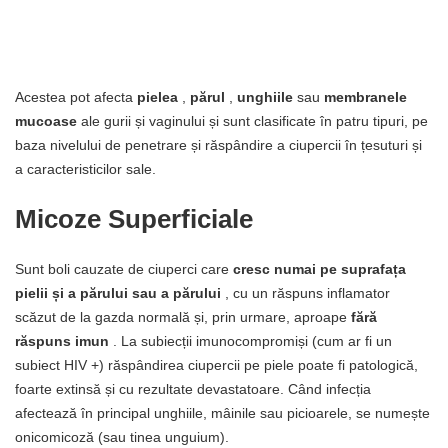
Acestea pot afecta
pielea
,
părul
,
unghiile
sau
membranele
mucoase
ale gurii și vaginului și sunt clasificate în patru tipuri, pe
baza nivelului de penetrare și răspândire a ciupercii în țesuturi și
a caracteristicilor sale.
Micoze Superficiale
Sunt boli cauzate de ciuperci care
cresc numai pe suprafața
pielii și a părului sau a părului
, cu un răspuns inflamator
scăzut de la gazda normală și, prin urmare, aproape
fără
răspuns imun
. La subiecții imunocompromiși (cum ar fi un
subiect HIV +) răspândirea ciupercii pe piele poate fi patologică,
foarte extinsă și cu rezultate devastatoare. Când infecția
afectează în principal unghiile, mâinile sau picioarele, se numește
onicomicoză (sau tinea unguium).