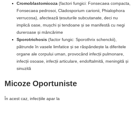
Cromoblastomicoza
(factori fungici: Fonsecaea compacta,
Fonsecaea pedrosoi, Cladosporium carionii, Phialophora
verrucosa), afectează țesuturile subcutanate, deci nu
implică oase, mușchi și tendoane și se manifestă cu negi
dureroase și mâncărime
Sporotrichosis
(factor fungic: Sporothrix schenckii),
pătrunde în vasele limfatice și se răspândește la diferitele
organe ale corpului uman, provocând infecții pulmonare,
infecții osoase, infecții articulare, endoftalmită, meningită și
sinuzită
Micoze Oportuniste
În acest caz, infecțiile apar la