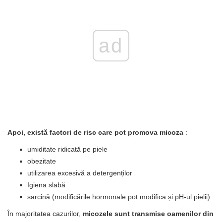
ad
Apoi, există factori de risc care pot promova micoza
:
umiditate ridicată pe piele
obezitate
utilizarea excesivă a detergenților
Igiena slabă
sarcină (modificările hormonale pot modifica și pH-ul pielii)
În majoritatea cazurilor,
micozele sunt transmise oamenilor din