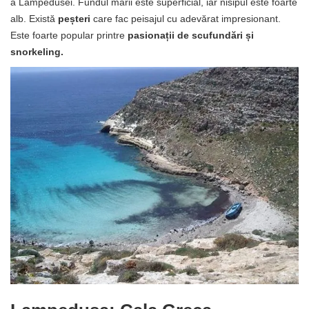
a Lampedusei. Fundul mării este superficial, iar nisipul este foarte
alb. Există
peșteri
care fac peisajul cu adevărat impresionant.
Este foarte popular printre
pasionații de scufundări și
snorkeling.