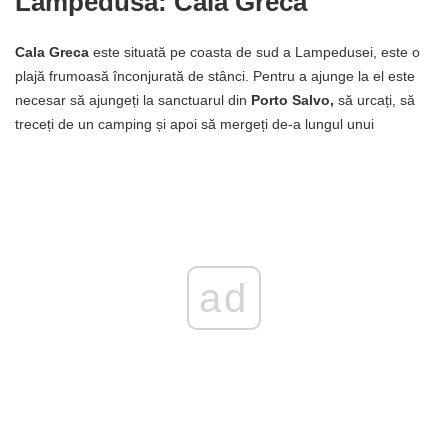
Lampedusa: Cala Greca
Cala Greca
este situată pe coasta de sud a Lampedusei, este o
plajă frumoasă înconjurată de stânci. Pentru a ajunge la el este
necesar să ajungeți la sanctuarul din
Porto Salvo,
să urcați, să
treceți de un camping și apoi să mergeți de-a lungul unui
ad