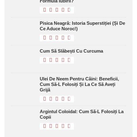
Formula Iubirii?
Pisica Neagră: Istoria Superstiției (și De
Ce Aduce Noroc!)
Cum Să Slăbești Cu Curcuma
Ulei De Neem Pentru Câini: Beneficii,
Cum Să-L Folosiți Și La Ce Să Aveți
Grijă
Argintul Coloidal: Cum Să-L Folosiți La
Copii