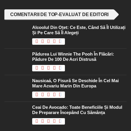
COMENTARII DE TOP-EVALUAT DE EDITORI
Alcoolul Din Oțet: Ce Este, Când Să Îl Utilizați
Și Pe Care Să Îl Alegeți
Pădurea Lui Winnie The Pooh În Flăcări:
Pădure De 100 De Acri Distrusă
Nausicaá, O Fisură Se Deschide În Cel Mai
Mare Acvariu Marin Din Europa
Ceai De Avocado: Toate Beneficiile Și Modul
De Preparare Începând Cu Sămânța