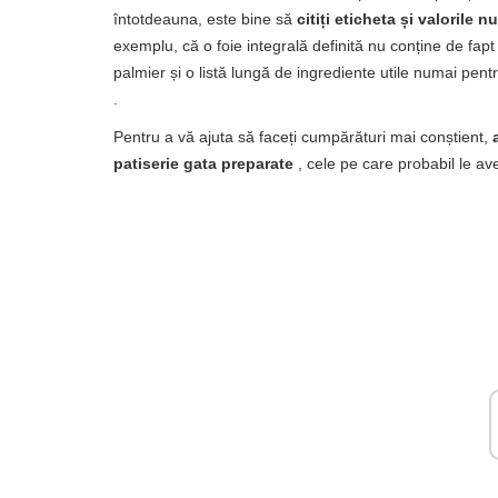
întotdeauna, este bine să
citiți eticheta și valorile 
exemplu, că o foie integrală definită nu conține de fap
palmier și o listă lungă de ingrediente utile numai pen
.
Pentru a vă ajuta să faceți cumpărături mai conștient,
patiserie gata preparate
, cele pe care probabil le av