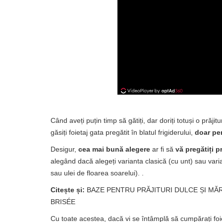
Când aveți puțin timp să gătiți, dar doriți totuși o prăji
găsiți foietaj gata pregătit în blatul frigiderului,
doar pe
Desigur,
cea mai bună alegere
ar fi să
vă pregătiți p
alegând dacă alegeți varianta clasică (cu unt) sau var
sau ulei de floarea soarelui). .
Citește și:
BAZE PENTRU PRĂJITURI DULCE ȘI MĂR
BRISÉE
Cu toate acestea, dacă vi se întâmplă să cumpărați foi