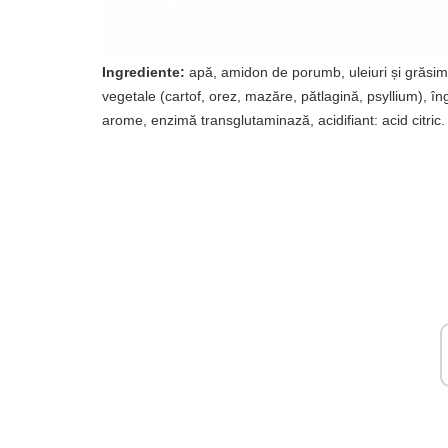
Ingrediente:
apă, amidon de porumb, uleiuri și grăsimi 
vegetale (cartof, orez, mazăre, pătlagină, psyllium), î
arome, enzimă transglutaminază, acidifiant: acid citric.