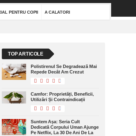
IAL PENTRU COPII
A CALATORI
TOP ARTICOLE
Polistirenul Se Degradează Mai
Repede Decât Am Crezut
Camfor: Proprietăți, Beneficii,
Utilizări Și Contraindicații
Suntem Așa: Seria Cult
Dedicată Corpului Uman Ajunge
Pe Netflix, La 30 De Ani De La