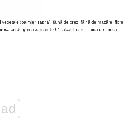
vegetale (palmier, rapiță), făină de orez, făină de mazăre, fibre
ngroșători de gumă xantan-E464, alcool, sare , făină de hrișcă,
ad