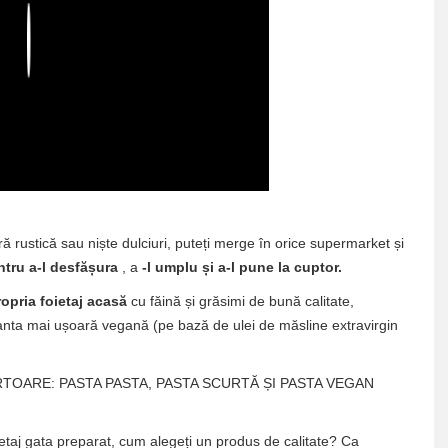
Play
tură rustică sau niște dulciuri, puteți merge în orice supermarket și
ntru a-l desfășura
, a
-l umplu și a-l pune la cuptor.
ropria foietaj acasă
cu făină și grăsimi de bună calitate,
ianta mai ușoară vegană (pe bază de ulei de măsline extravirgin
TOARE: PASTA PASTA, PASTA SCURTĂ ȘI PASTA VEGAN
etaj gata preparat, cum alegeți un produs de calitate? Ca