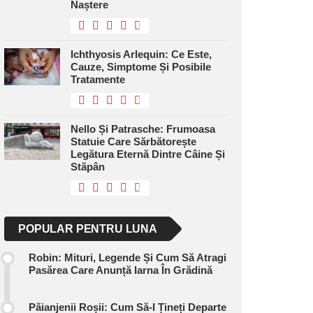
Naștere
Ichthyosis Arlequin: Ce Este,
Cauze, Simptome Și Posibile
Tratamente
Nello Și Patrasche: Frumoasa
Statuie Care Sărbătorește
Legătura Eternă Dintre Câine Și
Stăpân
POPULAR PENTRU LUNA
Robin: Mituri, Legende Și Cum Să Atragi
Pasărea Care Anunță Iarna În Grădină
Păianjenii Roșii: Cum Să-I Țineți Departe