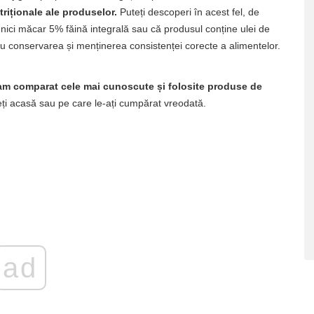
nutriționale ale produselor.
Puteți descoperi în acest fel, de
t nici măcar 5% făină integrală sau că produsul conține ulei de
tru conservarea și menținerea consistenței corecte a alimentelor.
am comparat cele mai cunoscute și folosite produse de
eți acasă sau pe care le-ați cumpărat vreodată.
ad